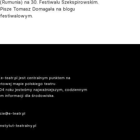
(Rumunia) na 30. Festiwalu Szekspirowskim.
Pisze Tomasz Domagała na blogu
festiwalowym.
 e-teatr.pl jest centralnym punktem na
etowej mapie polskiego teatru.
04 roku jesteśmy najważniejszym, codziennym
m informacji dla środowiska.
ie@e-teatr.pl
stytut-teatralny.pl