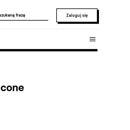
Zaloguj się
acone