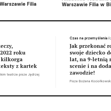
Warszawie Filia
Warszawie Filia w B
Czas na przemyślenia i
eczy,
Jak przekonać r
 2022 roku
swoje dziecko d
 kilkorga
lat, na 9-letnią
teksty z kartek
scenie i na dod
zawodzie!
kim teatrze pisze Jędrzej
Pisze Bożena Kociołkowska