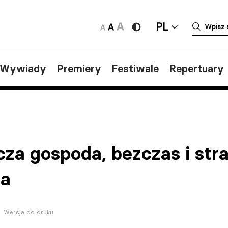
PL
/Wywiady
Premiery
Festiwale
Repertuary
cza gospoda, bezczas i str
ia
Wersja do druku