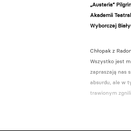
„Austeria” Pilg
Akademii Teatra
Wyborczej Biały
Chłopak z Radoms
Wszystko jest m
zapraszają nas s
absurdu, ale w 
trawionym zgnili