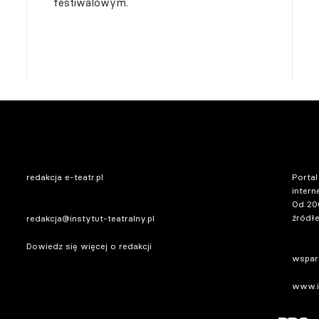
festiwalowym.
redakcja e-teatr.pl
Portal
intern
Od 20
źródłe
redakcja@instytut-teatralny.pl
Dowiedz się więcej o redakcji
wsparc
www.in