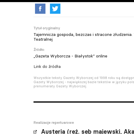
Tytuł oryginalny
Tajemnicza gospoda, bezczas i stracone złudzenia.
Teatralnej
Źródło:
„Gazeta Wyborcza - Białystok” online
Link do źródła
Wszystkie teksty Gazety Wyborczej od 1998 roku są dostę
Gazety Wyborczej - największej bazie tekstów w języku pols
prenumeraty Gazety Wyborczej.
Realizacje repertuarowe
Austeria (reż. seb majewski, Ak