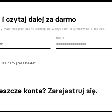
 i czytaj dalej za darmo
y mają nieograniczony dostęp do wszystkich artykułów na e-teatrze.
Haslo
Nie pamiętasz hasła?
jeszcze konta?
Zarejestruj się
.