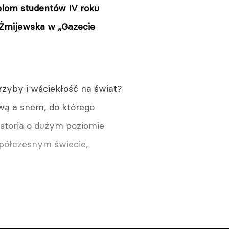
yplom studentów IV roku
a Żmijewska w „Gazecie
rzyby i wściekłość na świat?
wą a snem, do którego
istoria o dużym poziomie
spółczesnym świecie,