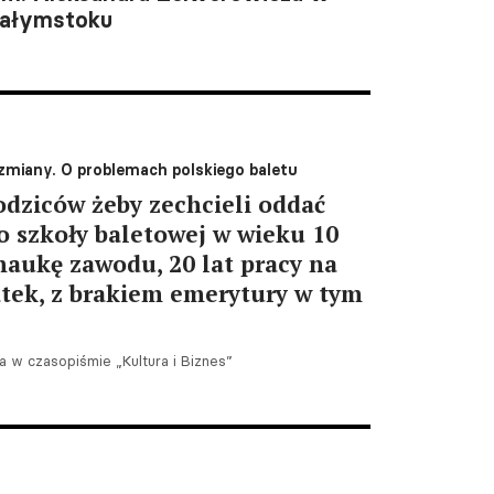
iałymstoku
 zmiany. O problemach polskiego baletu
odziców żeby zechcieli oddać
o szkoły baletowej w wieku 10
 naukę zawodu, 20 lat pracy na
atek, z brakiem emerytury w tym
 w czasopiśmie „Kultura i Biznes”