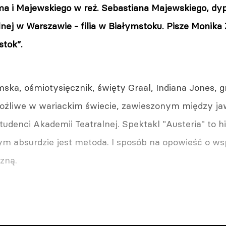
rima i Majewskiego w reż. Sebastiana Majewskiego, d
lnej w Warszawie - filia w Białymstoku. Pisze Monik
stok”.
ka, ośmiotysięcznik, święty Graal, Indiana Jones, g
ożliwe w wariackim świecie, zawieszonym między ja
tudenci Akademii Teatralnej. Spektakl "Austeria" to h
tym absurdzie jest metoda. I sposób na opowieść o w
zną.