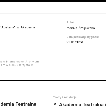
Autor:
 "Austeria" w Akademii
Monika Żmijewska
Data publikacji oryginału:
22.01.2023
pne w internetowym Archiwum
kim w sieci. Skorzystaj z
Teatry i instytucje
ademia Teatralna
Akademia Teatralna 