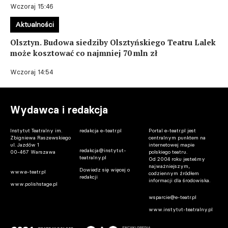
Wczoraj 15:46
Aktualności
Olsztyn. Budowa siedziby Olsztyńskiego Teatru Lalek
może kosztować co najmniej 70 mln zł
Wczoraj 14:54
Wydawca i redakcja
Instytut Teatralny im.
redakcja e-teatr.pl
Portal e-teatr.pl jest
Zbigniewa Raszewskiego
centralnym punktem na
ul. Jazdów 1
internetowej mapie
redakcja@instytut-
00-467 Warszawa
polskiego teatru.
teatralny.pl
Od 2004 roku jesteśmy
najważniejszym,
Dowiedz się więcej o
www.e-teatr.pl
codziennym źródłem
redakcji
informacji dla środowiska.
www.polishstage.pl
wsparcie@e-teatr.pl
www.instytut-teatralny.pl