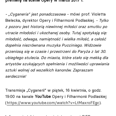
premierę na scenie Opery w marcu 2017 r.
- „Cyganeria” jest ponadczasowa -
mówi prof. Violetta
Bielecka, dyrektor Opery i Filharmonii Podlaskiej.
- Tylko
z pozoru jest historią niewinnej miłości oraz smutku po
utracie młodości i ukochanej osoby. Tutaj spotykają się:
młodość, odwaga, namiętność i wielka miłość, a całość
dopełnia niezrównana muzyka Pucciniego. Widzowie
przeniosą się w czasie i przestrzeni do Paryża z lat 30.
ubiegłego stulecia. Do miasta, które stało się mekką dla
artystów szukających spełnienia i możliwości uprawiania
sztuki wolnej od wszelkich kanonów. Zapraszam
serdecznie!
Transmisja „Cyganerii” w piątek, 16 kwietnia, o godz.
19:00 na kanale
YouTube
Opery i Filharmonii Podlaskiej
(
https://www.youtube.com/watch?v=LtMaxroFEgc
).