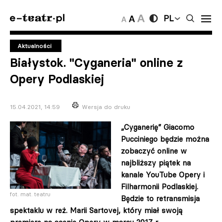
PL
Aktualności
Białystok. "Cyganeria" online z
Opery Podlaskiej
15.04.2021, 14:59
Wersja do druku
„Cyganerię” Giacomo
Pucciniego będzie można
zobaczyć online w
najbliższy piątek na
kanale YouTube Opery i
Filharmonii Podlaskiej.
fot. mat. teatru
Będzie to retransmisja
spektaklu w reż. Marii Sartovej, który miał swoją