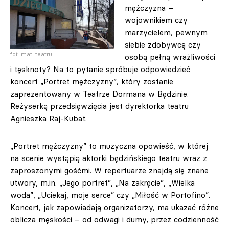
mężczyzna –
wojownikiem czy
marzycielem, pewnym
siebie zdobywcą czy
fot. mat. teatru
osobą pełną wrażliwości
i tęsknoty? Na to pytanie spróbuje odpowiedzieć
koncert „Portret mężczyzny”, który zostanie
zaprezentowany w Teatrze Dormana w Będzinie.
Reżyserką przedsięwzięcia jest dyrektorka teatru
Agnieszka Raj-Kubat.
„Portret mężczyzny” to muzyczna opowieść, w której
na scenie wystąpią aktorki będzińskiego teatru wraz z
zaproszonymi gośćmi. W repertuarze znajdą się znane
utwory, m.in. „Jego portret”, „Na zakręcie”, „Wielka
woda”, „Uciekaj, moje serce” czy „Miłość w Portofino”.
Koncert, jak zapowiadają organizatorzy, ma ukazać różne
oblicza męskości – od odwagi i dumy, przez codzienność