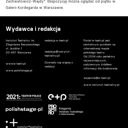
Zachwatowicz-Wajdy”. Ekspozycję można oglądać od piątku w
Galerii Kordegarda w Warszawie.
Wydawca i redakcja
Instytut Teatralny im.
redakcja e-teatr.pl
Portal e-teatr.pl jest
Zbigniewa Raszewskiego
centralnym punktem na
ul. Jazdów 1
internetowej mapie
redakcja@instytut-
00-467 Warszawa
polskiego teatru.
teatralny.pl
Od 2004 roku jesteśmy
najważniejszym,
Dowiedz się więcej o
www.e-teatr.pl
codziennym źródłem
redakcji
informacji dla środowiska.
www.polishstage.pl
wsparcie@e-teatr.pl
www.instytut-teatralny.pl