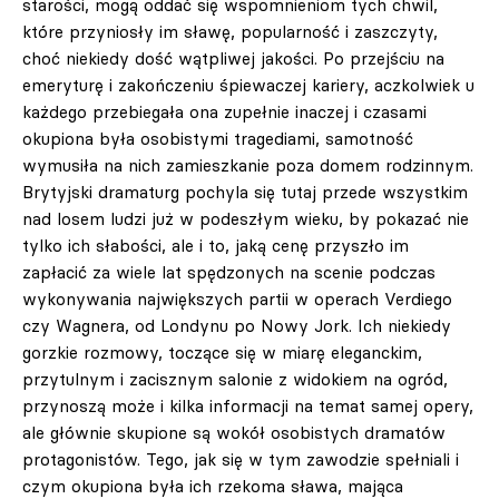
starości, mogą oddać się wspomnieniom tych chwil,
które przyniosły im sławę, popularność i zaszczyty,
choć niekiedy dość wątpliwej jakości. Po przejściu na
emeryturę i zakończeniu śpiewaczej kariery, aczkolwiek u
każdego przebiegała ona zupełnie inaczej i czasami
okupiona była osobistymi tragediami, samotność
wymusiła na nich zamieszkanie poza domem rodzinnym.
Brytyjski dramaturg pochyla się tutaj przede wszystkim
nad losem ludzi już w podeszłym wieku, by pokazać nie
tylko ich słabości, ale i to, jaką cenę przyszło im
zapłacić za wiele lat spędzonych na scenie podczas
wykonywania największych partii w operach Verdiego
czy Wagnera, od Londynu po Nowy Jork. Ich niekiedy
gorzkie rozmowy, toczące się w miarę eleganckim,
przytulnym i zacisznym salonie z widokiem na ogród,
przynoszą może i kilka informacji na temat samej opery,
ale głównie skupione są wokół osobistych dramatów
protagonistów. Tego, jak się w tym zawodzie spełniali i
czym okupiona była ich rzekoma sława, mająca