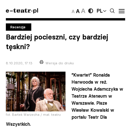
PL
Recenzje
Bardziej pocieszni, czy bardziej
tęskni?
8.10.2020, 17:13
Wersja do druku
“
Kwartet” Ronalda
Harwooda w reż.
Wojciecha Adamczyka w
Teatrze Ateneum w
Warszawie. Pisze
Wiesław Kowalski w
fot. Bartek Warzecha / mat. teatru
portalu Teatr Dla
Wszystkich.