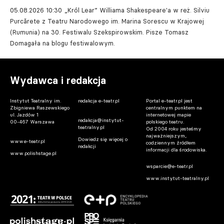
05.08.2026 10:30
„Król Lear” Williama Shakespeare'a w reż. Silviu
Purcărete z Teatru Narodowego im. Marina Sorescu w Krajowej
(Rumunia) na 30. Festiwalu Szekspirowskim. Pisze Tomasz
Domagała na blogu festiwalowym.
Wydawca i redakcja
Instytut Teatralny im.
redakcja e-teatr.pl
Portal e-teatr.pl jest
Zbigniewa Raszewskiego
centralnym punktem na
ul. Jazdów 1
internetowej mapie
redakcja@instytut-
00-467 Warszawa
polskiego teatru.
teatralny.pl
Od 2004 roku jesteśmy
najważniejszym,
Dowiedz się więcej o
www.e-teatr.pl
codziennym źródłem
redakcji
informacji dla środowiska.
www.polishstage.pl
wsparcie@e-teatr.pl
www.instytut-teatralny.pl