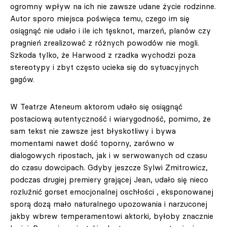
ogromny wpływ na ich nie zawsze udane życie rodzinne.
Autor sporo miejsca poświęca temu, czego im się
osiągnąć nie udało i ile ich tęsknot, marzeń, planów czy
pragnień zrealizować z różnych powodów nie mogli.
Szkoda tylko, że Harwood z rzadka wychodzi poza
stereotypy i zbyt często ucieka się do sytuacyjnych
gagów.
W Teatrze Ateneum aktorom udało się osiągnąć
postaciową autentyczność i wiarygodność, pomimo, że
sam tekst nie zawsze jest błyskotliwy i bywa
momentami nawet dość toporny, zarówno w
dialogowych ripostach, jak i w serwowanych od czasu
do czasu dowcipach. Gdyby jeszcze Sylwi Zmitrowicz,
podczas drugiej premiery grającej Jean, udało się nieco
rozluźnić gorset emocjonalnej oschłości , eksponowanej
sporą dozą mało naturalnego upozowania i narzuconej
jakby wbrew temperamentowi aktorki, byłoby znacznie