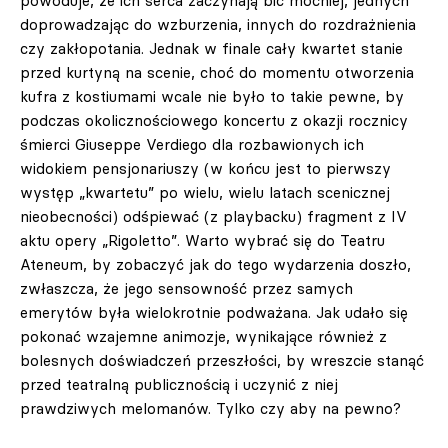
powoduje, że ich serca zaczynają bić mocniej, jednych
doprowadzając do wzburzenia, innych do rozdrażnienia
czy zakłopotania. Jednak w finale cały kwartet stanie
przed kurtyną na scenie, choć do momentu otworzenia
kufra z kostiumami wcale nie było to takie pewne, by
podczas okolicznościowego koncertu z okazji rocznicy
śmierci Giuseppe Verdiego dla rozbawionych ich
widokiem pensjonariuszy (w końcu jest to pierwszy
występ „kwartetu” po wielu, wielu latach scenicznej
nieobecności) odśpiewać (z playbacku) fragment z IV
aktu opery „Rigoletto”. Warto wybrać się do Teatru
Ateneum, by zobaczyć jak do tego wydarzenia doszło,
zwłaszcza, że jego sensowność przez samych
emerytów była wielokrotnie podważana. Jak udało się
pokonać wzajemne animozje, wynikające również z
bolesnych doświadczeń przeszłości, by wreszcie stanąć
przed teatralną publicznością i uczynić z niej
prawdziwych melomanów. Tylko czy aby na pewno?