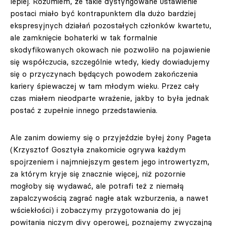
lepiej. Rozumiem, że takie dystyngowane ustawienie
postaci miało być kontrapunktem dla dużo bardziej
ekspresyjnych działań pozostałych członków kwartetu,
ale zamknięcie bohaterki w tak formalnie
skodyfikowanych okowach nie pozwoliło na pojawienie
się współczucia, szczególnie wtedy, kiedy dowiadujemy
się o przyczynach będących powodem zakończenia
kariery śpiewaczej w tam młodym wieku. Przez cały
czas miałem nieodparte wrażenie, jakby to była jednak
postać z zupełnie innego przedstawienia.
Ale zanim dowiemy się o przyjeździe byłej żony Pageta
(Krzysztof Gosztyła znakomicie ogrywa każdym
spojrzeniem i najmniejszym gestem jego introwertyzm,
za którym kryje się znacznie więcej, niż pozornie
mogłoby się wydawać, ale potrafi też z niemałą
zapalczywością zagrać nagłe atak wzburzenia, a nawet
wściekłości) i zobaczymy przygotowania do jej
powitania niczym divy operowej, poznajemy zwyczajną