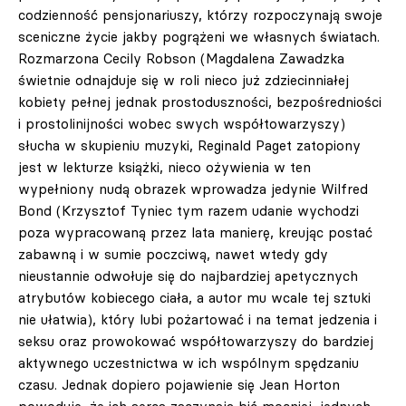
codzienność pensjonariuszy, którzy rozpoczynają swoje
sceniczne życie jakby pogrążeni we własnych światach.
Rozmarzona Cecily Robson (Magdalena Zawadzka
świetnie odnajduje się w roli nieco już zdziecinniałej
kobiety pełnej jednak prostoduszności, bezpośredniości
i prostolinijności wobec swych współtowarzyszy)
słucha w skupieniu muzyki, Reginald Paget zatopiony
jest w lekturze książki, nieco ożywienia w ten
wypełniony nudą obrazek wprowadza jedynie Wilfred
Bond (Krzysztof Tyniec tym razem udanie wychodzi
poza wypracowaną przez lata manierę, kreując postać
zabawną i w sumie poczciwą, nawet wtedy gdy
nieustannie odwołuje się do najbardziej apetycznych
atrybutów kobiecego ciała, a autor mu wcale tej sztuki
nie ułatwia), który lubi pożartować i na temat jedzenia i
seksu oraz prowokować współtowarzyszy do bardziej
aktywnego uczestnictwa w ich wspólnym spędzaniu
czasu. Jednak dopiero pojawienie się Jean Horton