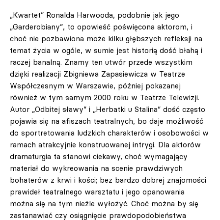
„Kwartet” Ronalda Harwooda, podobnie jak jego
„Garderobiany”, to opowieść poświęcona aktorom, i
choć nie pozbawiona może kilku głębszych refleksji na
temat życia w ogóle, w sumie jest historią dość błahą i
raczej banalną. Znamy ten utwór przede wszystkim
dzięki realizacji Zbigniewa Zapasiewicza w Teatrze
Współczesnym w Warszawie, później pokazanej
również w tym samym 2000 roku w Teatrze Telewizji.
Autor „Odbitej sławy” i „Herbatki u Stalina” dość często
pojawia się na afiszach teatralnych, bo daje możliwość
do sportretowania ludzkich charakterów i osobowości w
ramach atrakcyjnie konstruowanej intrygi. Dla aktorów
dramaturgia ta stanowi ciekawy, choć wymagający
materiał do wykreowania na scenie prawdziwych
bohaterów z krwi i kości; bez bardzo dobrej znajomości
prawideł teatralnego warsztatu i jego opanowania
można się na tym nieźle wyłożyć. Choć można by się
zastanawiać czy osiągnięcie prawdopodobieństwa