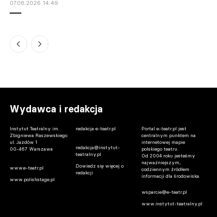
07.08.2026 14:49
Warszawa. Teatralne lato na szóstym
piętrze Pałacu Kultury trwa
07.08.2026 14:30
Gdańsk. Donald Tusk spotkał się z Jesse
Eisenbergiem. Aktor dostał wyjątkowy
prezent
Wydawca i redakcja
07.08.2026 13:45
Instytut Teatralny im.
redakcja e-teatr.pl
Portal e-teatr.pl jest
Zbigniewa Raszewskiego
centralnym punktem na
ul. Jazdów 1
internetowej mapie
redakcja@instytut-
00-467 Warszawa
polskiego teatru.
teatralny.pl
Od 2004 roku jesteśmy
najważniejszym,
Dowiedz się więcej o
www.e-teatr.pl
codziennym źródłem
redakcji
informacji dla środowiska.
www.polishstage.pl
wsparcie@e-teatr.pl
www.instytut-teatralny.pl
Warszawa. Iga Cembrzyńska spocznie na