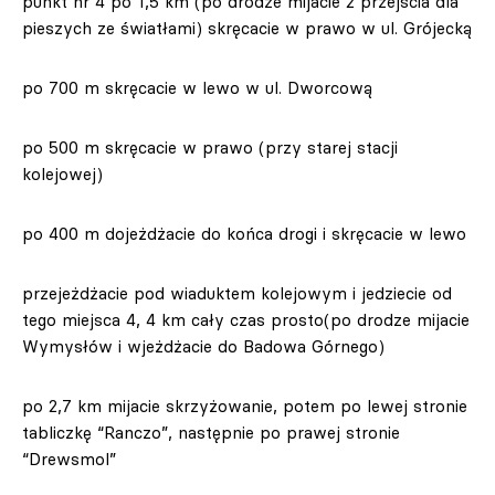
punkt nr 4 po 1,5 km (po drodze mijacie 2 przejścia dla
pieszych ze światłami) skręcacie w prawo w ul. Grójecką
po 700 m skręcacie w lewo w ul. Dworcową
po 500 m skręcacie w prawo (przy starej stacji
kolejowej)
po 400 m dojeżdżacie do końca drogi i skręcacie w lewo
przejeżdżacie pod wiaduktem kolejowym i jedziecie od
tego miejsca 4, 4 km cały czas prosto(po drodze mijacie
Wymysłów i wjeżdżacie do Badowa Górnego)
po 2,7 km mijacie skrzyżowanie, potem po lewej stronie
tabliczkę “Ranczo”, następnie po prawej stronie
“Drewsmol”