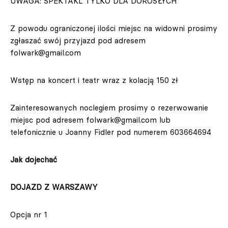
UWAGA: SPEKTAKL TYLKO DLA DOROSŁYCH
Z powodu ograniczonej ilości miejsc na widowni prosimy
zgłaszać swój przyjazd pod adresem
folwark@gmail.com
Wstęp na koncert i teatr wraz z kolacją 150 zł
Zainteresowanych noclegiem prosimy o rezerwowanie
miejsc pod adresem
folwark@gmail.com
lub
telefonicznie u Joanny Fidler pod numerem 603664694
Jak dojechać
DOJAZD Z WARSZAWY
Opcja nr 1