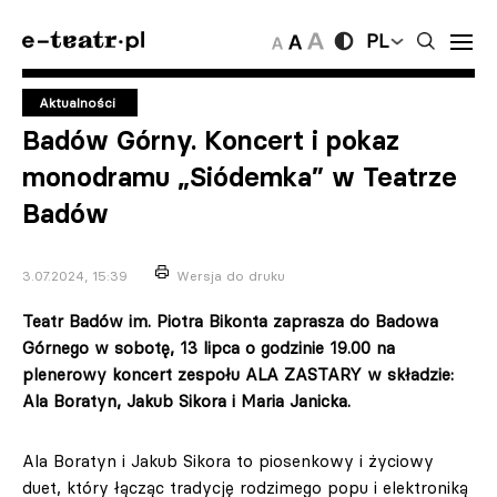
PL
Aktualności
Badów Górny. Koncert i pokaz
monodramu „Siódemka” w Teatrze
Badów
3.07.2024, 15:39
Wersja do druku
Teatr Badów im. Piotra Bikonta zaprasza do Badowa
Górnego w sobotę, 13 lipca o godzinie 19.00 na
plenerowy koncert zespołu ALA ZASTARY w składzie:
Ala Boratyn, Jakub Sikora i Maria Janicka.
Ala Boratyn i Jakub Sikora to piosenkowy i życiowy
duet, który łącząc tradycję rodzimego popu i elektroniką