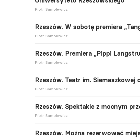
Uniwersytetu Rzeszowskiego
Piotr Samolewicz
Rzeszów. W sobotę premiera „Tan
Piotr Samolewicz
Rzeszów. Premiera „Pippi Langstr
Piotr Samolewicz
Rzeszów. Teatr im. Siemaszkowej
Piotr Samolewicz
Rzeszów. Spektakle z mocnym prze
Piotr Samolewicz
Rzeszów. Można rezerwować miejs