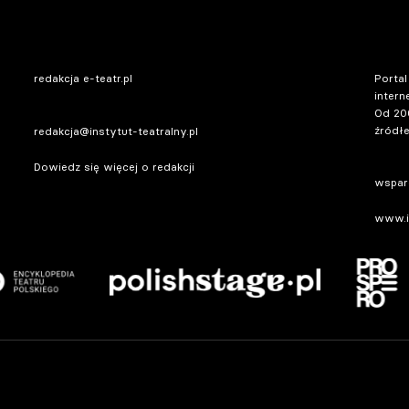
redakcja e-teatr.pl
Portal
intern
Od 20
źródłe
redakcja@instytut-teatralny.pl
Dowiedz się więcej o redakcji
wsparc
www.in