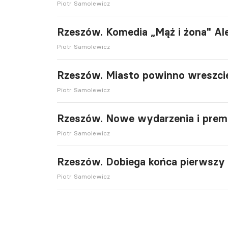
Piotr Samolewicz
Rzeszów. Komedia „Mąż i żona" Al
Piotr Samolewicz
Rzeszów. Miasto powinno wreszcie
Piotr Samolewicz
Rzeszów. Nowe wydarzenia i prem
Piotr Samolewicz
Rzeszów. Dobiega końca pierwszy 
Piotr Samolewicz