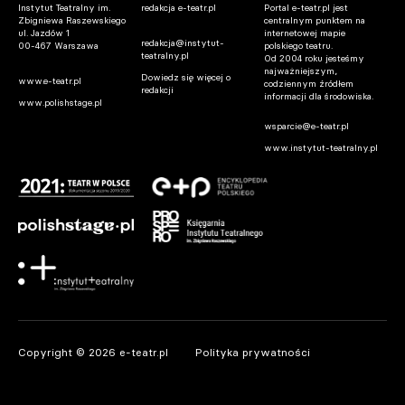
Instytut Teatralny im.
redakcja e-teatr.pl
Portal e-teatr.pl jest
Zbigniewa Raszewskiego
centralnym punktem na
ul. Jazdów 1
internetowej mapie
redakcja@instytut-
00-467 Warszawa
polskiego teatru.
teatralny.pl
Od 2004 roku jesteśmy
najważniejszym,
Dowiedz się więcej o
www.e-teatr.pl
codziennym źródłem
redakcji
informacji dla środowiska.
www.polishstage.pl
wsparcie@e-teatr.pl
www.instytut-teatralny.pl
Copyright © 2026 e-teatr.pl
Polityka prywatności