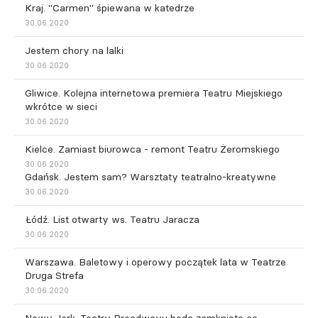
Kraj. "Carmen" śpiewana w katedrze
30.06.2020
Jestem chory na lalki
30.06.2020
Gliwice. Kolejna internetowa premiera Teatru Miejskiego
wkrótce w sieci
30.06.2020
Kielce. Zamiast biurowca - remont Teatru Żeromskiego
30.06.2020
Gdańsk. Jestem sam? Warsztaty teatralno-kreatywne
30.06.2020
Łódź. List otwarty ws. Teatru Jaracza
30.06.2020
Warszawa. Baletowy i operowy początek lata w Teatrze
Druga Strefa
30.06.2020
Nowy Jork. Teatry Broadwayu będą zamknięte co