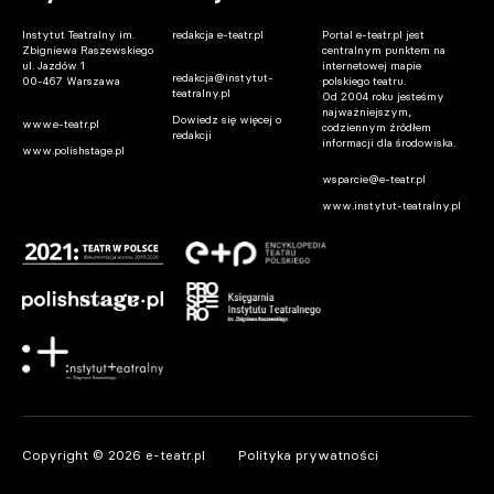
Instytut Teatralny im.
redakcja e-teatr.pl
Portal e-teatr.pl jest
Zbigniewa Raszewskiego
centralnym punktem na
ul. Jazdów 1
internetowej mapie
redakcja@instytut-
00-467 Warszawa
polskiego teatru.
teatralny.pl
Od 2004 roku jesteśmy
najważniejszym,
Dowiedz się więcej o
www.e-teatr.pl
codziennym źródłem
redakcji
informacji dla środowiska.
www.polishstage.pl
wsparcie@e-teatr.pl
www.instytut-teatralny.pl
Copyright © 2026 e-teatr.pl
Polityka prywatności