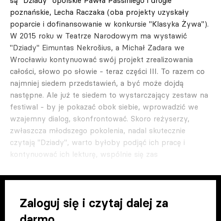
są "Dziady" opolskie Pawła Passiniego i drugie
poznańskie, Lecha Raczaka (oba projekty uzyskały
poparcie i dofinansowanie w konkursie "Klasyka Żywa").
W 2015 roku w Teatrze Narodowym ma wystawić
"Dziady" Eimuntas Nekrošius, a Michał Zadara we
Wrocławiu kontynuować swój projekt zrealizowania
całości, słowo po słowie - teraz części III. To razem co
najmniej siedem przedstawień, a być może dojdą
następne. Ale już te siedem to wystarczający zestaw na
festiwal - by je pokazać obok siebie, wprowadzić we
wzajemny dialog, skonfrontować. Skoro reżyserzy,
zwłaszcza młodszego pokolenia, nadal skutecznie
czytają "Dziady", warto byłoby podjąć ich pracę i
kontynuować ich lekturę, wspólnie się zas
Zaloguj się i czytaj dalej za
darmo