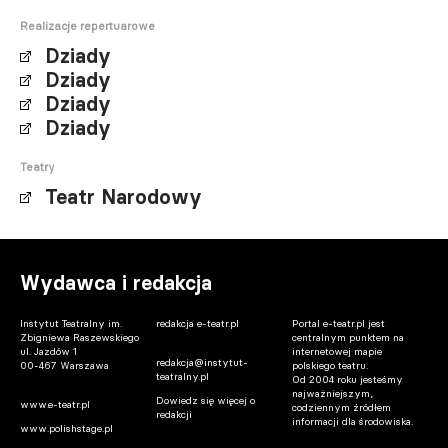
Realizacje repertuarowe
Dziady
Dziady
Dziady
Dziady
Teatry
Teatr Narodowy
Wydawca i redakcja
Instytut Teatralny im.
redakcja e-teatr.pl
Portal e-teatr.pl jest
Zbigniewa Raszewskiego
centralnym punktem na
ul. Jazdów 1
internetowej mapie
redakcja@instytut-
00-467 Warszawa
polskiego teatru.
teatralny.pl
Od 2004 roku jesteśmy
najważniejszym,
Dowiedz się więcej o
www.e-teatr.pl
codziennym źródłem
redakcji
informacji dla środowiska.
www.polishstage.pl