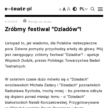
PL
4.11.2014
Wersja do druku
Zróbmy festiwal "Dziadów"!
Listopad to, jak wiadomo, dla Polaków niebezpieczna
pora. Dziwne pomysły przychodzą wtedy do głowy. Mój
jest następujący: zróbmy festiwal "Dziadów"! - apeluje
Wojciech Dudzik, prezes Polskiego Towarzystwa Badań
Teatralnych.
W ostatnim czasie dużo mówiło się o "Dziadach"
wrocławskich Michała Zadary i "Dziadach" poznańskich
Radosława Rychcika, trochę mniej - bo premiera odbyła
się dopiero ponad miesiąc temu - o "Dziadach"
białostockich Natalii Korczakowskiej. Przygotowywane