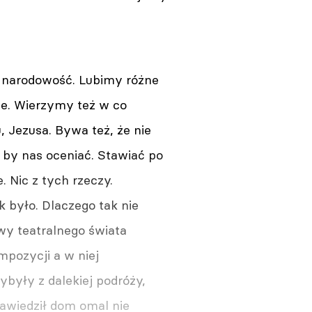
, narodowość. Lubimy różne
je. Wierzymy też w co
 Jezusa. Bywa też, że nie
 by nas oceniać. Stawiać po
 Nic z tych rzeczy.
 było. Dlaczego tak nie
rwy teatralnego świata
mpozycji a w niej
ybyły z dalekiej podróży,
nawiedził dom omal nie