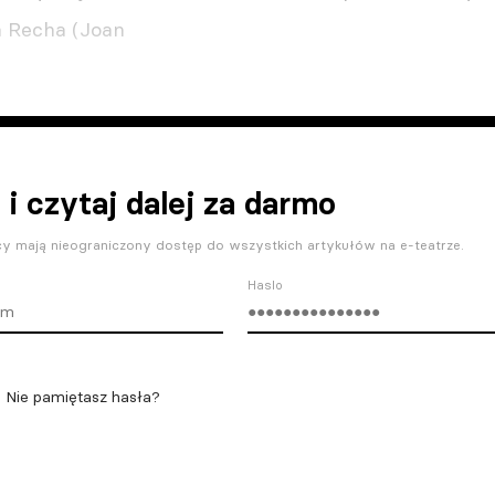
a Recha (Joan
 i czytaj dalej za darmo
y mają nieograniczony dostęp do wszystkich artykułów na e-teatrze.
Haslo
Nie pamiętasz hasła?