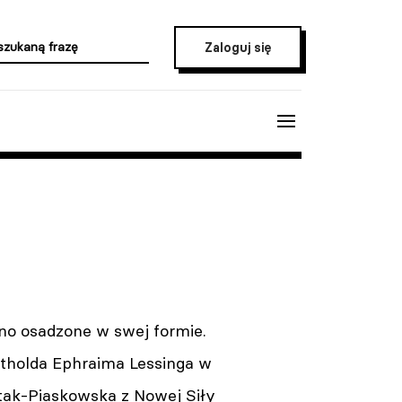
Zaloguj się
no osadzone w swej formie.
ttholda Ephraima Lessinga w
itak-Piaskowska z Nowej Siły