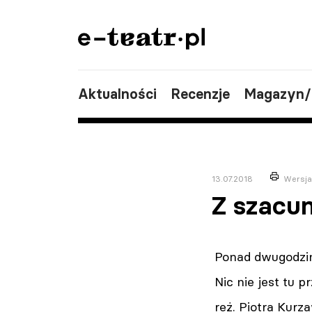
Aktualności
Recenzje
Magazyn
13.07.2018
Wersja
Z szacu
Ponad dwugodzin
Nic nie jest tu
reż. Piotra Kurz