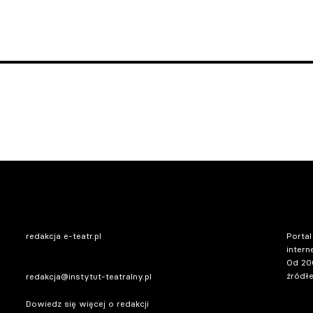
redakcja e-teatr.pl
Portal
intern
Od 20
źródłe
redakcja@instytut-teatralny.pl
Dowiedz się więcej o redakcji