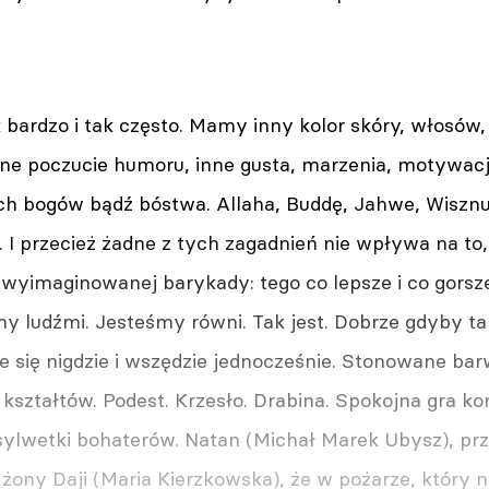
k bardzo i tak często. Mamy inny kolor skóry, włosów
ne poczucie humoru, inne gusta, marzenia, motywac
ch bogów bądź bóstwa. Allaha, Buddę, Jahwe, Wisznu,
I przecież żadne z tych zagadnień nie wpływa na to,
yimaginowanej barykady: tego co lepsze i co gorsze.
 ludźmi. Jesteśmy równi. Tak jest. Dobrze gdyby tak
je się nigdzie i wszędzie jednocześnie. Stonowane ba
 kształtów. Podest. Krzesło. Drabina. Spokojna gra ko
sylwetki bohaterów. Natan (Michał Marek Ubysz), prz
 żony Daji (Maria Kierzkowska), że w pożarze, który 