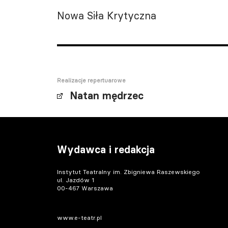
Nowa Siła Krytyczna
Realizacje repertuarowe
Natan mędrzec
Wydawca i redakcja
Instytut Teatralny im. Zbigniewa Raszewskiego
ul. Jazdów 1
00-467 Warszawa
www.e-teatr.pl