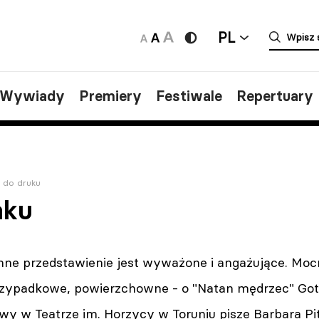
PL
/Wywiady
Premiery
Festiwale
Repertuary
 do druku
nku
ne przedstawienie jest wyważone i angażujące. Moc
 przypadkowe, powierzchowne - o "Natan mędrzec" Go
awy w Teatrze im. Horzycy w Toruniu pisze Barbara P