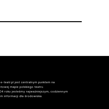
 e-teatr.pl jest centralnym punktem na
etowej mapie polskiego teatru.
04 roku jesteśmy najważniejszym, codziennym
m informacji dla środowiska.