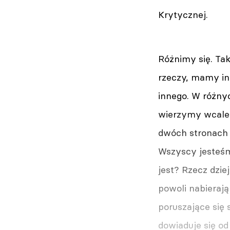
Krytycznej.
Różnimy się. Ta
rzeczy, mamy in
innego. W różny
wierzymy wcale. 
dwóch stronach w
Wszyscy jesteśmy
jest? Rzecz dzie
powoli nabierają
poruszające się 
dowiaduje się od