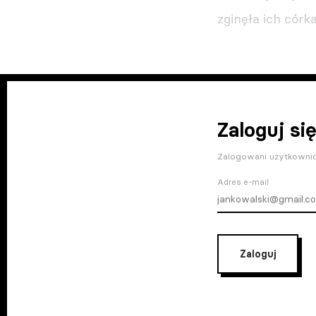
zginęła ich córk
Zaloguj się
Zalogowani użytkownic
Adres e-mail
Zaloguj