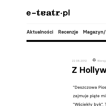
Aktualności
Recenzje
Magazyn
22.08.2012
Wersj
Z Holly
"Deszczowa Pios
zajmuje piąte mi
"Wściekły byk". 