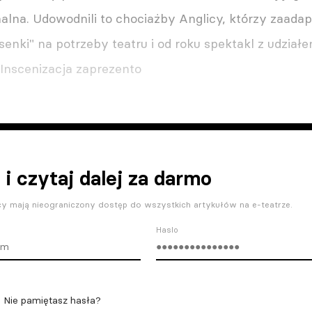
alna. Udowodnili to chociażby Anglicy, którzy zaadap
enki" na potrzeby teatru i od roku spektakl z udzia
. Inscenizacja zaprezento
 i czytaj dalej za darmo
y mają nieograniczony dostęp do wszystkich artykułów na e-teatrze.
Haslo
Nie pamiętasz hasła?