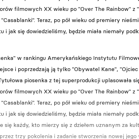
orów filmowych XX wieku po "Over The Rainbow" z "C
"Casablanki". Teraz, po pół wieku od premiery nieśm
tu i jak się dowiedzieliśmy, będzie miała niemały pod
enka" w rankingu Amerykańskiego Instytutu Filmow
ejsce i poprzedzają ją tylko "Obywatel Kane", "Ojciec
Tytułowa piosenka z tej superprodukcji uplasowała si
orów filmowych XX wieku po "Over The Rainbow" z "C
"Casablanki". Teraz, po pół wieku od premiery nieśm
tu i jak się dowiedzieliśmy, będzie miała niemały pod
 się każdy, kto mierzy się z dziełem uznanym za ku
przez trzy pokolenia i zadanie stworzenia nowej jego 