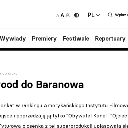
PL
/Wywiady
Premiery
Festiwale
Repertuary
a do druku
wood do Baranowa
enka" w rankingu Amerykańskiego Instytutu Filmow
ejsce i poprzedzają ją tylko "Obywatel Kane", "Ojciec
Tytułowa piosenka z tej superprodukcji uplasowała si