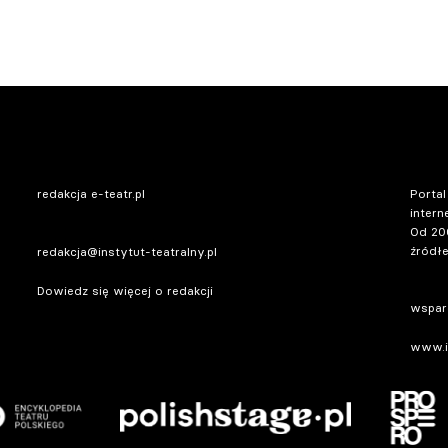
redakcja e-teatr.pl
Portal
intern
Od 20
źródłe
redakcja@instytut-teatralny.pl
Dowiedz się więcej o redakcji
wsparc
www.in