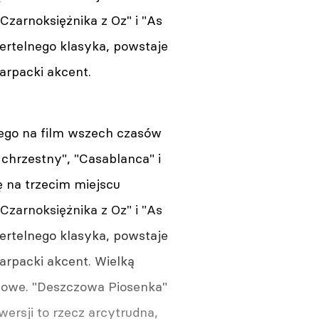
zarnoksiężnika z Oz" i "As
iertelnego klasyka, powstaje
karpacki akcent.
ego na film wszech czasów
 chrzestny", "Casablanca" i
ę na trzecim miejscu
zarnoksiężnika z Oz" i "As
iertelnego klasyka, powstaje
karpacki akcent. Wielką
ltowe. "Deszczowa Piosenka"
wersji to rzecz arcytrudna,