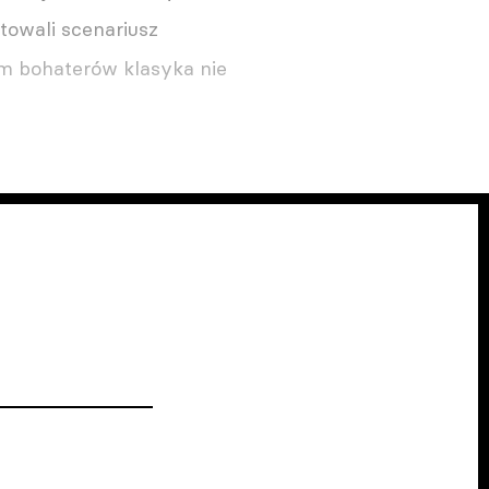
towali scenariusz
łem bohaterów klasyka nie