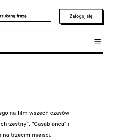
Zaloguj się
ego na film wszech czasów
 chrzestny", "Casablanca" i
ę na trzecim miejscu