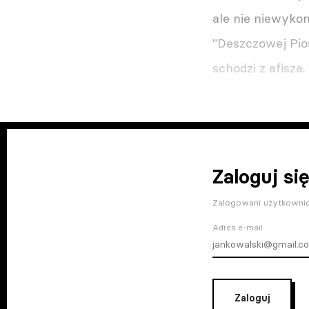
ale nie niewykon
"Deszczowej Pios
schodzi z afisza
Zaloguj się
Zalogowani użytkownic
Adres e-mail
Zaloguj