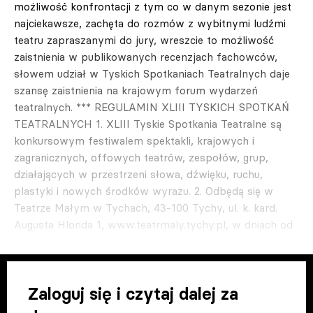
możliwość konfrontacji z tym co w danym sezonie jest
najciekawsze, zachęta do rozmów z wybitnymi ludźmi
teatru zapraszanymi do jury, wreszcie to możliwość
zaistnienia w publikowanych recenzjach fachowców,
słowem udział w Tyskich Spotkaniach Teatralnych daje
szansę zaistnienia na krajowym forum wydarzeń
teatralnych. *** REGULAMIN XLIII TYSKICH SPOTKAŃ
TEATRALNYCH 1. XLIII Tyskie Spotkania Teatralne są
konkursowym festiwalem spektakli, krajowych i
zagranicznych, offowych teatrów, zespołów, grup,
działających w przestrzeni słowa, dźwięku, ruchu,
plastyki i nowych środków wyrazu. 2. Odbędą się w
Teatrze Małym w Tychach, 43-100 Tychy, ul. k. kard.
Augusta Hlonda 1, www.teatrmaly.tychy.pl, w dniach od
Zaloguj się i czytaj dalej za