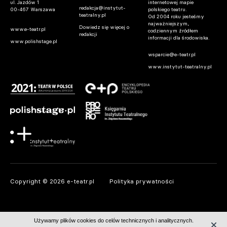
ul. Jazdów 1
internetowej mapie
redakcja@instytut-
00-467 Warszawa
polskiego teatru.
teatralny.pl
Od 2004 roku jesteśmy
najważniejszym,
Dowiedz się więcej o
www.e-teatr.pl
codziennym źródłem
redakcji
informacji dla środowiska.
www.polishstage.pl
wsparcie@e-teatr.pl
www.instytut-teatralny.pl
Copyright © 2026 e-teatr.pl
Polityka prywatności
Używamy plików cookies do celów technicznych i analitycznych.