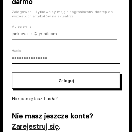
darmo
Zalogowani użytkownicy mają nieograniczony dostęp do
wszystkich artykułów na e-teatrze.
Adres e-mail
Haslo
Zaloguj
Nie pamiętasz hasła?
Nie masz jeszcze konta?
Zarejestruj się
.