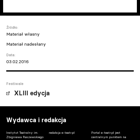
Źródło:
Materiał własny
Materiał nadesłany
Data:
03.02.2016
Festiwale
XLIII edycja
Wydawca i redakcja
Instytut Teatralny im.
redakcja e-teatr.pl
Portal e-teatr.pl jest
Zbigniewa Raszewskiego
centralnym punktem na