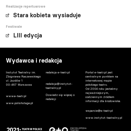
Realizacje repertuarowe
Stara kobieta wysiaduje
Festiwale
LIII edycja
Wydawca i redakcja
Instytut Teatralny im.
redakcja e-teatr.pl
Portal e-teatr.pl jest
Zbigniewa Raszewskiego
centralnym punktem na
ul. Jazdów 1
internetowej mapie
redakcja@instytut-
00-467 Warszawa
polskiego teatru.
teatralny.pl
Od 2004 roku jesteśmy
najważniejszym,
Dowiedz się więcej o
www.e-teatr.pl
codziennym źródłem
redakcji
informacji dla środowiska.
www.polishstage.pl
wsparcie@e-teatr.pl
www.instytut-teatralny.pl