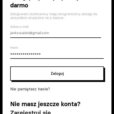
darmo
Zalogowani użytkownicy mają nieograniczony dostęp do
wszystkich artykułów na e-teatrze.
Adres e-mail
Haslo
Zaloguj
Nie pamiętasz hasła?
Nie masz jeszcze konta?
Zarejestruj się
.