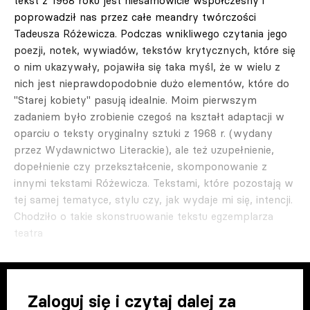
tekst z 1968 roku jest niesamowicie współczesny i
poprowadził nas przez całe meandry twórczości
Tadeusza Różewicza. Podczas wnikliwego czytania jego
poezji, notek, wywiadów, tekstów krytycznych, które się
o nim ukazywały, pojawiła się taka myśl, że w wielu z
nich jest nieprawdopodobnie dużo elementów, które do
"Starej kobiety" pasują idealnie. Moim pierwszym
zadaniem było zrobienie czegoś na kształt adaptacji w
oparciu o teksty oryginalny sztuki z 1968 r. (wydany
przez Wydawnictwo Literackie), ale też uzupełnienie,
dopełnienie czy przekształcenie, skomponowanie z
innymi tekstami Różewicza. Tekstami, które pozostają w
tej samej tematyce, stylu czy, jak wydaje mi się, intencji.
Chodziło o takie skonstruowanie tekstu egzemplarza
teatra
Zaloguj się i czytaj dalej za