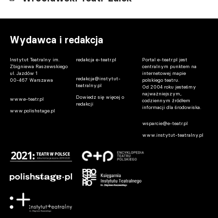
Wydawca i redakcja
Instytut Teatralny im.
redakcja e-teatr.pl
Portal e-teatr.pl jest
Zbigniewa Raszewskiego
centralnym punktem na
ul. Jazdów 1
internetowej mapie
redakcja@instytut-
00-467 Warszawa
polskiego teatru.
teatralny.pl
Od 2004 roku jesteśmy
najważniejszym,
Dowiedz się więcej o
www.e-teatr.pl
codziennym źródłem
redakcji
informacji dla środowiska.
www.polishstage.pl
wsparcie@e-teatr.pl
www.instytut-teatralny.pl