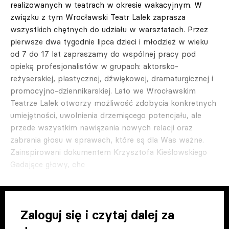
realizowanych w teatrach w okresie wakacyjnym. W
związku z tym Wrocławski Teatr Lalek zaprasza
wszystkich chętnych do udziału w warsztatach. Przez
pierwsze dwa tygodnie lipca dzieci i młodzież w wieku
od 7 do 17 lat zapraszamy do wspólnej pracy pod
opieką profesjonalistów w grupach: aktorsko-
reżyserskiej, plastycznej, dźwiękowej, dramaturgicznej i
promocyjno-dziennikarskiej. Lato we Wrocławskim
Teatrze Lalek otworzy możliwość zdobycia konkretnych
umiejętności, uwolnienia drzemiącego potencjału, ale
przede wszystkim nawiązania nowych relacji oraz
zabrania głosu w sprawach, które są dla Was ważne.
Zainspirowani dokumentem Krzysztofa Kieślowskiego
Gadające głowy, chc
Zaloguj się i czytaj dalej za