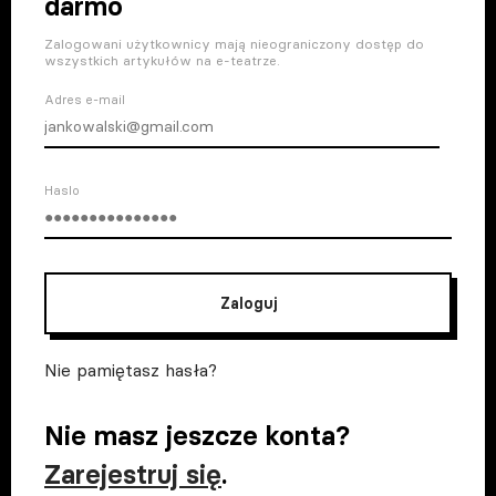
darmo
Zalogowani użytkownicy mają nieograniczony dostęp do
wszystkich artykułów na e-teatrze.
Adres e-mail
Haslo
Zaloguj
Nie pamiętasz hasła?
Nie masz jeszcze konta?
Zarejestruj się
.