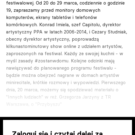
festiwalowej. Od 20 do 29 marca, codziennie o godzinie
19, zapraszamy przed monitory domowych
komputerów, ekrany tabletów i telefonów
komórkowych. Konrad Imiela, szef Capitolu, dyrektor
artystyczny PPA w latach 2006-2014, i Cezary Studniak,
obecny dyrektor artystyczny, poprowadzą
kilkunastominutowy show online z udziałem artystów,
zaproszonych na festiwal. Każdy ze swojej kuchni - w
myśl zasady #zostanwdomu. Kolejne odcinki mają
nawiązywać do planowanego programu festiwalu -
będzie można obejrzeć nagrane w domach artystów
minirecitale, krótkie rozmowy i wypowiedzi. Pierwszego
dnia, 20 marca, możemy się spodziewać materiału o
"Innych ludziach" w reż. Grzegorza Jarzyny z TR
Warszawa, o "Przybyszu"
Zaloguj się i czytaj dalej za