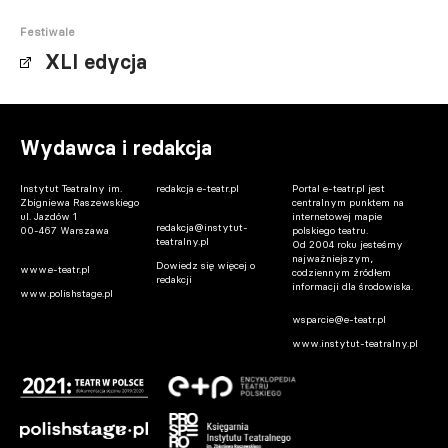
Festiwale
XLI edycja
Wydawca i redakcja
Instytut Teatralny im.
redakcja e-teatr.pl
Portal e-teatr.pl jest
Zbigniewa Raszewskiego
centralnym punktem na
ul. Jazdów 1
internetowej mapie
redakcja@instytut-
00-467 Warszawa
polskiego teatru.
teatralny.pl
Od 2004 roku jesteśmy
najważniejszym,
Dowiedz się więcej o
www.e-teatr.pl
codziennym źródłem
redakcji
informacji dla środowiska.
www.polishstage.pl
wsparcie@e-teatr.pl
www.instytut-teatralny.pl