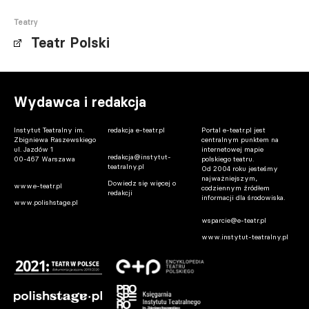
Teatry
Teatr Polski
Wydawca i redakcja
Instytut Teatralny im.
redakcja e-teatr.pl
Portal e-teatr.pl jest
Zbigniewa Raszewskiego
centralnym punktem na
ul. Jazdów 1
internetowej mapie
redakcja@instytut-
00-467 Warszawa
polskiego teatru.
teatralny.pl
Od 2004 roku jesteśmy
najważniejszym,
Dowiedz się więcej o
www.e-teatr.pl
codziennym źródłem
redakcji
informacji dla środowiska.
www.polishstage.pl
wsparcie@e-teatr.pl
www.instytut-teatralny.pl