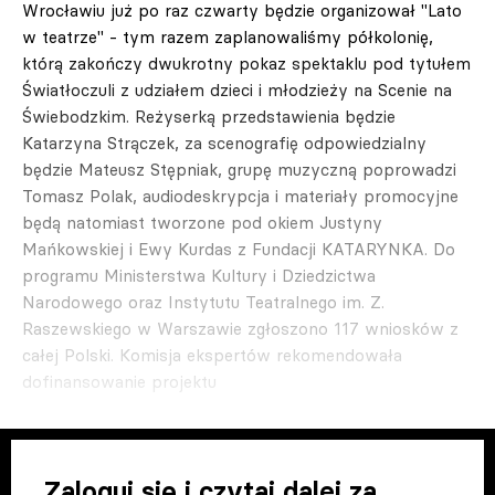
Wrocławiu już po raz czwarty będzie organizował "Lato
w teatrze" - tym razem zaplanowaliśmy półkolonię,
którą zakończy dwukrotny pokaz spektaklu pod tytułem
Światłoczuli z udziałem dzieci i młodzieży na Scenie na
Świebodzkim. Reżyserką przedstawienia będzie
Katarzyna Strączek, za scenografię odpowiedzialny
będzie Mateusz Stępniak, grupę muzyczną poprowadzi
Tomasz Polak, audiodeskrypcja i materiały promocyjne
będą natomiast tworzone pod okiem Justyny
Mańkowskiej i Ewy Kurdas z Fundacji KATARYNKA. Do
programu Ministerstwa Kultury i Dziedzictwa
Narodowego oraz Instytutu Teatralnego im. Z.
Raszewskiego w Warszawie zgłoszono 117 wniosków z
całej Polski. Komisja ekspertów rekomendowała
dofinansowanie projektu
Zaloguj się i czytaj dalej za