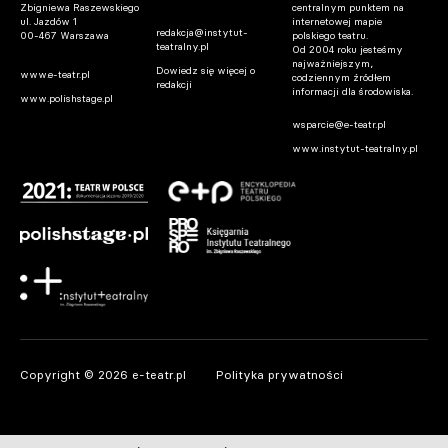
Zbigniewa Raszewskiego
centralnym punktem na
ul. Jazdów 1
internetowej mapie
redakcja@instytut-
00-467 Warszawa
polskiego teatru.
teatralny.pl
Od 2004 roku jesteśmy
najważniejszym,
Dowiedz się więcej o
www.e-teatr.pl
codziennym źródłem
redakcji
informacji dla środowiska.
www.polishstage.pl
wsparcie@e-teatr.pl
www.instytut-teatralny.pl
Copyright © 2026 e-teatr.pl
Polityka prywatności