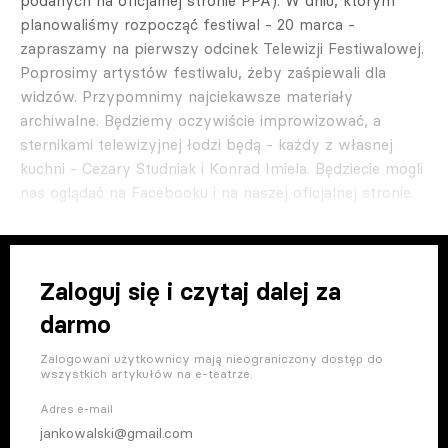
podanych na oficjalnej stronie PPA). W dniu, którym
planowaliśmy rozpocząć festiwal - 20 marca -
zapraszamy na pierwszy odcinek Telewizji Festiwalowej.
Poprosimy artystów festiwalu, żeby zaśpiewali dla
widzów. Przypomnimy najciekawsze materiały
archiwalne. Będziemy oczywiście improwizować, a
sternikami telewizyjnej łodzi będą - każdy z własnej
kuchni - Cezary Studniak i Konrad Imiela. Będziecie mogli
nas oglądać na Facebooku i na naszej oficjalnej stronie.
Zaloguj się i czytaj dalej za
darmo
Zalogowani użytkownicy mają nieograniczony dostęp do
wszystkich artykułów na e-teatrze.
Adres e-mail