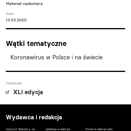
Materiał nadesłany
Data:
13.03.2020
Wątki tematyczne
Koronawirus w Polsce i na świecie
Festiwale
XLI edycja
Wydawca i redakcja
Instytut Teatralny im.
redakcja e-teatr.pl
Portal e-teatr.pl jest