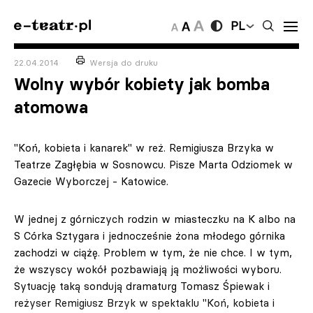
PL
22.04.2014
Wersja do druku
Wolny wybór kobiety jak bomba
atomowa
"Koń, kobieta i kanarek" w reż. Remigiusza Brzyka w
Teatrze Zagłębia w Sosnowcu. Pisze Marta Odziomek w
Gazecie Wyborczej - Katowice.
W jednej z górniczych rodzin w miasteczku na K albo na
S Córka Sztygara i jednocześnie żona młodego górnika
zachodzi w ciążę. Problem w tym, że nie chce. I w tym,
że wszyscy wokół pozbawiają ją możliwości wyboru.
Sytuację taką sondują dramaturg Tomasz Śpiewak i
reżyser Remigiusz Brzyk w spektaklu "Koń, kobieta i