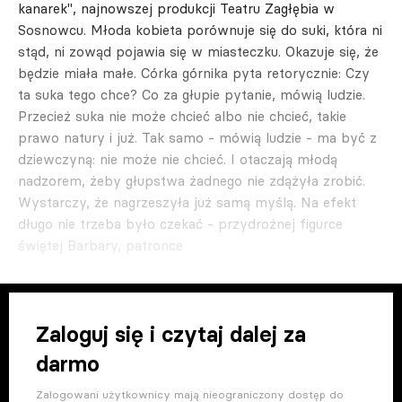
kanarek", najnowszej produkcji Teatru Zagłębia w
Sosnowcu. Młoda kobieta porównuje się do suki, która ni
stąd, ni zowąd pojawia się w miasteczku. Okazuje się, że
będzie miała małe. Córka górnika pyta retorycznie: Czy
ta suka tego chce? Co za głupie pytanie, mówią ludzie.
Przecież suka nie może chcieć albo nie chcieć, takie
prawo natury i już. Tak samo - mówią ludzie - ma być z
dziewczyną: nie może nie chcieć. I otaczają młodą
nadzorem, żeby głupstwa żadnego nie zdążyła zrobić.
Wystarczy, że nagrzeszyła już samą myślą. Na efekt
długo nie trzeba było czekać - przydrożnej figurce
świętej Barbary, patronce
Zaloguj się i czytaj dalej za
darmo
Zalogowani użytkownicy mają nieograniczony dostęp do