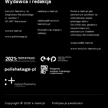
Wydawca i redakcja
Instytut Teatralny im.
redakcja e-teatr.pl
Portal e-teatr.pl jest
Zbigniewa Raszewskiego
centralnym punktem na
ul. Jazdów 1
internetowej mapie
redakcja@instytut-
00-467 Warszawa
polskiego teatru.
teatralny.pl
Od 2004 roku jesteśmy
najważniejszym,
Dowiedz się więcej o
www.e-teatr.pl
codziennym źródłem
redakcji
informacji dla środowiska.
www.polishstage.pl
wsparcie@e-teatr.pl
www.instytut-teatralny.pl
Copyright © 2026 e-teatr.pl
Polityka prywatności