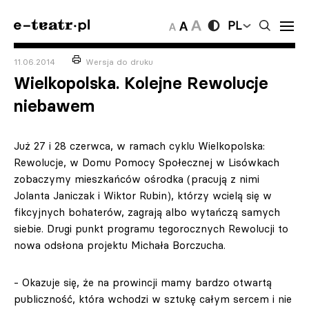
PL
11.06.2014
Wersja do druku
Wielkopolska. Kolejne Rewolucje
niebawem
Już 27 i 28 czerwca, w ramach cyklu Wielkopolska:
Rewolucje, w Domu Pomocy Społecznej w Lisówkach
zobaczymy mieszkańców ośrodka (pracują z nimi
Jolanta Janiczak i Wiktor Rubin), którzy wcielą się w
fikcyjnych bohaterów, zagrają albo wytańczą samych
siebie. Drugi punkt programu tegorocznych Rewolucji to
nowa odsłona projektu Michała Borczucha.
- Okazuje się, że na prowincji mamy bardzo otwartą
publiczność, która wchodzi w sztukę całym sercem i nie