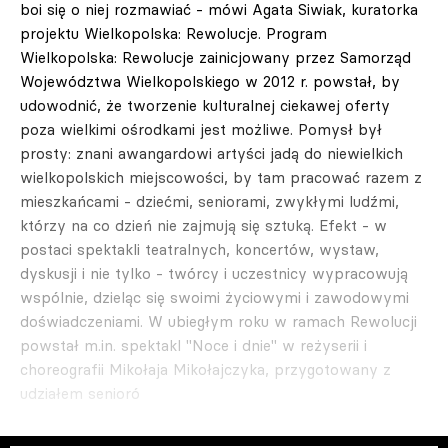
boi się o niej rozmawiać - mówi Agata Siwiak, kuratorka
projektu Wielkopolska: Rewolucje. Program
Wielkopolska: Rewolucje zainicjowany przez Samorząd
Województwa Wielkopolskiego w 2012 r. powstał, by
udowodnić, że tworzenie kulturalnej ciekawej oferty
poza wielkimi ośrodkami jest możliwe. Pomysł był
prosty: znani awangardowi artyści jadą do niewielkich
wielkopolskich miejscowości, by tam pracować razem z
mieszkańcami - dziećmi, seniorami, zwykłymi ludźmi,
którzy na co dzień nie zajmują się sztuką. Efekt - w
postaci spektakli teatralnych, koncertów, wystaw,
dyskusji i nie tylko - twórcy i uczestnicy wypracowują
wspólnie, dzieląc się swoimi życiowymi i zawodowymi
doświadczeniami. W ubiegłym roku w ramach Rewolucji
powstał m.in. spektakl "Noce i dnie" w reżyserii i
choreografii Mikołaja Mikołajczyka, przygotowany z
udziałem senioró