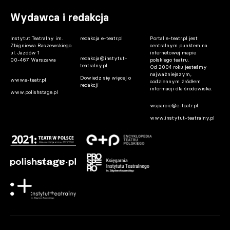
Wydawca i redakcja
Instytut Teatralny im.
redakcja e-teatr.pl
Portal e-teatr.pl jest
Zbigniewa Raszewskiego
centralnym punktem na
ul. Jazdów 1
internetowej mapie
redakcja@instytut-
00-467 Warszawa
polskiego teatru.
teatralny.pl
Od 2004 roku jesteśmy
najważniejszym,
Dowiedz się więcej o
www.e-teatr.pl
codziennym źródłem
redakcji
informacji dla środowiska.
www.polishstage.pl
wsparcie@e-teatr.pl
www.instytut-teatralny.pl