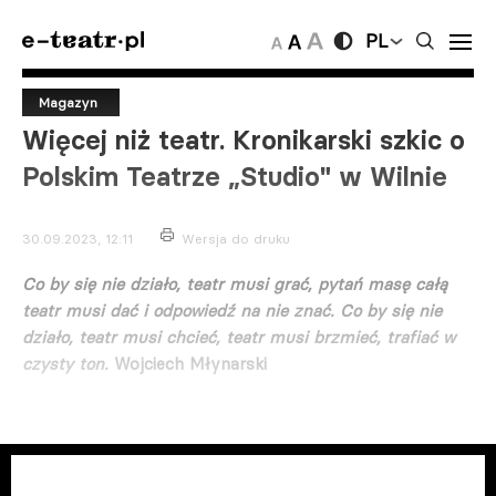
PL
Magazyn
Więcej niż teatr. Kronikarski szkic o
Polskim Teatrze „Studio" w Wilnie
30.09.2023, 12:11
Wersja do druku
Co by się nie działo, teatr musi grać, pytań masę całą
teatr musi dać i odpowiedź na nie znać. Co by się nie
działo, teatr musi chcieć, teatr musi brzmieć, trafiać w
czysty ton.
Wojciech Młynarski