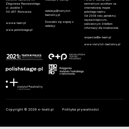
Zbigniewa Raszewskiego
centralnym punktem na
ul. Jazdów 1
internetowej mapie
redakcja@instytut-
00-467 Warszawa
polskiego teatru.
teatralny.pl
Od 2004 roku jesteśmy
najważniejszym,
Dowiedz się więcej o
www.e-teatr.pl
codziennym źródłem
redakcji
informacji dla środowiska.
www.polishstage.pl
wsparcie@e-teatr.pl
www.instytut-teatralny.pl
Copyright © 2026 e-teatr.pl
Polityka prywatności