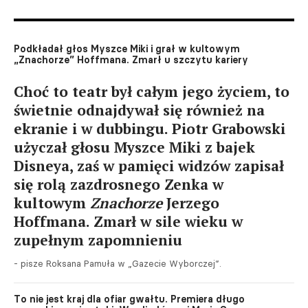
Podkładał głos Myszce Miki i grał w kultowym
„Znachorze” Hoffmana. Zmarł u szczytu kariery
Choć to teatr był całym jego życiem, to
świetnie odnajdywał się również na
ekranie i w dubbingu. Piotr Grabowski
użyczał głosu Myszce Miki z bajek
Disneya, zaś w pamięci widzów zapisał
się rolą zazdrosnego Zenka w
kultowym
Znachorze
Jerzego
Hoffmana. Zmarł w sile wieku w
zupełnym zapomnieniu
- pisze Roksana Pamuła w „Gazecie Wyborczej”.
To nie jest kraj dla ofiar gwałtu. Premiera długo