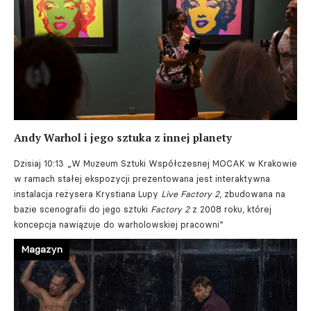
Andy Warhol i jego sztuka z innej planety
Dzisiaj 10:13
„W Muzeum Sztuki Współczesnej MOCAK w Krakowie
w ramach stałej ekspozycji prezentowana jest interaktywna
instalacja reżysera Krystiana Lupy
Live Factory 2
, zbudowana na
bazie scenografii do jego sztuki
Factory 2
z 2008 roku, której
koncepcja nawiązuje do warholowskiej pracowni”
Magazyn