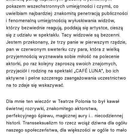
pokazem wszechstronnych umiejętności i czymś, co
uwielbiam najbardziej: znakomitą penetracją publiczności
i fenomenalną umiejętnością wyłuskiwania widzów,
którzy bezwiednie reagują, poddają się artystce, cieszą
się z udziału w spektaklu. Tacy widzowie są bezcenni.
Jestem przekonany, że trzy panie w pierwszym rzędzie,
pan w czerwonym sweterku czy para, która z wielką
przyjemnością wyznawała sobie miłość na polecenie
aktorki, po raz kolejny zaproszą swoich znajomych,
przyjaciół i rodzinę na spektakl „CAFÉ LUNA”, bo ich
aktywne i pełne szczerego zaangażowania uczestnictwo
na to zdaje się wskazywać.
Dla mnie ten wieczór w Teatrze Polonia to był kawał
świetnej rozrywki, znakomitego aktorstwa,
perfekcyjnego śpiewu, magicznej aury i… niecodziennej
historii. Transseksualizm to rzecz wciąż dziwna dla ogółu
naszego społeczeństwa, dla większości w ogóle to mało