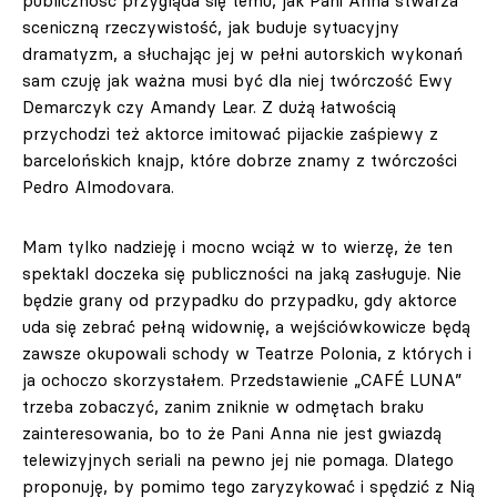
publiczność przygląda się temu, jak Pani Anna stwarza
sceniczną rzeczywistość, jak buduje sytuacyjny
dramatyzm, a słuchając jej w pełni autorskich wykonań
sam czuję jak ważna musi być dla niej twórczość Ewy
Demarczyk czy Amandy Lear. Z dużą łatwością
przychodzi też aktorce imitować pijackie zaśpiewy z
barcelońskich knajp, które dobrze znamy z twórczości
Pedro Almodovara.
Mam tylko nadzieję i mocno wciąż w to wierzę, że ten
spektakl doczeka się publiczności na jaką zasługuje. Nie
będzie grany od przypadku do przypadku, gdy aktorce
uda się zebrać pełną widownię, a wejściówkowicze będą
zawsze okupowali schody w Teatrze Polonia, z których i
ja ochoczo skorzystałem. Przedstawienie „CAFÉ LUNA”
trzeba zobaczyć, zanim zniknie w odmętach braku
zainteresowania, bo to że Pani Anna nie jest gwiazdą
telewizyjnych seriali na pewno jej nie pomaga. Dlatego
proponuję, by pomimo tego zaryzykować i spędzić z Nią