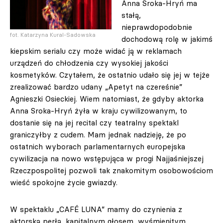
Anna Sroka-Hryń ma
stałą,
nieprawdopodobnie
fot. Katarzyna Kural-Sadowska
dochodową rolę w jakimś
kiepskim serialu czy może widać ją w reklamach
urządzeń do chłodzenia czy wysokiej jakości
kosmetyków. Czytałem, że ostatnio udało się jej w tejże
zrealizować bardzo udany „Apetyt na czereśnie”
Agnieszki Osieckiej. Wiem natomiast, że gdyby aktorka
Anna Sroka-Hryń żyła w kraju cywilizowanym, to
dostanie się na jej recital czy teatralny spektakl
graniczyłby z cudem. Mam jednak nadzieję, że po
ostatnich wyborach parlamentarnych europejska
cywilizacja na nowo wstępująca w progi Najjaśniejszej
Rzeczpospolitej pozwoli tak znakomitym osobowościom
wieść spokojne życie gwiazdy.
W spektaklu „CAFÉ LUNA” mamy do czynienia z
aktorską perłą, kapitalnym głosem, wyśmienitym