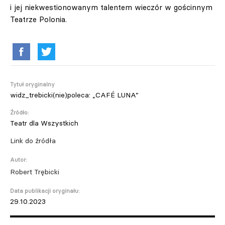
i jej niekwestionowanym talentem wieczór w gościnnym
Teatrze Polonia.
Tytuł oryginalny
widz_trebicki(nie)poleca: „CAFÉ LUNA”
Źródło:
Teatr dla Wszystkich
Link do źródła
Autor:
Robert Trębicki
Data publikacji oryginału:
29.10.2023