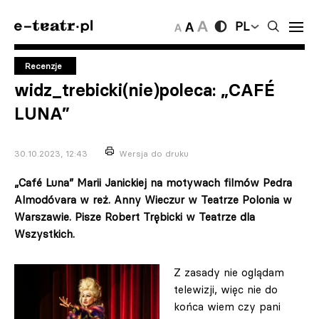
PL
Recenzje
widz_trebicki(nie)poleca: „CAFÉ
LUNA”
30.10.2023, 12:43
Wersja do druku
„Café Luna” Marii Janickiej na motywach filmów Pedra
Almodóvara w reż. Anny Wieczur w Teatrze Polonia w
Warszawie. Pisze Robert Trębicki w Teatrze dla
Wszystkich.
Z zasady nie oglądam
telewizji, więc nie do
końca wiem czy pani