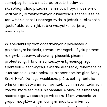
zajmujący temat, a może po prostu trudny do
akceptacji, choć przecież istniejący. I być może wielu
widzów było zaskoczonych otwartością scenariusza na
ten właśnie aspekt naszego życia, a jednak publiczność
„jadła” aktorce z ręki, robiła wszystko, co jej się
wymarzyło.
W spektaklu oprócz dodatkowych opowiastek o
przeciętnym istnieniu, trwaniu w tragedii i życiu pełnym
rozrywki, zabawy, słyszymy piosenki, pieśni i
protestsongi. I to one są rzeczywistą esencją tego
spektaklu – zachwycają świetne aranżacje, fenomenalne
interpretacje, które pokazują niepowtarzalny głos Anny
Sroki-Hryń. Do tego wachlarze, pióra, cekiny, butelka
whisky i mnóstwo innych potrzebnych i niepotrzebnych
rzeczy, które też mają niebanalny wpływ na atmosferę i
nastrój tego wspaniałego wieczoru. Mam wrażenie, że
grupa muzyków z tym samym zaciekawieniem co