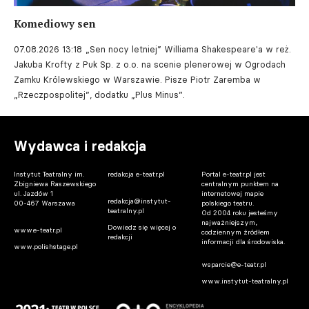
Komediowy sen
07.08.2026 13:18
„Sen nocy letniej” Williama Shakespeare'a w reż.
Jakuba Krofty z Puk Sp. z o.o. na scenie plenerowej w Ogrodach
Zamku Królewskiego w Warszawie. Pisze Piotr Zaremba w
„Rzeczpospolitej”, dodatku „Plus Minus”.
Wydawca i redakcja
Instytut Teatralny im.
redakcja e-teatr.pl
Portal e-teatr.pl jest
Zbigniewa Raszewskiego
centralnym punktem na
ul. Jazdów 1
internetowej mapie
redakcja@instytut-
00-467 Warszawa
polskiego teatru.
teatralny.pl
Od 2004 roku jesteśmy
najważniejszym,
Dowiedz się więcej o
www.e-teatr.pl
codziennym źródłem
redakcji
informacji dla środowiska.
www.polishstage.pl
wsparcie@e-teatr.pl
www.instytut-teatralny.pl