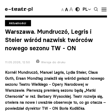
PL
Aktualności
Warszawa. Mundruczó, Legris i
Steier wśród nazwisk twórców
nowego sezonu TW - ON
11.05.2026, 12:50
Wersja do druku
Kornél Mundruczó, Manuel Legris, Lydia Steier, Claus
Guth, Ersan Mondtag znaleźli się wśród gwiazd nowego
sezonu Teatru Wielkiego - Opery Narodowej w
Warszawie. Pierwszą premierą sezonu będą „Matki
Chersonia” w reż. Barbary Wysockiej. Teatr rozwija się,
otwiera na nowe i uważnie obserwuje to, co go otacza –
powiedział dyrektor TW - ON Boris Kudlička.