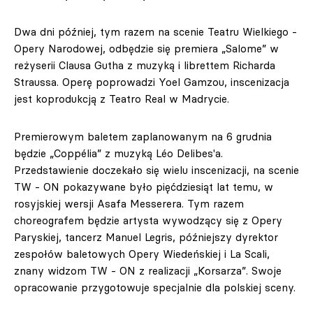
Dwa dni później, tym razem na scenie Teatru Wielkiego -
Opery Narodowej, odbędzie się premiera „Salome” w
reżyserii Clausa Gutha z muzyką i librettem Richarda
Straussa. Operę poprowadzi Yoel Gamzou, inscenizacja
jest koprodukcją z Teatro Real w Madrycie.
Premierowym baletem zaplanowanym na 6 grudnia
będzie „Coppélia” z muzyką Léo Delibes'a.
Przedstawienie doczekało się wielu inscenizacji, na scenie
TW - ON pokazywane było pięćdziesiąt lat temu, w
rosyjskiej wersji Asafa Messerera. Tym razem
choreografem będzie artysta wywodzący się z Opery
Paryskiej, tancerz Manuel Legris, późniejszy dyrektor
zespołów baletowych Opery Wiedeńskiej i La Scali,
znany widzom TW - ON z realizacji „Korsarza”. Swoje
opracowanie przygotowuje specjalnie dla polskiej sceny.