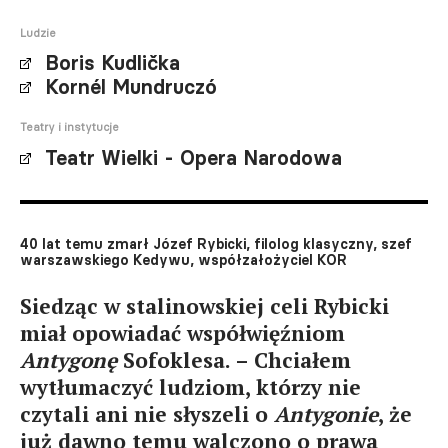
Ludzie
Boris Kudlička
Kornél Mundruczó
Teatry i instytucje
Teatr Wielki - Opera Narodowa
40 lat temu zmarł Józef Rybicki, filolog klasyczny, szef
warszawskiego Kedywu, współzałożyciel KOR
Siedząc w stalinowskiej celi Rybicki
miał opowiadać współwięźniom
Antygonę
Sofoklesa. – Chciałem
wytłumaczyć ludziom, którzy nie
czytali ani nie słyszeli o
Antygonie
, że
już dawno temu walczono o prawa