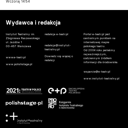
Wczoraj 14:54
Wydawca i redakcja
Instytut Teatralny im.
redakcja e-teatr.pl
Portal e-teatr.pl jest
Zbigniewa Raszewskiego
centralnym punktem na
ul. Jazdów 1
internetowej mapie
redakcja@instytut-
00-467 Warszawa
polskiego teatru.
teatralny.pl
Od 2004 roku jesteśmy
najważniejszym,
Dowiedz się więcej o
www.e-teatr.pl
codziennym źródłem
redakcji
informacji dla środowiska.
www.polishstage.pl
wsparcie@e-teatr.pl
www.instytut-teatralny.pl