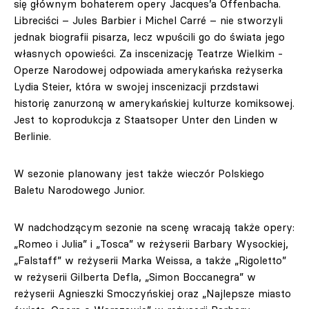
się głównym bohaterem opery Jacques’a Offenbacha.
Libreciści – Jules Barbier i Michel Carré – nie stworzyli
jednak biografii pisarza, lecz wpuścili go do świata jego
własnych opowieści. Za inscenizację Teatrze Wielkim -
Operze Narodowej odpowiada amerykańska reżyserka
Lydia Steier, która w swojej inscenizacji przdstawi
historię zanurzoną w amerykańskiej kulturze komiksowej.
Jest to koprodukcja z Staatsoper Unter den Linden w
Berlinie.
W sezonie planowany jest także wieczór Polskiego
Baletu Narodowego Junior.
W nadchodzącym sezonie na scenę wracają także opery:
„Romeo i Julia” i „Tosca” w reżyserii Barbary Wysockiej,
„Falstaff” w reżyserii Marka Weissa, a także „Rigoletto”
w reżyserii Gilberta Defla, „Simon Boccanegra” w
reżyserii Agnieszki Smoczyńskiej oraz „Najlepsze miasto