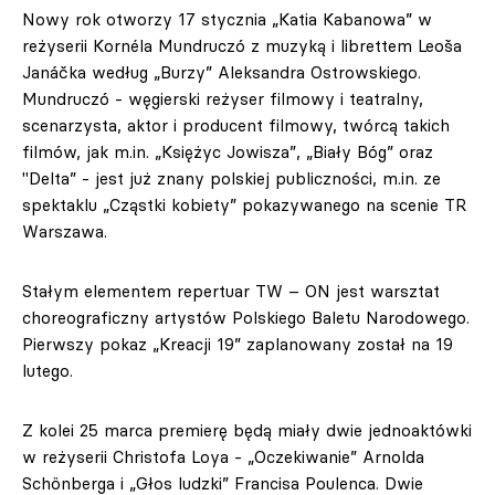
Nowy rok otworzy 17 stycznia „Katia Kabanowa” w
reżyserii Kornéla Mundruczó z muzyką i librettem Leoša
Janáčka według „Burzy” Aleksandra Ostrowskiego.
Mundruczó - węgierski reżyser filmowy i teatralny,
scenarzysta, aktor i producent filmowy, twórcą takich
filmów, jak m.in. „Księżyc Jowisza”, „Biały Bóg” oraz
"Delta” - jest już znany polskiej publiczności, m.in. ze
spektaklu „Cząstki kobiety” pokazywanego na scenie TR
Warszawa.
Stałym elementem repertuar TW – ON jest warsztat
choreograficzny artystów Polskiego Baletu Narodowego.
Pierwszy pokaz „Kreacji 19” zaplanowany został na 19
lutego.
Z kolei 25 marca premierę będą miały dwie jednoaktówki
w reżyserii Christofa Loya - „Oczekiwanie” Arnolda
Schönberga i „Głos ludzki” Francisa Poulenca. Dwie