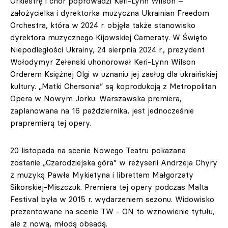
Orkiestrę i chór poprowadzi Keri-Lynn Wilson –
założycielka i dyrektorka muzyczna Ukrainian Freedom
Orchestra, która w 2024 r. objęła także stanowisko
dyrektora muzycznego Kijowskiej Cameraty. W Święto
Niepodległości Ukrainy, 24 sierpnia 2024 r., prezydent
Wołodymyr Zełenski uhonorował Keri-Lynn Wilson
Orderem Księżnej Olgi w uznaniu jej zasług dla ukraińskiej
kultury. „Matki Chersonia” są koprodukcją z Metropolitan
Opera w Nowym Jorku. Warszawska premiera,
zaplanowana na 16 października, jest jednocześnie
prapremierą tej opery.
20 listopada na scenie Nowego Teatru pokazana
zostanie „Czarodziejska góra” w reżyserii Andrzeja Chyry
z muzyką Pawła Mykietyna i librettem Małgorzaty
Sikorskiej-Miszczuk. Premiera tej opery podczas Malta
Festival była w 2015 r. wydarzeniem sezonu. Widowisko
prezentowane na scenie TW - ON to wznowienie tytułu,
ale z nową, młodą obsadą.