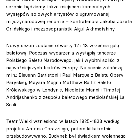
sezonie będziemy także miejscem kameralnych
występów solowych artystów o ugruntowanej
międzynarodowej renomie – kontratenora Jakuba Józefa
Orlińskiego i mezzosopranistki Aigul Akhmetshiny.
Nowy sezon zostanie otwarty 12 i 13 września galą
baletową. Podczas wydarzenia wystąpią tancerze
Polskiego Baletu Narodowego, jak i wybitni soliści z
najważniejszych teatrów Europy. Na scenie zatańczą
m.in.: Bleuenn Battistoni i Paul Marque z Baletu Opery
Paryskiej, Mayara Magri i Matthew Ball z Baletu
Królewskiego w Londynie, Nicoletta Manni i Timofej
Andrijashenko z zespołu baletowego mediolańskiej La
Scali.
Teatr Wielki wzniesiono w latach 1825-1833 według
projektu Antonia Corazziego, potem kilkakrotnie
przebudowywano. Budynek był świadkiem wojennego