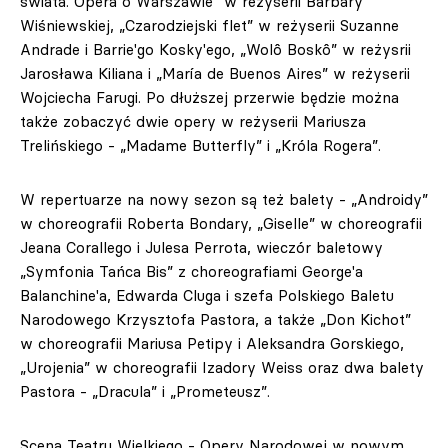
świata. Opera o Warszawie” w reżyserii Barbary
Wiśniewskiej, „Czarodziejski flet” w reżyserii Suzanne
Andrade i Barrie'go Kosky'ego, „Wolô Boskô” w reżysrii
Jarosława Kiliana i „María de Buenos Aires” w reżyserii
Wojciecha Farugi. Po dłuższej przerwie będzie można
także zobaczyć dwie opery w reżyserii Mariusza
Trelińskiego - „Madame Butterfly” i „Króla Rogera”.
W repertuarze na nowy sezon są też balety - „Androidy”
w choreografii Roberta Bondary, „Giselle” w choreografii
Jeana Corallego i Julesa Perrota, wieczór baletowy
„Symfonia Tańca Bis” z choreografiami George'a
Balanchine'a, Edwarda Cluga i szefa Polskiego Baletu
Narodowego Krzysztofa Pastora, a także „Don Kichot”
w choreografii Mariusa Petipy i Aleksandra Gorskiego,
„Urojenia” w choreografii Izadory Weiss oraz dwa balety
Pastora - „Dracula” i „Prometeusz”.
Scena Teatru Wielkiego - Opery Narodowej w nowym