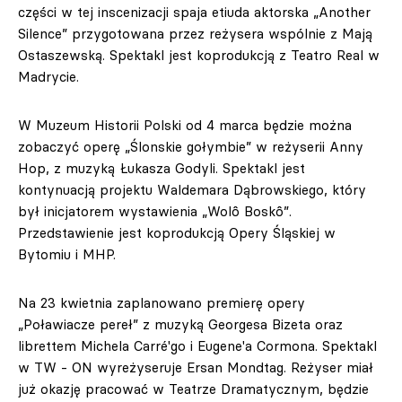
części w tej inscenizacji spaja etiuda aktorska „Another
Silence” przygotowana przez reżysera wspólnie z Mają
Ostaszewską. Spektakl jest koprodukcją z Teatro Real w
Madrycie.
W Muzeum Historii Polski od 4 marca będzie można
zobaczyć operę „Ślonskie gołymbie” w reżyserii Anny
Hop, z muzyką Łukasza Godyli. Spektakl jest
kontynuacją projektu Waldemara Dąbrowskiego, który
był inicjatorem wystawienia „Wolô Boskô”.
Przedstawienie jest koprodukcją Opery Śląskiej w
Bytomiu i MHP.
Na 23 kwietnia zaplanowano premierę opery
„Poławiacze pereł” z muzyką Georgesa Bizeta oraz
librettem Michela Carré'go i Eugene'a Cormona. Spektakl
w TW - ON wyreżyseruje Ersan Mondtag. Reżyser miał
już okazję pracować w Teatrze Dramatycznym, będzie