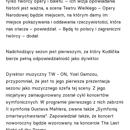
tylko twórcy opery i baletu. – Ich wizja opowiadania
historii jest ważna, a scena Teatru Wielkiego – Opery
Narodowej będzie miejscem, na którym damy im
miejsce pokazywania i oddawania rzeczywistości, która
nas otacza – powiedział. – Będą to polscy i zagraniczni
twórcy – dodał.
Nadchodzący sezon jest pierwszym, za który Kudlička
bierze pełną odpowiedzialność jako dyrektor.
Dyrektor muzyczny TW - ON, Yoel Gamzou,
przypomniał, że jest to jego pierwsza prezentacja
sezonu jako muzycznego szefa tej sceny. Z jego
inicjatywy zainaugurowany został cykl koncertów
symfonicznych. W programie pierwszego z nich zabrzmi
II symfonia Gustava Mahlera, zwana także „Symfonią
zmartwychwstania”. Zapowiedział także, że koncert
noworoczny będzie wzorowany na koncercie The Last
Night of the Proms.