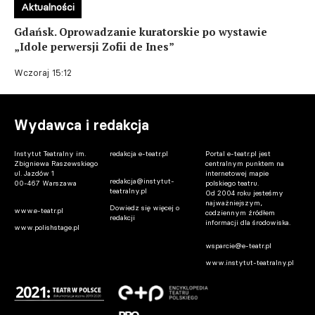
Aktualności
Gdańsk. Oprowadzanie kuratorskie po wystawie
„Idole perwersji Zofii de Ines”
Wczoraj 15:12
Wydawca i redakcja
Instytut Teatralny im.
redakcja e-teatr.pl
Portal e-teatr.pl jest
Zbigniewa Raszewskiego
centralnym punktem na
ul. Jazdów 1
internetowej mapie
redakcja@instytut-
00-467 Warszawa
polskiego teatru.
teatralny.pl
Od 2004 roku jesteśmy
najważniejszym,
Dowiedz się więcej o
www.e-teatr.pl
codziennym źródłem
redakcji
informacji dla środowiska.
www.polishstage.pl
wsparcie@e-teatr.pl
www.instytut-teatralny.pl