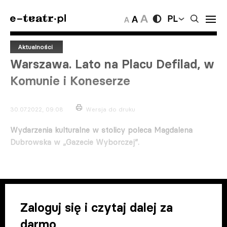
PL
Aktualności
Warszawa. Lato na Placu Defilad, w
Komunie i Koneserze
30.07.2022, 09:08
Wersja do druku
Wydarzenia kulturalne w stolicy poleca Magdalena
Dubrowska w „Gazecie Wyborczej”.
Zaloguj się i czytaj dalej za
darmo