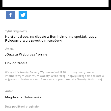
Tytuł oryginalny
Na silent disco, na śledzie z Bornholmu, na spektakl Lupy.
Polecamy warszawskie miejscówki
Źródło:
„Gazeta Wyborcza” online
Link do źródła
Wszystkie teksty Gazety Wyborczej od 1998 roku są dostępne w
internetowym Archiwum Gazety Wyborczej - największej bazie tekstów
w języku polskim w sieci. Skorzystaj z prenumeraty Gazety Wyborczej.
Autor:
Magdalena Dubrowska
Data publikacji oryginału: