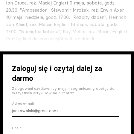
Ion Druce, reż. Maciej Englert 9 maja, sobota, godz.
20.30, "Ambasador", Sławomir Mrożek, reż. Erwin Axer
10 maja, niedziela, godz. 17.00, "Rozbity dzban", Heinrich
von Kleist, reż. Maciej Englert 16 maja, sobota, godz.
17.00, "Namiętna kobieta", Kay Mellor, reż. Maciej Englert
Poniżej linki do poszczególnych spektakli.
Zaloguj się i czytaj dalej za
darmo
Zalogowani użytkownicy mają nieograniczony dostęp do
wszystkich artykułów na e-teatrze.
Adres e-mail
Haslo