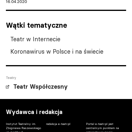
16.04.2020
Wątki tematyczne
Teatr w Internecie
Koronawirus w Polsce i na świecie
Teatry
Teatr Współczesny
Wydawca i redakcja
Instytut Teatralny im.
redakcja e-teatr.pl
Portal e-teatr.pl jest
Zbigniewa Raszewskiego
centralnym punktem na