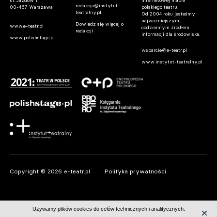
ul. Jazdów 1
internetowej mapie
redakcja@instytut-
00-467 Warszawa
polskiego teatru.
teatralny.pl
Od 2004 roku jesteśmy
najważniejszym,
Dowiedz się więcej o
www.e-teatr.pl
codziennym źródłem
redakcji
informacji dla środowiska.
www.polishstage.pl
wsparcie@e-teatr.pl
www.instytut-teatralny.pl
Copyright © 2026 e-teatr.pl
Polityka prywatności
Używamy plików cookies do celów technicznych i analitycznych.