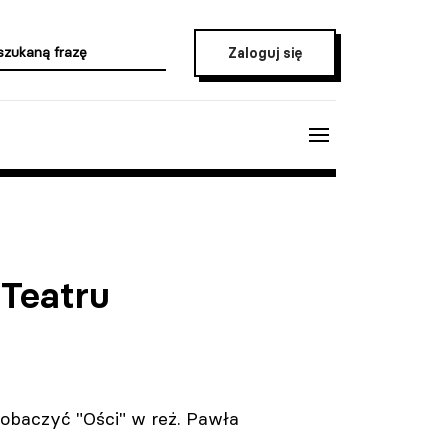
Zaloguj się
 Teatru
zobaczyć "Ości" w reż. Pawła