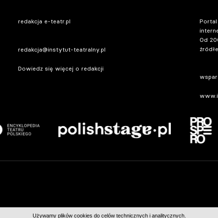
redakcja e-teatr.pl
Portal
intern
Od 20
źródłe
redakcja@instytut-teatralny.pl
Dowiedz się więcej o redakcji
wsparc
www.in
Używamy plików cookies do celów technicznych i analitycznych.