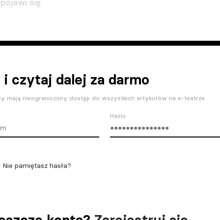
pojawi się
 i czytaj dalej za darmo
y mają nieograniczony dostęp do wszystkich artykułów na e-teatrze.
Haslo
Nie pamiętasz hasła?