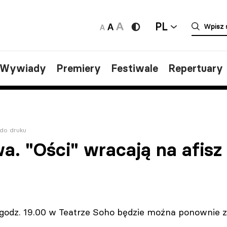
PL
/Wywiady
Premiery
Festiwale
Repertuary
do druku
. "Ości" wracają na afisz
o godz. 19.00 w Teatrze Soho będzie można ponownie 