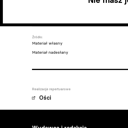
Nie masz 
Źródło:
Materiał własny
Materiał nadesłany
Realizacje repertuarowe
Ości