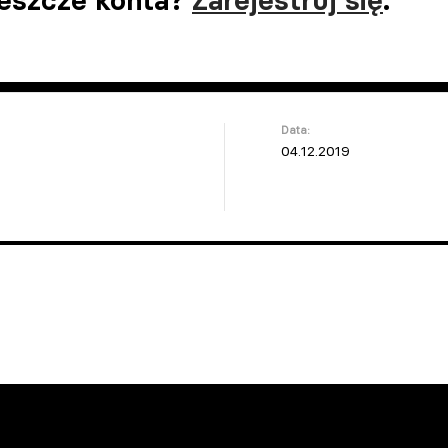
jeszcze konta?
Zarejestruj się
.
Data:
04.12.2019