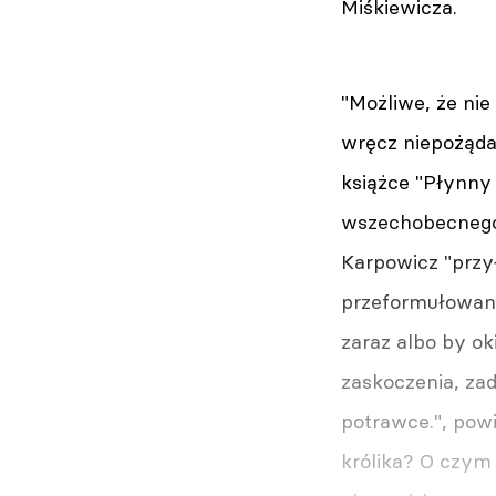
Miśkiewicza.
"Możliwe, że ni
wręcz niepożąda
książce "Płynny 
wszechobecnego l
Karpowicz "przy
przeformułowani
zaraz albo by ok
zaskoczenia, zad
potrawce.", powi
królika? O czym 