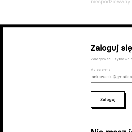
niespodziewany 
Zaloguj się
Zalogowani użytkownic
Adres e-mail
Zaloguj