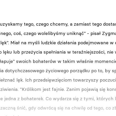
e uzyskamy tego, czego chcemy, a zamiast tego dosta
nego, coś, czego wolelibyśmy uniknąć" - pisał Zyg
lęk". Miał na myśli ludzkie działania podejmowane w 
ęku lub przeżycia spełniania w teraźniejszości, nie 
łapuje" swoich bohaterów w takim właśnie momencie: 
a dotychczasowego życiowego porządku po to, by spr
iełznać lęk. Ich przedsięwzięciom towarzyszy poczucie
ziwienia. "Królikom jest fajnie. Zanim pojawią się ko
e jedna z bohaterek. Co wydarza się z tymi, których 
zaczną śnić, gdy odwrócą się na chwilę od tego, co z