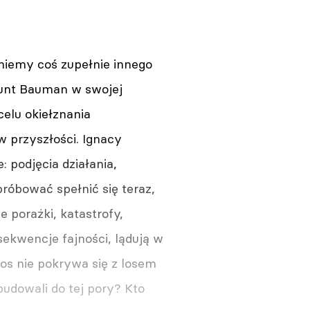
niemy coś zupełnie innego
munt Bauman w swojej
celu okiełznania
w przyszłości. Ignacy
podjęcia działania,
óbować spełnić się teraz,
 porażki, katastrofy,
nsekwencje fajności, lądują w
los nie pokrywa się z losem
budowali do tej pory? Kto