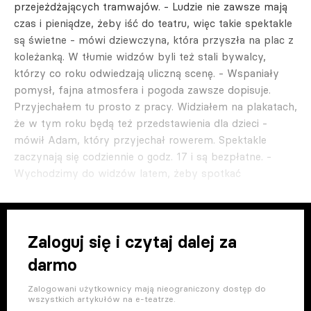
przejeżdżających tramwajów. - Ludzie nie zawsze mają
czas i pieniądze, żeby iść do teatru, więc takie spektakle
są świetne - mówi dziewczyna, która przyszła na plac z
koleżanką. W tłumie widzów byli też stali bywalcy,
którzy co roku odwiedzają uliczną scenę. - Wspaniały
pomysł, fajna atmosfera i pogoda zawsze dopisuje.
Przyjechałem tu prosto z pracy. Widziałem na plakatach,
że w tym roku będą też przedstawienia dla dzieci -
mówił Adam, który przyjechał rowerem. Spektakle
zaczynają się codziennie o godz. 17 i są bezpłatne. -
Wychodzimy do widzów latem, żeby spotkać
Zaloguj się i czytaj dalej za
darmo
Zalogowani użytkownicy mają nieograniczony dostęp do
wszystkich artykułów na e-teatrze.