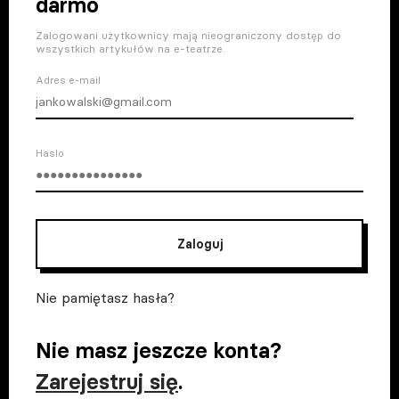
darmo
Zalogowani użytkownicy mają nieograniczony dostęp do
wszystkich artykułów na e-teatrze.
Adres e-mail
Haslo
Zaloguj
Nie pamiętasz hasła?
Nie masz jeszcze konta?
Zarejestruj się
.