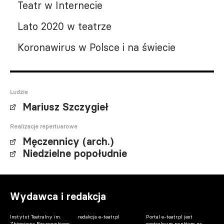
Teatr w Internecie
Lato 2020 w teatrze
Koronawirus w Polsce i na świecie
Ludzie
Mariusz Szczygieł
Realizacje repertuarowe
Męczennicy (arch.)
Niedzielne popołudnie
Wydawca i redakcja
Instytut Teatralny im.
redakcja e-teatr.pl
Portal e-teatr.pl jest
Zbigniewa Raszewskiego
centralnym punktem na