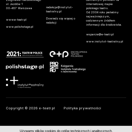
ul. Jazdów 1
internetowej mapie
redakcja@instytut-
00-467 Warszawa
polskiego teatru.
teatralny.pl
Od 2004 roku jesteśmy
najważniejszym,
Dowiedz się więcej o
www.e-teatr.pl
codziennym źródłem
redakcji
informacji dla środowiska.
www.polishstage.pl
wsparcie@e-teatr.pl
www.instytut-teatralny.pl
Copyright © 2026 e-teatr.pl
Polityka prywatności
Używamy plików cookies do celów technicznych i analitycznych.