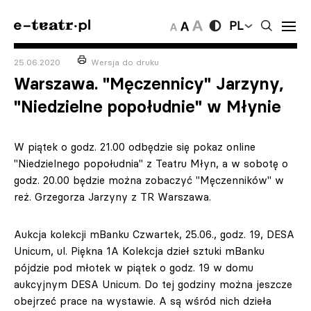
PL
25.06.2020
Wersja do druku
Warszawa. "Męczennicy" Jarzyny,
"Niedzielne popołudnie" w Młynie
W piątek o godz. 21.00 odbędzie się pokaz online
"Niedzielnego popołudnia" z Teatru Młyn, a w sobotę o
godz. 20.00 będzie można zobaczyć "Męczenników" w
reż. Grzegorza Jarzyny z TR Warszawa.
Aukcja kolekcji mBanku Czwartek, 25.06., godz. 19, DESA
Unicum, ul. Piękna 1A Kolekcja dzieł sztuki mBanku
pójdzie pod młotek w piątek o godz. 19 w domu
aukcyjnym DESA Unicum. Do tej godziny można jeszcze
obejrzeć prace na wystawie. A są wśród nich dzieła