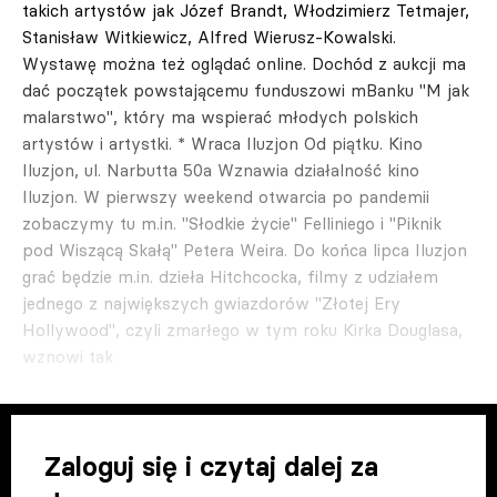
takich artystów jak Józef Brandt, Włodzimierz Tetmajer,
Stanisław Witkiewicz, Alfred Wierusz-Kowalski.
Wystawę można też oglądać online. Dochód z aukcji ma
dać początek powstającemu funduszowi mBanku "M jak
malarstwo", który ma wspierać młodych polskich
artystów i artystki. * Wraca Iluzjon Od piątku. Kino
Iluzjon, ul. Narbutta 50a Wznawia działalność kino
Iluzjon. W pierwszy weekend otwarcia po pandemii
zobaczymy tu m.in. "Słodkie życie" Felliniego i "Piknik
pod Wiszącą Skałą" Petera Weira. Do końca lipca Iluzjon
grać będzie m.in. dzieła Hitchcocka, filmy z udziałem
jednego z największych gwiazdorów "Złotej Ery
Hollywood", czyli zmarłego w tym roku Kirka Douglasa,
wznowi tak
Zaloguj się i czytaj dalej za