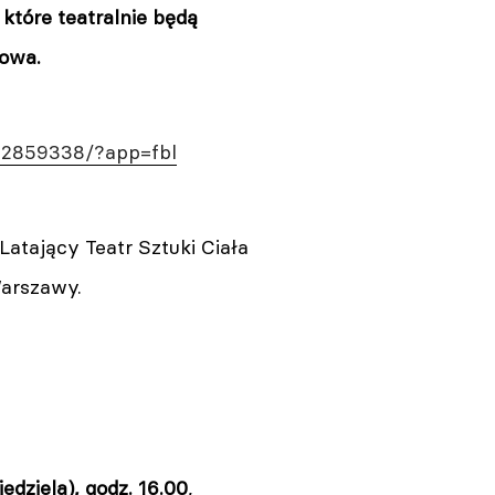
które teatralnie będą
nowa.
62859338/?app=fbl
atający Teatr Sztuki Ciała
 Warszawy.
edziela), godz. 16.00
,