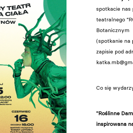
spotkacie nas
teatralnego 
Botanicznym P
(spotkanie na 
zapisie pod a
katka.mb@gma
Co się wydar
"Roślinne Dam
inspirowana n