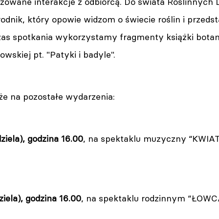
zowane interakcje z odbiorcą. Do świata Roślinnych
rodnik, który opowie widzom o świecie roślin i przed
zas spotkania wykorzystamy fragmenty książki botani
owskiej pt. "Patyki i badyle".
e na pozostałe wydarzenia:
ziela), godzina 16.00
, na spektaklu muzyczny “KWIA
ziela), godzina 16.00
, na spektaklu rodzinnym “ŁO