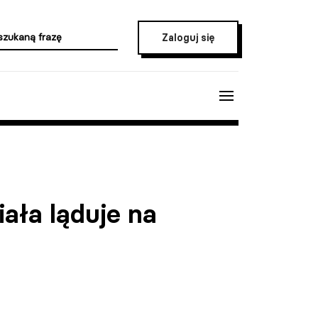
Zaloguj się
ała ląduje na