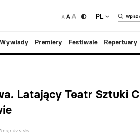
PL
/Wywiady
Premiery
Festiwale
Repertuary
. Latający Teatr Sztuki Ci
ie
Wersja do druku