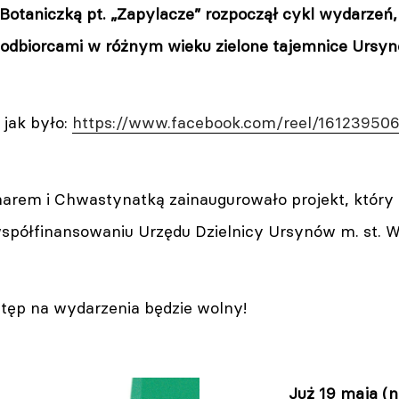
Botaniczką pt. „Zapylacze” rozpoczął cykl wydarzeń, 
odbiorcami w różnym wieku zielone tajemnice Ursy
 jak było:
https://www.facebook.com/reel/16123950
arem i Chwastynatką zainaugurowało projekt, który L
i współfinansowaniu Urzędu Dzielnicy Ursynów m. st.
tęp na wydarzenia będzie wolny!
Już 19 maja (ni