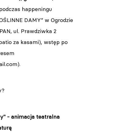
 podczas happeningu
“ROŚLINNE DAMY” w Ogrodzie
AN, ul. Prawdziwka 2
patio za kasami), wstęp po
dresem
il.com
).
zy?
y" - animacja teatralna
aturą