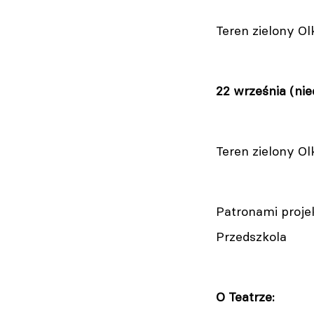
Teren zielony O
22 września (nie
Teren zielony O
Patronami projek
Przedszkola
O Teatrze: