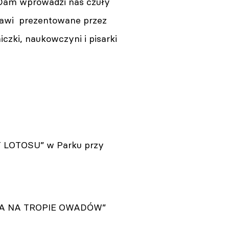
 Dam wprowadzi nas czuły
stawi prezentowane przez
czki, naukowczyni i pisarki
T LOTOSU” w Parku przy
WCA NA TROPIE OWADÓW”