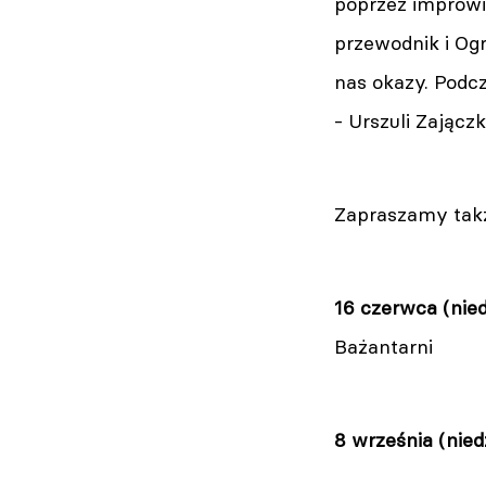
poprzez improwi
przewodnik i Og
nas okazy. Podc
- Urszuli Zajączk
Zapraszamy takż
16 czerwca (nied
Bażantarni
8 września (nied