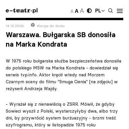
PL
14.10.2008
Wersja do druku
Warszawa. Bułgarska SB donosiła
na Marka Kondrata
W 1975 roku bułgarska służba bezpieczeństwa donosiła
do polskiego MSW na Marka Kondrata - dowiedział się
serwis tvp.info. Aktor kręcił wtedy nad Morzem
Czarnym sceny do filmu "Smuga Cienia" [na zdjęciu] w
reżyserii Andrzeja Wajdy.
- Wyrażał się z nienawiścią o ZSRR. Mówił, że gdyby
Sowieci wyszli z Polski, wystarczyłyby dwa, albo trzy
dni, by przywrócić system burżuazyjny - brzmi treść
szyfrogramu, który w listopadzie 1975 roku