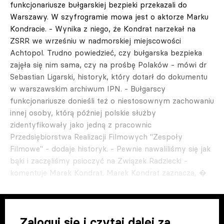
funkcjonariusze bułgarskiej bezpieki przekazali do
Warszawy. W szyfrogramie mowa jest o aktorze Marku
Kondracie. - Wynika z niego, że Kondrat narzekał na
ZSRR we wrześniu w nadmorskiej miejscowości
Achtopol. Trudno powiedzieć, czy bułgarska bezpieka
zajęła się nim sama, czy na prośbę Polaków - mówi dr
Sebastian Ligarski, historyk, który dotarł do dokumentu
w warszawskim archiwum IPN. - Bułgarscy
funkcjonariusze donieśli też o niestosownym zachowaniu
innej osoby, którą później polskie służby
zidentyfikowały jako jedną z pracownic
Przedsiębiorstwa Realizacji Filmowych "Zespoły
Filmowe" - dodaje historyk. - Pewnie nawaliliśmy się jak
bąki i zaczęliśmy psioczyć na Związek Radziecki -
komentuje Marek Kondrat. Marek Kondrat zaznacza, �
Zaloguj się i czytaj dalej za