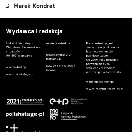
Marek Kondrat
Wydawca i redakcja
Instytut Teatralny im.
redakcja e-teatr.pl
Portal e-teatr.pl jest
Zbigniewa Raszewskiego
centralnym punktem na
ul. Jazdów 1
internetowej mapie
redakcja@instytut-
00-467 Warszawa
polskiego teatru.
teatralny.pl
Od 2004 roku jesteśmy
najważniejszym,
Dowiedz się więcej o
www.e-teatr.pl
codziennym źródłem
redakcji
informacji dla środowiska.
www.polishstage.pl
wsparcie@e-teatr.pl
www.instytut-teatralny.pl