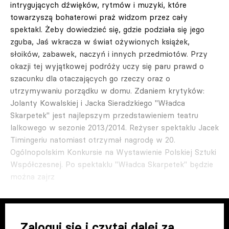
intrygujących dźwięków, rytmów i muzyki, które
towarzyszą bohaterowi praż widzom przez cały
spektakl. Żeby dowiedzieć się, gdzie podziała się jego
zguba, Jaś wkracza w świat ożywionych książek,
słoików, zabawek, naczyń i innych przedmiotów. Przy
okazji tej wyjątkowej podróży uczy się paru prawd o
szacunku dla otaczających go rzeczy oraz o
utrzymywaniu porządku w domu. Zdaniem krytyków:
Jolanty Kowalskiej i Jacka Sieradzkiego "Władca
Skarpetek" jest najlepszym przedstawieniem teatru
lalkowego w sezonie 2013/2014. Reżyser spektaklu Jacek
Timingeriu natomiast otrzymał nagrodę w 20.
Ogólnopolskim Konkursie na Wystawienie Polskiej Sztuki
Współczesnej. Po spektaklu "Władca Skarpetek" będzie
można zajrz
Zaloguj się i czytaj dalej za