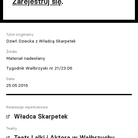
Zarejestruj się
.
Tytuł oryginalny
Dzień Dziecka z Władcą Skarpetek
Źródło:
Materiał nadesłany
Tygodnik Wałbrzyski nr 21/23.06
Data:
25.05.2016
Realizacje repertuarowe
Władca Skarpetek
Teatry
Teatr Lalki i Aktora w Wałbrzychu