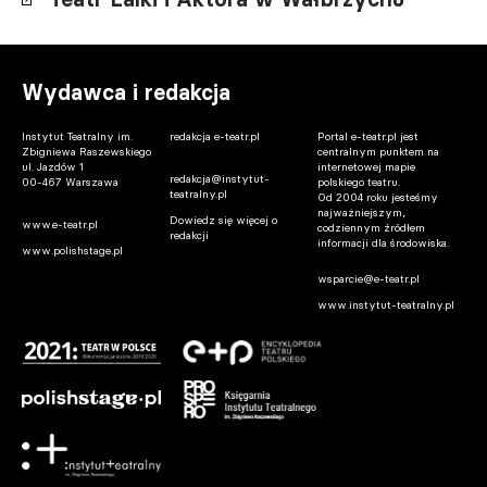
Wydawca i redakcja
Instytut Teatralny im.
redakcja e-teatr.pl
Portal e-teatr.pl jest
Zbigniewa Raszewskiego
centralnym punktem na
ul. Jazdów 1
internetowej mapie
redakcja@instytut-
00-467 Warszawa
polskiego teatru.
teatralny.pl
Od 2004 roku jesteśmy
najważniejszym,
Dowiedz się więcej o
www.e-teatr.pl
codziennym źródłem
redakcji
informacji dla środowiska.
www.polishstage.pl
wsparcie@e-teatr.pl
www.instytut-teatralny.pl