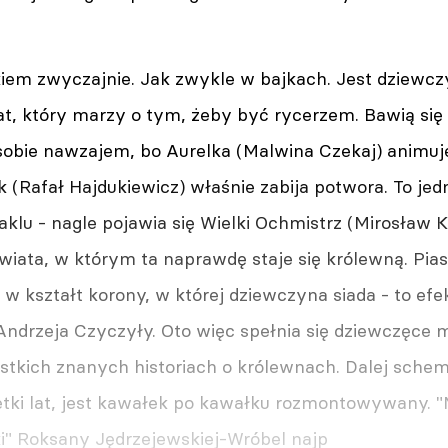
kiem zwyczajnie. Jak zwykle w bajkach. Jest dziewcz
rat, który marzy o tym, żeby być rycerzem. Bawią się
sobie nawzajem, bo Aurelka (Malwina Czekaj) anim
 (Rafał Hajdukiewicz) właśnie zabija potwora. To je
klu - nagle pojawia się Wielki Ochmistrz (Mirosław K
iata, w którym ta naprawdę staje się królewną. Pias
ię w kształt korony, w której dziewczyna siada - to 
Andrzeja Czyczyły. Oto więc spełnia się dziewczęce m
stkich znanych historiach o królewnach. Dalej schem
etki lat, jest kawałek po kawałku rozmontowywany. "
i" Roksany Jędrzejewskiej-Wróbel najp