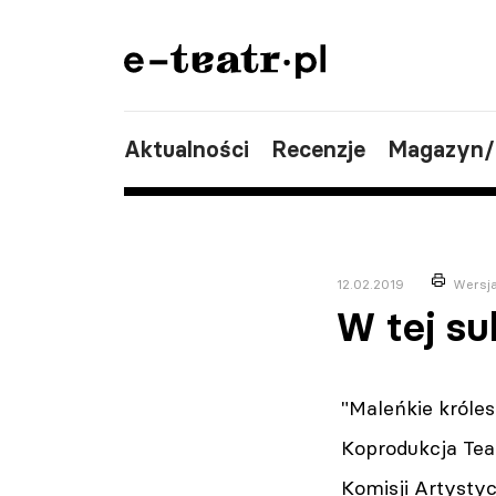
Aktualności
Recenzje
Magazyn
12.02.2019
Wersj
W tej su
"Maleńkie króle
Koprodukcja Teat
Komisji Artysty