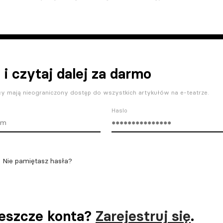
 i czytaj dalej za darmo
y mają nieograniczony dostęp do wszystkich artykułów na e-teatrze.
Haslo
Nie pamiętasz hasła?
jeszcze konta?
Zarejestruj się
.