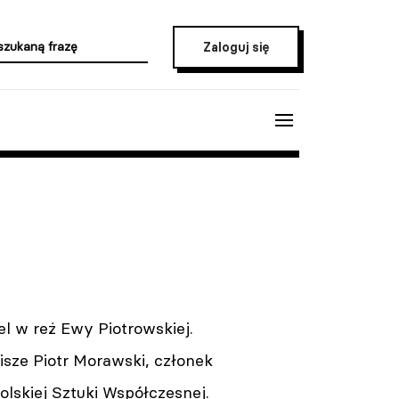
Zaloguj się
l w reż Ewy Piotrowskiej.
isze Piotr Morawski, członek
lskiej Sztuki Współczesnej.