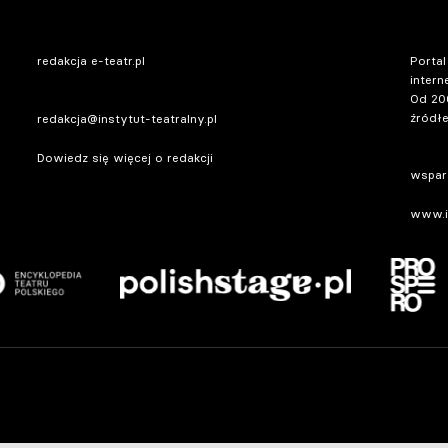
redakcja e-teatr.pl
Portal
intern
Od 20
źródłe
redakcja@instytut-teatralny.pl
Dowiedz się więcej o redakcji
wsparc
www.in