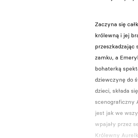
Zaczyna się cał
królewną i jej b
przeszkadzając 
zamku, a Emeryk
bohaterką spekta
dziewczynę do św
dzieci, składa s
scenograficzny 
jest jak we wszy
wpajały przez s
Królewny Aurelk