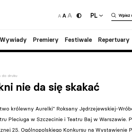
PL
/Wywiady
Premiery
Festiwale
Repertuary
a do druku
kni nie da się skakać
stwo królewny Aurelki" Roksany Jędrzejewskiej-Wróbe
ru Pleciuga w Szczecinie i Teatru Baj w Warszawie. P
cznej 25. Ogólnopolskiego Konkursu na Wystawienie Po