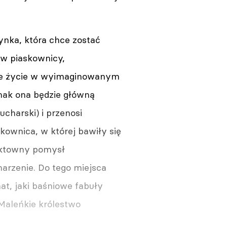
ynka, która chce zostać
 w piaskownicy,
uje życie w wyimaginowanym
dnak ona będzie główną
ucharski) i przenosi
kownica, w której bawiły się
efektowny pomysł
arzenie. Do tego miejsca
at, jaki baśniowe fabuły
Maleńkie królestwo