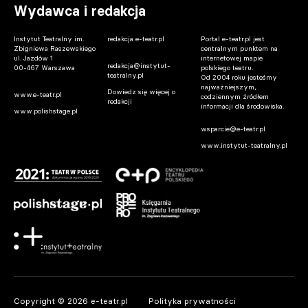
Wydawca i redakcja
Instytut Teatralny im.
redakcja e-teatr.pl
Portal e-teatr.pl jest
Zbigniewa Raszewskiego
centralnym punktem na
ul. Jazdów 1
internetowej mapie
redakcja@instytut-
00-467 Warszawa
polskiego teatru.
teatralny.pl
Od 2004 roku jesteśmy
najważniejszym,
Dowiedz się więcej o
www.e-teatr.pl
codziennym źródłem
redakcji
informacji dla środowiska.
www.polishstage.pl
wsparcie@e-teatr.pl
www.instytut-teatralny.pl
Copyright © 2026 e-teatr.pl
Polityka prywatności