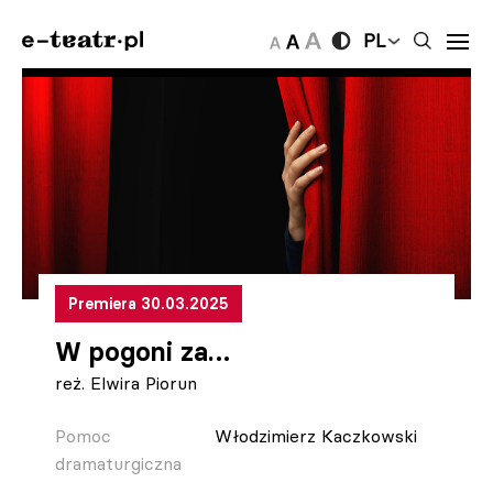
PL
Premiera 30.03.2025
W pogoni za…
reż. Elwira Piorun
Pomoc
Włodzimierz Kaczkowski
dramaturgiczna