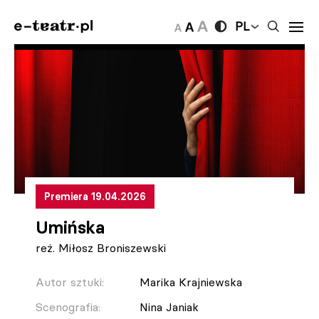
PL
Premiera 19.04.2026
Umińska
reż. Miłosz Broniszewski
Autor sztuki:
Marika Krajniewska
Scenografia:
Nina Janiak