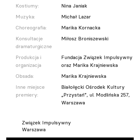
Kostiumy:
Nina Janiak
Muzyka:
Michał Lazar
Choreografia:
Marika Kornacka
Konsultacje
Miłosz Broniszewski
dramaturgiczne
Produkcja i
Fundacja Związek Impulsywny
organizacja
oraz Marika Krajniewska
Obsada:
Marika Krajniewska
Inne miejsce
Białołęcki Ośrodek Kultury
premiery:
„Przystań”, ul. Modlińska 257,
Warszawa
Związek Impulsywny
Warszawa