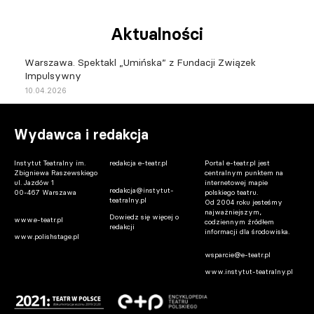
Aktualności
Warszawa. Spektakl „Umińska” z Fundacji Związek
Impulsywny
10.04.2026
Wydawca i redakcja
Instytut Teatralny im.
redakcja e-teatr.pl
Portal e-teatr.pl jest
Zbigniewa Raszewskiego
centralnym punktem na
ul. Jazdów 1
internetowej mapie
redakcja@instytut-
00-467 Warszawa
polskiego teatru.
teatralny.pl
Od 2004 roku jesteśmy
najważniejszym,
Dowiedz się więcej o
www.e-teatr.pl
codziennym źródłem
redakcji
informacji dla środowiska.
www.polishstage.pl
wsparcie@e-teatr.pl
www.instytut-teatralny.pl