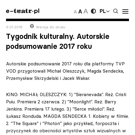
PL
9.01.2018
Wersja do druku
Tygodnik kulturalny. Autorskie
podsumowanie 2017 roku
Autorskie podsumowanie 2017 roku dla platformy TVP
VOD przygotowali Michał Oleszczyk, Magda Sendecka,
Przemysław Skrzydelski i Jacek Wakar.
KINO: MICHAŁ OLESZCZYK: 1) "Sieranevada". Reż. Cristi
Puiu. Premiera 2 czerwca. 2) "Moonlight". Reż. Barry
Jenkins. Premiera 17 lutego. 3) "Serce miłości". Reż.
Łukasz Ronduda. MAGDA SENDECKA 1. Kobiety w filmie.
2. "The Square" i "Photon" jako przykład, forpoczta i
przyczynek do obecności artystów sztuk wizualnych w