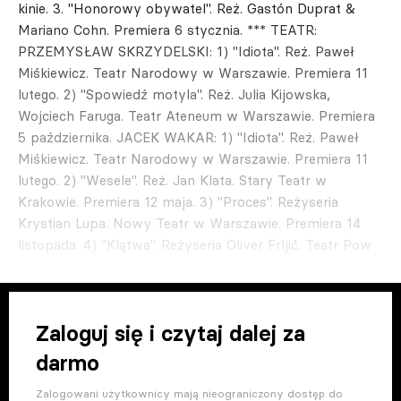
kinie. 3. "Honorowy obywatel". Reż. Gastón Duprat &
Mariano Cohn. Premiera 6 stycznia. *** TEATR:
PRZEMYSŁAW SKRZYDELSKI: 1) "Idiota". Reż. Paweł
Miśkiewicz. Teatr Narodowy w Warszawie. Premiera 11
lutego. 2) "Spowiedź motyla". Reż. Julia Kijowska,
Wojciech Faruga. Teatr Ateneum w Warszawie. Premiera
5 października. JACEK WAKAR: 1) "Idiota". Reż. Paweł
Miśkiewicz. Teatr Narodowy w Warszawie. Premiera 11
lutego. 2) "Wesele". Reż. Jan Klata. Stary Teatr w
Krakowie. Premiera 12 maja. 3) "Proces". Reżyseria
Krystian Lupa. Nowy Teatr w Warszawie. Premiera 14
listopada. 4) "Klątwa". Reżyseria Oliver Frljić. Teatr Pow
Zaloguj się i czytaj dalej za
darmo
Zalogowani użytkownicy mają nieograniczony dostęp do