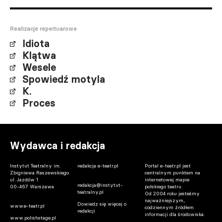
Realizacje repertuarowe
Idiota
Klątwa
Wesele
Spowiedź motyla
K.
Proces
Wydawca i redakcja
Instytut Teatralny im.
redakcja e-teatr.pl
Portal e-teatr.pl jest
Zbigniewa Raszewskiego
centralnym punktem na
ul. Jazdów 1
internetowej mapie
redakcja@instytut-
00-467 Warszawa
polskiego teatru.
teatralny.pl
Od 2004 roku jesteśmy
najważniejszym,
Dowiedz się więcej o
www.e-teatr.pl
codziennym źródłem
redakcji
informacji dla środowiska.
www.polishstage.pl