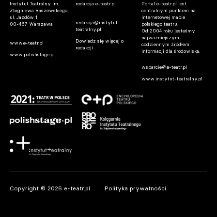
Instytut Teatralny im.
redakcja e-teatr.pl
Portal e-teatr.pl jest
Zbigniewa Raszewskiego
centralnym punktem na
ul. Jazdów 1
internetowej mapie
redakcja@instytut-
00-467 Warszawa
polskiego teatru.
teatralny.pl
Od 2004 roku jesteśmy
najważniejszym,
Dowiedz się więcej o
www.e-teatr.pl
codziennym źródłem
redakcji
informacji dla środowiska.
www.polishstage.pl
wsparcie@e-teatr.pl
www.instytut-teatralny.pl
Copyright © 2026 e-teatr.pl
Polityka prywatności