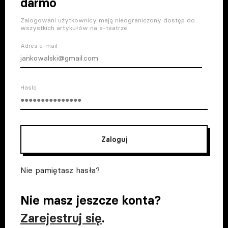
darmo
Zalogowani użytkownicy mają nieograniczony dostęp do
wszystkich artykułów na e-teatrze.
Adres e-mail
Haslo
Zaloguj
Nie pamiętasz hasła?
Nie masz jeszcze konta?
Zarejestruj się
.