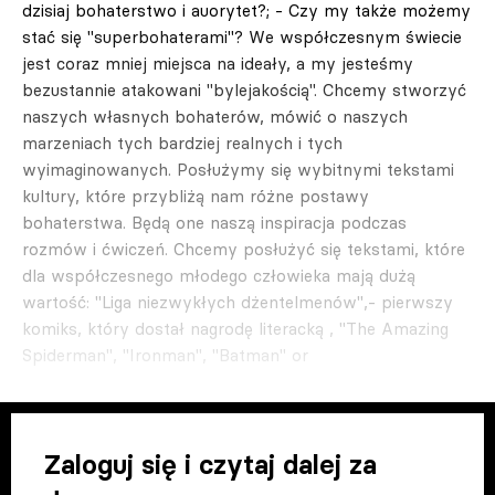
dzisiaj bohaterstwo i auorytet?; - Czy my także możemy
stać się "superbohaterami"? We współczesnym świecie
jest coraz mniej miejsca na ideały, a my jesteśmy
bezustannie atakowani "bylejakością". Chcemy stworzyć
naszych własnych bohaterów, mówić o naszych
marzeniach tych bardziej realnych i tych
wyimaginowanych. Posłużymy się wybitnymi tekstami
kultury, które przybliżą nam różne postawy
bohaterstwa. Będą one naszą inspiracja podczas
rozmów i ćwiczeń. Chcemy posłużyć się tekstami, które
dla współczesnego młodego człowieka mają dużą
wartość: "Liga niezwykłych dżentelmenów",- pierwszy
komiks, który dostał nagrodę literacką , "The Amazing
Spiderman", "Ironman", "Batman" or
Zaloguj się i czytaj dalej za