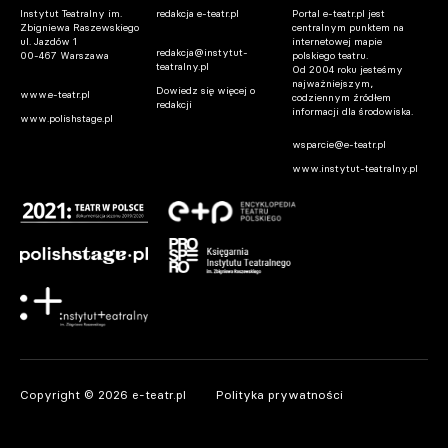
Instytut Teatralny im.
redakcja e-teatr.pl
Portal e-teatr.pl jest
Zbigniewa Raszewskiego
centralnym punktem na
ul. Jazdów 1
internetowej mapie
redakcja@instytut-
00-467 Warszawa
polskiego teatru.
teatralny.pl
Od 2004 roku jesteśmy
najważniejszym,
Dowiedz się więcej o
www.e-teatr.pl
codziennym źródłem
redakcji
informacji dla środowiska.
www.polishstage.pl
wsparcie@e-teatr.pl
www.instytut-teatralny.pl
Copyright © 2026 e-teatr.pl
Polityka prywatności