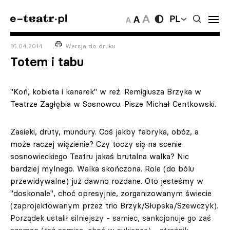
PL
16.04.2014
Wersja do druku
Totem i tabu
"Koń, kobieta i kanarek" w reż. Remigiusza Brzyka w
Teatrze Zagłębia w Sosnowcu. Pisze Michał Centkowski.
Zasieki, druty, mundury. Coś jakby fabryka, obóz, a
może raczej więzienie? Czy toczy się na scenie
sosnowieckiego Teatru jakaś brutalna walka? Nic
bardziej mylnego. Walka skończona. Role (do bólu
przewidywalne) już dawno rozdane. Oto jesteśmy w
"doskonale", choć opresyjnie, zorganizowanym świecie
(zaprojektowanym przez trio Brzyk/Słupska/Szewczyk).
Porządek ustalił silniejszy - samiec, sankcjonuje go zaś