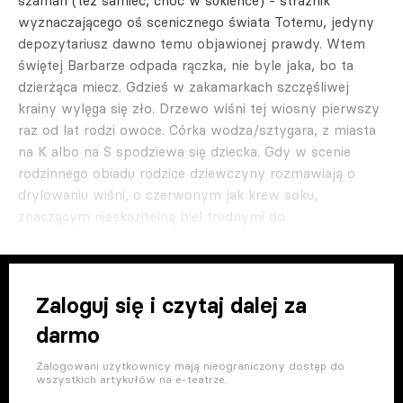
szaman (też samiec, choć w sukience) - strażnik
wyznaczającego oś scenicznego świata Totemu, jedyny
depozytariusz dawno temu objawionej prawdy. Wtem
świętej Barbarze odpada rączka, nie byle jaka, bo ta
dzierżąca miecz. Gdzieś w zakamarkach szczęśliwej
krainy wylęga się zło. Drzewo wiśni tej wiosny pierwszy
raz od lat rodzi owoce. Córka wodza/sztygara, z miasta
na K albo na S spodziewa się dziecka. Gdy w scenie
rodzinnego obiadu rodzice dziewczyny rozmawiają o
drylowaniu wiśni, o czerwonym jak krew soku,
znaczącym nieskazitelną biel trudnymi do
Zaloguj się i czytaj dalej za
darmo
Zalogowani użytkownicy mają nieograniczony dostęp do
wszystkich artykułów na e-teatrze.