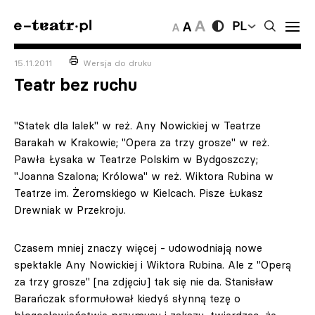
PL
15.11.2011
Wersja do druku
Teatr bez ruchu
"Statek dla lalek" w reż. Any Nowickiej w Teatrze
Barakah w Krakowie; "Opera za trzy grosze" w reż.
Pawła Łysaka w Teatrze Polskim w Bydgoszczy;
"Joanna Szalona; Królowa" w reż. Wiktora Rubina w
Teatrze im. Żeromskiego w Kielcach. Pisze Łukasz
Drewniak w Przekroju.
Czasem mniej znaczy więcej - udowodniają nowe
spektakle Any Nowickiej i Wiktora Rubina. Ale z "Operą
za trzy grosze" [na zdjęciu] tak się nie da. Stanisław
Barańczak sformułował kiedyś słynną tezę o