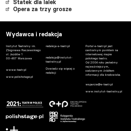
Statek dla lalek
Opera za trzy grosze
Wydawca i redakcja
Instytut Teatralny im.
redakcja e-teatr.pl
Portal e-teatr.pl jest
Zbigniewa Raszewskiego
centralnym punktem na
ul. Jazdów 1
internetowej mapie
redakcja@instytut-
00-467 Warszawa
polskiego teatru.
teatralny.pl
Od 2004 roku jesteśmy
najważniejszym,
Dowiedz się więcej o
www.e-teatr.pl
codziennym źródłem
redakcji
informacji dla środowiska.
www.polishstage.pl
wsparcie@e-teatr.pl
www.instytut-teatralny.pl