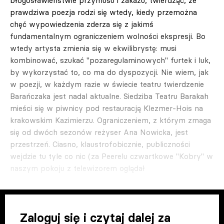
błogosławieństwie przymusu i zakazu, twierdząc, że
prawdziwa poezja rodzi się wtedy, kiedy przemożna
chęć wypowiedzenia zderza się z jakimś
fundamentalnym ograniczeniem wolności ekspresji. Bo
wtedy artysta zmienia się w ekwilibrystę: musi
kombinować, szukać "pozaregulaminowych" furtek i luk,
by wykorzystać to, co ma do dyspozycji. Nie wiem, jak
w poezji, w każdym razie w świecie teatru twierdzenie
Barańczaka jest nadal aktualne. Siedziba Teatru Barakah
mieści się w piwnicy pod restauracją Klezmer-Hois na
krakowskim Kazimierzu. Ograniczeniem, z którym zmaga
się od dwóch sezonów reżyser Ana Nowicka, jest
przestrzeń. Ciasno, klaustrofobicznie, publiczności
wejdzie tu tyle co nic (za Peerelu czwartkowe "Kobry" w
naszym pokoju z telewizorem oglądał
Zaloguj się i czytaj dalej za