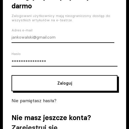
darmo
Zalogowani użytkownicy mają nieograniczony dostęp do
wszystkich artykułów na e-teatrze.
Adres e-mail
Haslo
Zaloguj
Nie pamiętasz hasła?
Nie masz jeszcze konta?
Zarejestruj się
.