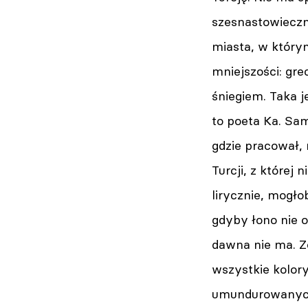
szesnastowieczn
miasta, w którym
mniejszości: gr
śniegiem. Taka j
to poeta Ka. Sam
gdzie pracował, 
Turcji, z której
lirycznie, mogł
gdyby łono nie o
dawna nie ma. Z
wszystkie kolory
umundurowanych 