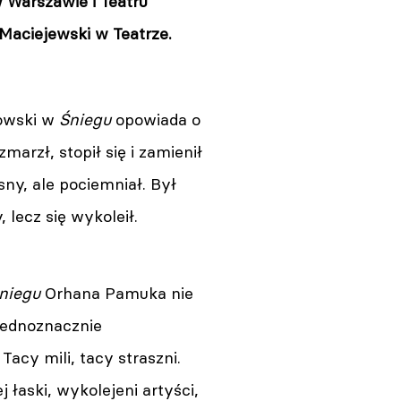
 Warszawie i Teatru
Maciejewski w Teatrze.
owski w
Śniegu
opowiada o
zmarzł, stopił się i zamienił
sny, ale pociemniał. Był
 lecz się wykoleił.
niegu
Orhana Pamuka nie
jednoznacznie
Tacy mili, tacy straszni.
j łaski, wykolejeni artyści,