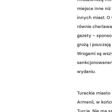
miejsce inne niż
innych miast. O 
równie cherlawa 
gazety – sponsor
grożą i pouczają
Wrogami są wszy
sankcjonowanemu
wydaniu.
Tureckie miasto 
Armenii, w końcu
Turcję. Nie ma s