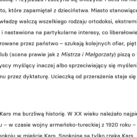
 to, które zapamiętał z dzieciństwa. Miasto stanowiąc
władzę walczą wszelkiego rodzaju ortodoksi, ekstremiś
i nastawiona na partykularne interesy, co liberałowie
owane przez państwo – szukają kolejnych ofiar, piętn
 lub (scena prawie jak z
Mistrza i Małgorzaty
) piszą o
scy myślący inaczej albo sprzeciwiający się myślen
 przez dyktaturę. Ucieczką od przerażenia staje się
Kars ma burzliwą historię. W XX wieku należało najpi
 – w czasie wojny armeńsko-tureckiej z 1920 roku – 
pokoju w mieście Kars. Spokojne są tylko rzeka Kars,