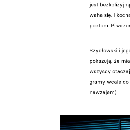
jest bezkolizyjną
waha się. I kocha
poetom. Pisarzo
Szydłowski i je
pokazują, że mia
wszyscy otaczaj
gramy wcale do 
nawzajem).