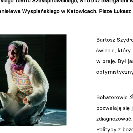
kiego Teatru Szekspirowskiego, STUDIO teatrgalerii w
tanisława Wyspiańskiego w Katowicach. Pisze Łukasz 
Bartosz Szydł
świecie, który 
w breję. Był ja
optymistyczny,
Bohaterowie
Ś
pozwalają się 
zdiagnozować. 
Politycy z boże