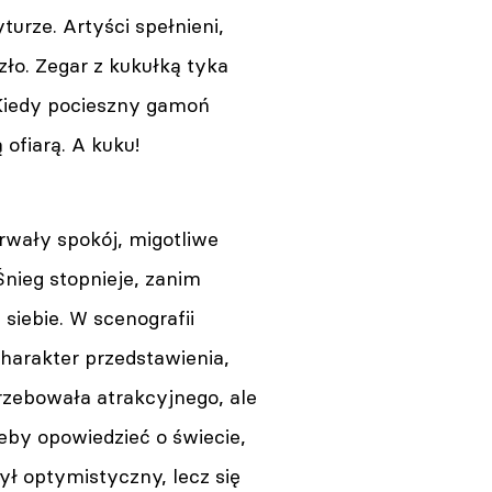
urze. Artyści spełnieni,
 zło. Zegar z kukułką tyka
 Kiedy pocieszny gamoń
ofiarą. A kuku!
rwały spokój, migotliwe
 Śnieg stopnieje, zanim
siebie. W scenografii
harakter przedstawienia,
rzebowała atrakcyjnego, ale
by opowiedzieć o świecie,
Był optymistyczny, lecz się