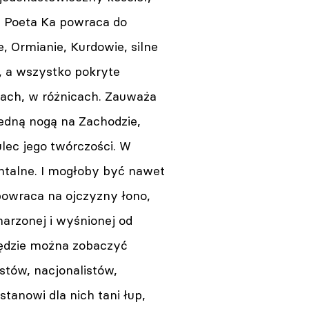
. Poeta Ka powraca do
, Ormianie, Kurdowie, silne
, a wszystko pokryte
iałach, w różnicach. Zauważa
Jedną nogą na Zachodzie,
ulec jego twórczości. W
mentalne. I mogłoby być nawet
powraca na ojczyzny łono,
marzonej i wyśnionej od
będzie można zobaczyć
stów, nacjonalistów,
anowi dla nich tani łup,