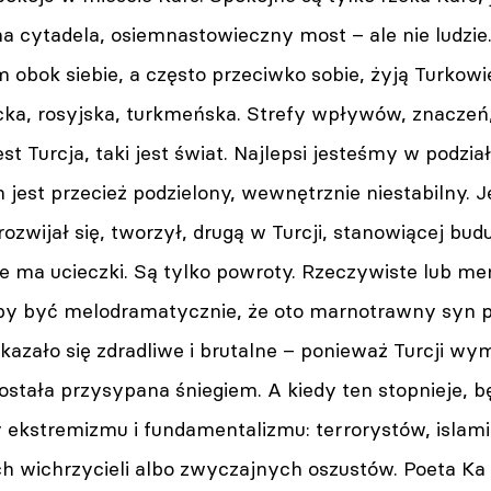
a cytadela, osiemnastowieczny most – ale nie ludzie
 obok siebie, a często przeciwko sobie, żyją Turkowie
ecka, rosyjska, turkmeńska. Strefy wpływów, znaczeń
est Turcja, taki jest świat. Najlepsi jesteśmy w podz
 jest przecież podzielony, wewnętrznie niestabilny. 
rozwijał się, tworzył, drugą w Turcji, stanowiącej bud
 nie ma ucieczki. Są tylko powroty. Rzeczywiste lub 
oby być melodramatycznie, że oto marnotrawny syn 
kazało się zdradliwe i brutalne – ponieważ Turcji wy
ostała przysypana śniegiem. A kiedy ten stopnieje, 
 ekstremizmu i fundamentalizmu: terrorystów, islami
wichrzycieli albo zwyczajnych oszustów. Poeta Ka st