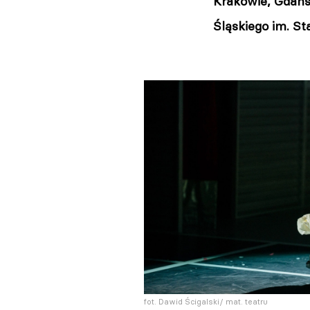
Krakowie, Gdańs
Śląskiego im. S
fot. Dawid Ścigalski/ mat. teatru