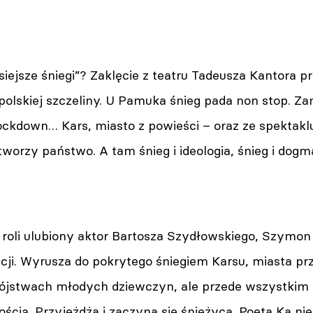
ysiejsze śniegi”? Zaklęcie z teatru Tadeusza Kantor
do polskiej szczeliny. U Pamuka śnieg pada non stop. 
ckdown… Kars, miasto z powieści – oraz ze spektaklu
orzy państwo. A tam śnieg i ideologia, śnieg i dogmaty
 roli ulubiony aktor Bartosza Szydłowskiego, Szymon
acji. Wyrusza do pokrytego śniegiem Karsu, miasta pr
ójstwach młodych dziewczyn, ale przede wszystkim s
ścią. Przyjeżdża i zaczyna się śnieżyca. Poeta Ka ni