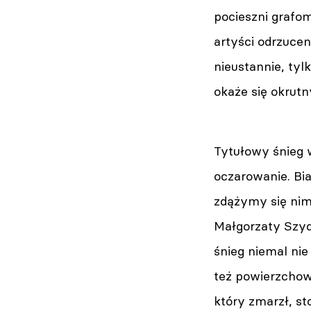
pocieszni grafom
artyści odrzucen
nieustannie, ty
okaże się okrut
Tytułowy śnieg 
oczarowanie. Bia
zdążymy się nim 
Małgorzaty Szyd
śnieg niemal ni
też powierzchow
który zmarzł, sto