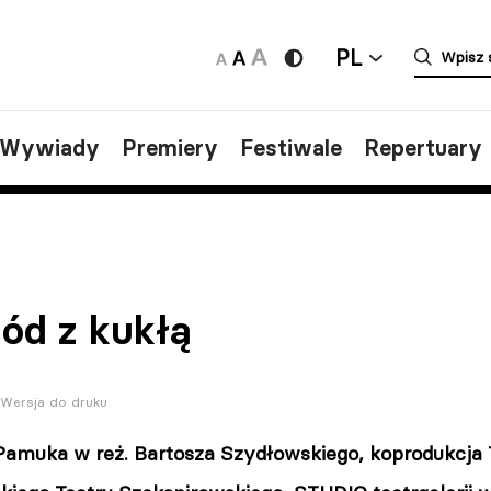
PL
/Wywiady
Premiery
Festiwale
Repertuary
ód z kukłą
Wersja do druku
Pamuka w reż. Bartosza Szydłowskiego, koprodukcja