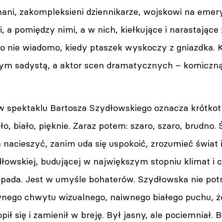
ani, zakompleksieni dziennikarze, wojskowi na emeryt
i, a pomiędzy nimi, a w nich, kiełkujące i narastające
lko nie wiadomo, kiedy ptaszek wyskoczy z gniazdka.
nym sadystą, a aktor scen dramatycznych – komiczną 
w spektaklu Bartosza Szydłowskiego oznacza krótkot
ło, biało, pięknie. Zaraz potem: szaro, szaro, brudno.
nacieszyć, zanim uda się uspokoić, zrozumieć świat i 
łowskiej, budującej w największym stopniu klimat i c
e pada. Jest w umyśle bohaterów. Szydłowska nie pot
nego chwytu wizualnego, naiwnego białego puchu, że
pił się i zamienił w breję. Był jasny, ale pociemniał. 