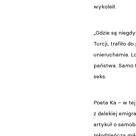
wykoleił.
„Gdzie są niegd
Turcji, trafiło 
unieruchamia. Lo
państwa. Samo tw
seks.
Poeta Ka – w tej
z dalekiej emigr
artykuł o samob
młodzieńczą miło