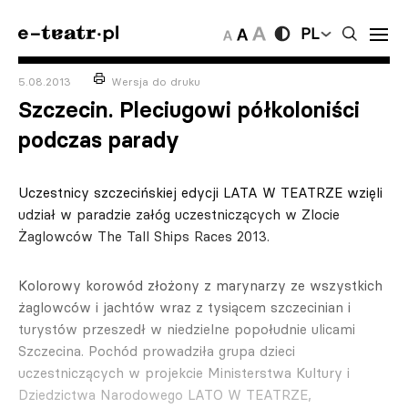
PL
5.08.2013
Wersja do druku
Szczecin. Pleciugowi półkoloniści
podczas parady
Uczestnicy szczecińskiej edycji LATA W TEATRZE wzięli
udział w paradzie załóg uczestniczących w Zlocie
Żaglowców The Tall Ships Races 2013.
Kolorowy korowód złożony z marynarzy ze wszystkich
żaglowców i jachtów wraz z tysiącem szczecinian i
turystów przeszedł w niedzielne popołudnie ulicami
Szczecina. Pochód prowadziła grupa dzieci
uczestniczących w projekcie Ministerstwa Kultury i
Dziedzictwa Narodowego LATO W TEATRZE,