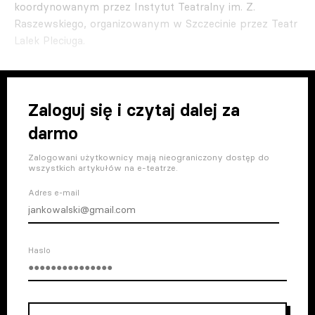
koordynowanym przez Instytut Teatralny im. Z.
Raszewskiego, organizowanym w Szczecinie przez Teatr
Lalek Pleciuga.
Zaloguj się i czytaj dalej za
darmo
Zalogowani użytkownicy mają nieograniczony dostęp do
wszystkich artykułów na e-teatrze.
Adres e-mail
Haslo