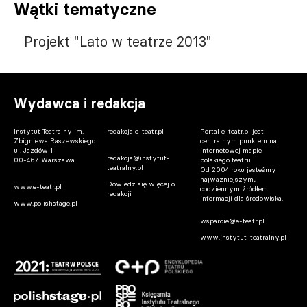
Wątki tematyczne
Projekt "Lato w teatrze 2013"
Wydawca i redakcja
Instytut Teatralny im.
redakcja e-teatr.pl
Portal e-teatr.pl jest
Zbigniewa Raszewskiego
centralnym punktem na
ul. Jazdów 1
internetowej mapie
redakcja@instytut-
00-467 Warszawa
polskiego teatru.
teatralny.pl
Od 2004 roku jesteśmy
najważniejszym,
Dowiedz się więcej o
www.e-teatr.pl
codziennym źródłem
redakcji
informacji dla środowiska.
www.polishstage.pl
wsparcie@e-teatr.pl
www.instytut-teatralny.pl