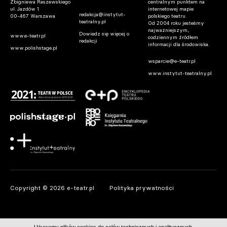
Zbigniewa Raszewskiego
centralnym punktem na
ul. Jazdów 1
internetowej mapie
redakcja@instytut-
00-467 Warszawa
polskiego teatru.
teatralny.pl
Od 2004 roku jesteśmy
najważniejszym,
Dowiedz się więcej o
www.e-teatr.pl
codziennym źródłem
redakcji
informacji dla środowiska.
www.polishstage.pl
wsparcie@e-teatr.pl
www.instytut-teatralny.pl
Copyright © 2026 e-teatr.pl
Polityka prywatności