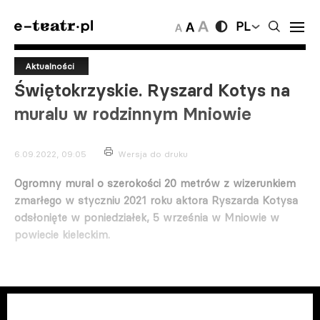
PL
Aktualności
Świętokrzyskie. Ryszard Kotys na
muralu w rodzinnym Mniowie
6.09.2022, 09:05
Wersja do druku
Ogromny mural o szerokości 20 metrów z wizerunkiem
zmarłego w styczniu 2021 roku aktora Ryszarda Kotysa
odsłonięte w poniedziałek, 5 września w Mniowie w
powiecie kieleckim.