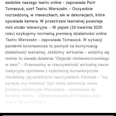
siedzibie naszego teatru online - zapowiada Piotr
Tomaszuk, szef Teatru Wierszalin. - Oczywiście
rozrzedzoną, w maseczkach, ale w dekoracjach, które
opowiada kamera. W przestrzeni teatralnej powstaje
mini studio telewizyjne. - W piątek (24 kwietnia 2020
roku) szykujemy normalną premierę działalności online
Teatru Wierszalin - zapowiada Tomaszuk. W sytuacji
pandemii koronawirusa to pomysł na kontynuację
działalności teatralnej. Jeździmy wirtualnie - widzimy się
realnie to zasada działania "Objazdu mickiewiczowskiego
w sieci." - Przenosimy w rzeczywistość wirtualną nasze
tradycyjne spotkania z uzdolnioną humanistycznie
młodzieżą i jej ambitnymi nauczycielami. Formuła - "wy
pytacie, my mówimy" być może zdominuje nasze
projekty edukacyjne Wierszalina - zastanawia się
dyrektor teatru. - Zainteresowanie jest bardzo duże,
mamy już ponad 50 k