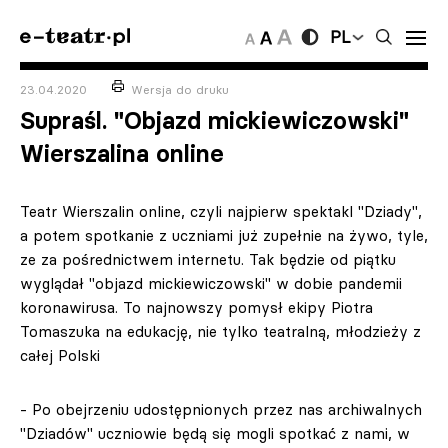
PL
23.04.2020
Wersja do druku
Supraśl. "Objazd mickiewiczowski"
Wierszalina online
Teatr Wierszalin online, czyli najpierw spektakl "Dziady",
a potem spotkanie z uczniami już zupełnie na żywo, tyle,
ze za pośrednictwem internetu. Tak będzie od piątku
wyglądał "objazd mickiewiczowski" w dobie pandemii
koronawirusa. To najnowszy pomysł ekipy Piotra
Tomaszuka na edukację, nie tylko teatralną, młodzieży z
całej Polski
- Po obejrzeniu udostępnionych przez nas archiwalnych
"Dziadów" uczniowie będą się mogli spotkać z nami, w