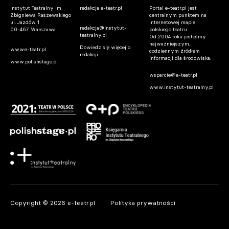
Instytut Teatralny im.
redakcja e-teatr.pl
Portal e-teatr.pl jest
Zbigniewa Raszewskiego
centralnym punktem na
ul. Jazdów 1
internetowej mapie
redakcja@instytut-
00-467 Warszawa
polskiego teatru.
teatralny.pl
Od 2004 roku jesteśmy
najważniejszym,
Dowiedz się więcej o
www.e-teatr.pl
codziennym źródłem
redakcji
informacji dla środowiska.
www.polishstage.pl
wsparcie@e-teatr.pl
www.instytut-teatralny.pl
Copyright © 2026 e-teatr.pl
Polityka prywatności