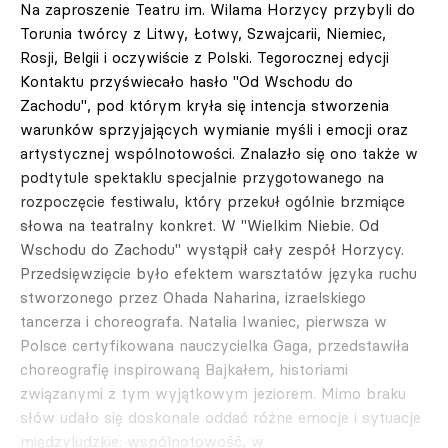
Na zaproszenie Teatru im. Wilama Horzycy przybyli do
Torunia twórcy z Litwy, Łotwy, Szwajcarii, Niemiec,
Rosji, Belgii i oczywiście z Polski. Tegorocznej edycji
Kontaktu przyświecało hasło "Od Wschodu do
Zachodu", pod którym kryła się intencja stworzenia
warunków sprzyjających wymianie myśli i emocji oraz
artystycznej wspólnotowości. Znalazło się ono także w
podtytule spektaklu specjalnie przygotowanego na
rozpoczęcie festiwalu, który przekuł ogólnie brzmiące
słowa na teatralny konkret. W "Wielkim Niebie. Od
Wschodu do Zachodu" wystąpił cały zespół Horzycy.
Przedsięwzięcie było efektem warsztatów języka ruchu
stworzonego przez Ohada Naharina, izraelskiego
tancerza i choreografa. Natalia Iwaniec, pierwsza w
Polsce certyfikowana nauczycielka Gaga, przedstawiła
choreografię inspirowaną Bajkałem, historiami
związanymi z tym wyjątkowym jeziorem. Mimo braku
słów udało się doskonale oddać różne emocje i sytuacje
międzyludzkie: wspólnotowość, w