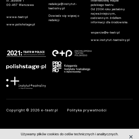
ul. Jazdów 1
internetowej mapie
redakcja@instytut-
00-467 Warszawa
polskiego teatru.
teatralny.pl
Od 2004 roku jesteśmy
najważniejszym,
Dowiedz się więcej o
www.e-teatr.pl
codziennym źródłem
redakcji
informacji dla środowiska.
www.polishstage.pl
wsparcie@e-teatr.pl
www.instytut-teatralny.pl
Copyright © 2026 e-teatr.pl
Polityka prywatności
Używamy plików cookies do celów technicznych i analitycznych.