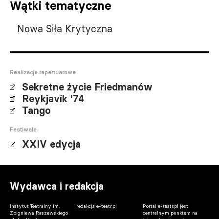
Wątki tematyczne
Nowa Siła Krytyczna
Realizacje repertuarowe
Sekretne życie Friedmanów
Reykjavík '74
Tango
Festiwale
XXIV edycja
Wydawca i redakcja
Instytut Teatralny im.
redakcja e-teatr.pl
Portal e-teatr.pl jest
Zbigniewa Raszewskiego
centralnym punktem na