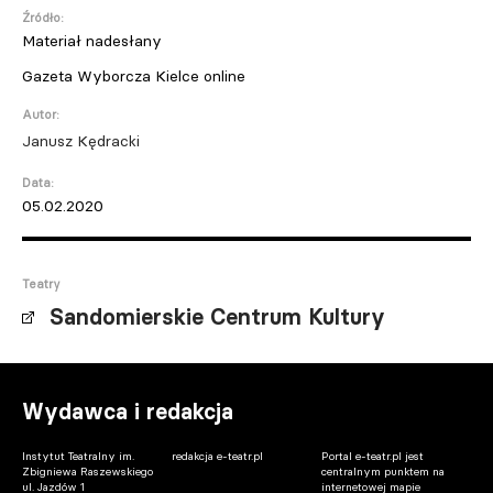
Źródło:
Materiał nadesłany
Gazeta Wyborcza Kielce online
Autor:
Janusz Kędracki
Data:
05.02.2020
Teatry
Sandomierskie Centrum Kultury
Wydawca i redakcja
Instytut Teatralny im.
redakcja e-teatr.pl
Portal e-teatr.pl jest
Zbigniewa Raszewskiego
centralnym punktem na
ul. Jazdów 1
internetowej mapie