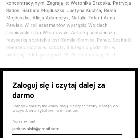
koncentracyjnym. Zagrają je: Weronika Brzoska, Patrycja
Sadok, Barbara Mojduszka, Justyna Kuchta, Beata
Mojduszka, Alicja Adamczyk, Natalia Teter i Anna
Pawlak. W roli esesmanów wystąpią Wojciech
Leśniewski i Jan Włostowski. Autorką scenariusza i
reżyserką spektaklu jest Kamila Kremiec-Panek. Spektakl
obejrzeć można w sobotę, 8 lutego o godz. 19 i w
niedzielę, 9 lutego o godz. 18. Bilety kosztują 15 zł.
Zaloguj się i czytaj dalej za
darmo
Zalogowani użytkownicy mają nieograniczony dostęp do
wszystkich artykułów na e-teatrze.
Adres e-mail