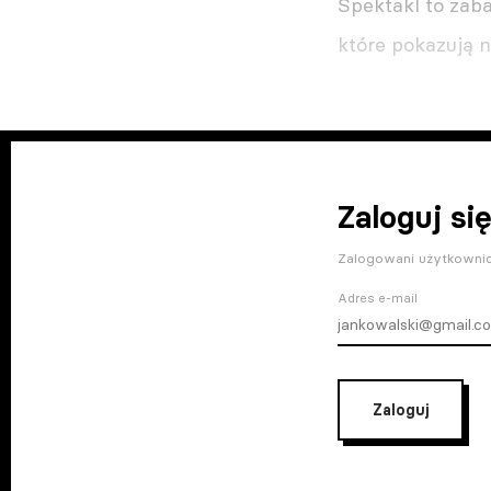
Spektakl to zaba
które pokazują n
Zaloguj się
Zalogowani użytkownic
Adres e-mail
Zaloguj