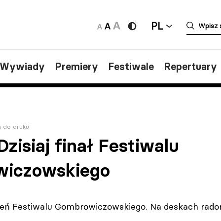
PL
/Wywiady
Premiery
Festiwale
Repertuary
a do druku
zisiaj finał Festiwalu
iczowskiego
dzień Festiwalu Gombrowiczowskiego. Na deskach rado