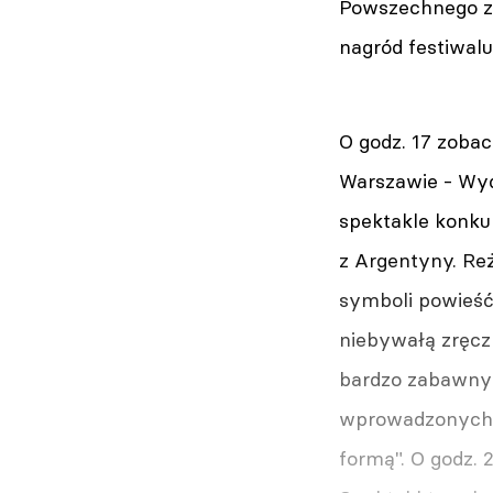
Powszechnego zo
nagród festiwalu
O godz. 17 zoba
Warszawie - Wydz
spektakle konkur
z Argentyny. Re
symboli powieść
niebywałą zręczn
bardzo zabawny g
wprowadzonych p
formą". O godz. 