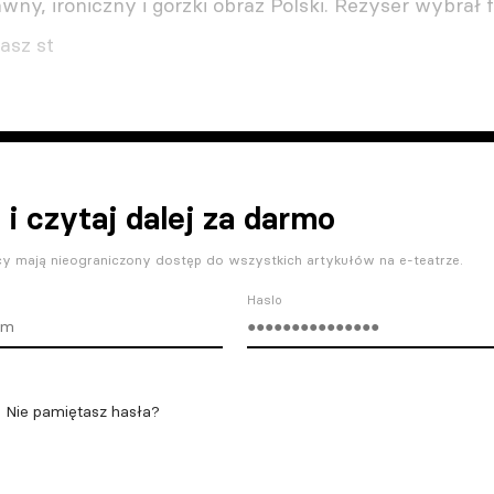
wny, ironiczny i gorzki obraz Polski. Reżyser wybrał
asz st
 i czytaj dalej za darmo
y mają nieograniczony dostęp do wszystkich artykułów na e-teatrze.
Haslo
Nie pamiętasz hasła?