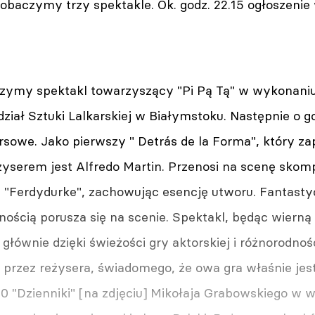
baczymy trzy spektakle. Ok. godz. 22.15 ogłoszenie 
czymy spektakl towarzyszący "Pi Pą Tą" w wykonaniu
iał Sztuki Lalkarskiej w Białymstoku. Następnie o god
sowe. Jako pierwszy " Detrás de la Forma", który zap
żyserem jest Alfredo Martin. Przenosi na scenę skom
 "Ferdydurke", zachowując esencję utworu. Fantasty
ością porusza się na scenie. Spektakl, będąc wierną 
łównie dzięki świeżości gry aktorskiej i różnorodno
rzez reżysera, świadomego, że owa gra właśnie jest 
20 "Dzienniki" [na zdjęciu] Mikołaja Grabowskiego w