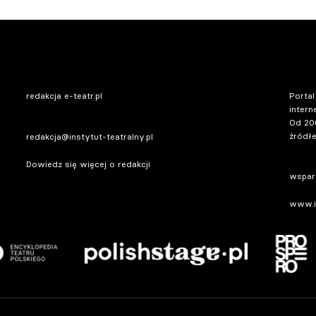
redakcja e-teatr.pl
Portal
intern
Od 20
źródłe
redakcja@instytut-teatralny.pl
Dowiedz się więcej o redakcji
wsparc
www.in