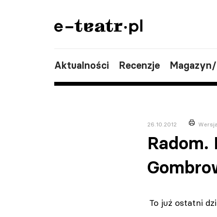
Aktualności
Recenzje
Magazyn
26.10.2012
Wersj
Radom. D
Gombrow
To już ostatni 