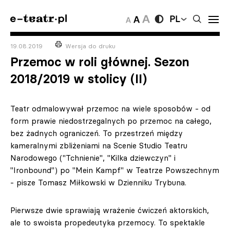
PL
19.08.2019
Wersja do druku
Przemoc w roli głównej. Sezon
2018/2019 w stolicy (II)
Teatr odmalowywał przemoc na wiele sposobów - od
form prawie niedostrzegalnych po przemoc na całego,
bez żadnych ograniczeń. To przestrzeń między
kameralnymi zbliżeniami na Scenie Studio Teatru
Narodowego ("Tchnienie", "Kilka dziewczyn" i
"Ironbound") po "Mein Kampf" w Teatrze Powszechnym
- pisze Tomasz Miłkowski w Dzienniku Trybuna.
Pierwsze dwie sprawiają wrażenie ćwiczeń aktorskich,
ale to swoista propedeutyka przemocy. To spektakle