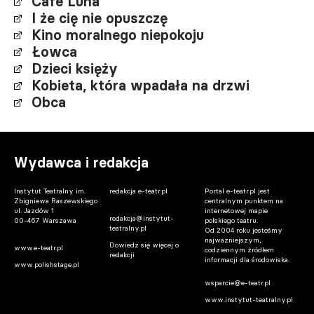
Cafè Luna
I że cię nie opuszczę
Kino moralnego niepokoju
Łowca
Dzieci księży
Kobieta, która wpadała na drzwi
Obca
Wydawca i redakcja
Instytut Teatralny im.
redakcja e-teatr.pl
Portal e-teatr.pl jest
Zbigniewa Raszewskiego
centralnym punktem na
ul. Jazdów 1
internetowej mapie
redakcja@instytut-
00-467 Warszawa
polskiego teatru.
teatralny.pl
Od 2004 roku jesteśmy
najważniejszym,
Dowiedz się więcej o
www.e-teatr.pl
codziennym źródłem
redakcji
informacji dla środowiska.
www.polishstage.pl
wsparcie@e-teatr.pl
www.instytut-teatralny.pl