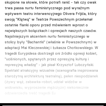
skupione na słowie, które potrafi ranić - tak czy owak
trwa passa nurtu feministycznego pod wyraźnym
wpływem teatru interwencyjnego Olivera Frljića, który
swoją "Klątwą" w Teatrze Powszechnym przełamał
ostatnie flanki oporu przed mówieniem wprost o
największych bolączkach i opresjach naszych czasów.
Najsilniejszym akcentem nurtu feministycznego w
stolicy były "Bachantki" (właśnie w Powszechnym) w
adaptacji Mai Kleczewskiej i Łukasza Chotkowskiego. W
tragedii Eurypidesa dostrzegli oni źródło opresji kobiet,
"uciśnionych, spętanych przez opresyjną kulturę i
represyjną władzę" - jak pisał Krzysztof Lubczyński.
Spektakl atrakcyjny wizualnie (scenografia inspirowana
starożytną architekturą teatralną), pełen niespodzianek
(żywy wąż, zabawka-robot, udział widzów w
widowisku, wyproszenie mężczyzn) niekoniecznie
odzwierciedla treść tragedii Eu