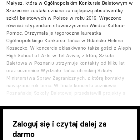
Małysz, która w Ogólnopolskim Konkursie Baletowym w
Szczecinie została uznana za najlepszą absolwentkę
szkół baletowych w Polsce w roku 2019. Wręczono
również stypendium stowarzyszenia Wiedza-Kultura-
Pomoc. Otrzymała je tegoroczna laureatka
Ogólnopolskiego Konkursu Tańca w Gdańsku Helena
Kozaczko. W koncercie oklaskiwano także gości z Aleph
High School of Arts w Tel Avivie, z którą Szkoła
Baletowa w Poznaniu utrzymuje kontakty od kilku lat
oraz uczennice Wydziału Tańca chińskiej Szkoły
Ministerstwa Spraw Zagranicznych, z którą kontakty
nawiązano rok temu. W finale koncertu uczniowie
Poznańskiej Szkoły Baletowej przedstawili projekty s
Zaloguj się i czytaj dalej za
darmo