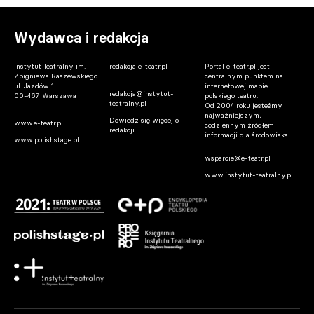
Wydawca i redakcja
Instytut Teatralny im.
redakcja e-teatr.pl
Portal e-teatr.pl jest
Zbigniewa Raszewskiego
centralnym punktem na
ul. Jazdów 1
internetowej mapie
redakcja@instytut-
00-467 Warszawa
polskiego teatru.
teatralny.pl
Od 2004 roku jesteśmy
najważniejszym,
Dowiedz się więcej o
www.e-teatr.pl
codziennym źródłem
redakcji
informacji dla środowiska.
www.polishstage.pl
wsparcie@e-teatr.pl
www.instytut-teatralny.pl