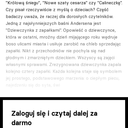
"Królową śniegu", "Nowe szaty cesarza" czy "Calineczkę".
Czy pisał rzeczywiście z myślą o dzieciach? Część
badaczy uważa, że raczej dla dorosłych czytelników.
Jedną z najsłynniejszych baśni Andersena jest
"Dziewczynka z zapałkami". Opowieść o dziewczynce,
która w ostatni, mroźny dzień mijającego roku wędruje
boso ulicami miasta i usiłuje zarobić na chleb sprzedając
zapałki. Nikt z przechodniów nie pochyla się nad
głodnym i zmarzniętym dzieckiem. Wszyscy są zajęci
własnymi sprawami. Zrezygnowana dziewczynka zapala
kolejno cztery zapałki. Każda kolejna staje się symbolem
jej prostego, podstawowego marzenia: o ciepłym piecu,
najedzeniu się do syta, świ
Zaloguj się i czytaj dalej za
darmo