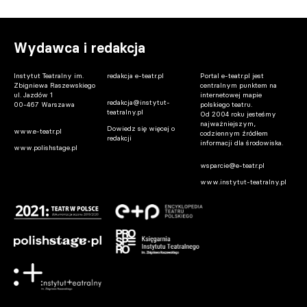
Wydawca i redakcja
Instytut Teatralny im.
redakcja e-teatr.pl
Portal e-teatr.pl jest
Zbigniewa Raszewskiego
centralnym punktem na
ul. Jazdów 1
internetowej mapie
redakcja@instytut-
00-467 Warszawa
polskiego teatru.
teatralny.pl
Od 2004 roku jesteśmy
najważniejszym,
Dowiedz się więcej o
www.e-teatr.pl
codziennym źródłem
redakcji
informacji dla środowiska.
www.polishstage.pl
wsparcie@e-teatr.pl
www.instytut-teatralny.pl