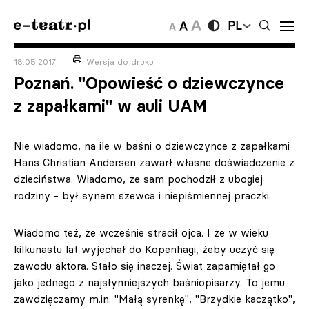
PL
18.05.2017
Wersja do druku
Poznań. "Opowieść o dziewczynce
z zapałkami" w auli UAM
Nie wiadomo, na ile w baśni o dziewczynce z zapałkami
Hans Christian Andersen zawarł własne doświadczenie z
dzieciństwa. Wiadomo, że sam pochodził z ubogiej
rodziny - był synem szewca i niepiśmiennej praczki.
Wiadomo też, że wcześnie stracił ojca. I że w wieku
kilkunastu lat wyjechał do Kopenhagi, żeby uczyć się
zawodu aktora. Stało się inaczej. Świat zapamiętał go
jako jednego z najsłynniejszych baśniopisarzy. To jemu
zawdzięczamy m.in. "Małą syrenkę", "Brzydkie kaczątko",