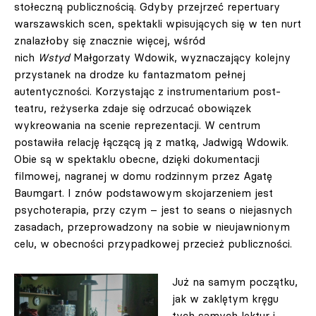
stołeczną publicznością. Gdyby przejrzeć repertuary
warszawskich scen, spektakli wpisujących się w ten nurt
znalazłoby się znacznie więcej, wśród
nich
Wstyd
Małgorzaty Wdowik, wyznaczający kolejny
przystanek na drodze ku fantazmatom pełnej
autentyczności. Korzystając z instrumentarium post-
teatru, reżyserka zdaje się odrzucać obowiązek
wykreowania na scenie reprezentacji. W centrum
postawiła relację łączącą ją z matką, Jadwigą Wdowik.
Obie są w spektaklu obecne, dzięki dokumentacji
filmowej, nagranej w domu rodzinnym przez Agatę
Baumgart. I znów podstawowym skojarzeniem jest
psychoterapia, przy czym – jest to seans o niejasnych
zasadach, przeprowadzony na sobie w nieujawnionym
celu, w obecności przypadkowej przecież publiczności.
Już na samym początku,
jak w zaklętym kręgu
tych samych lektur i