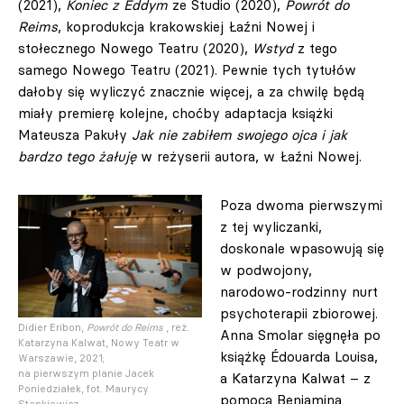
(2021),
Koniec z Eddym
ze Studio (2020),
Powrót do
Reims
, koprodukcja krakowskiej Łaźni Nowej i
stołecznego Nowego Teatru (2020),
Wstyd
z tego
samego Nowego Teatru (2021). Pewnie tych tytułów
dałoby się wyliczyć znacznie więcej, a za chwilę będą
miały premierę kolejne, choćby adaptacja książki
Mateusza Pakuły
Jak nie zabiłem swojego ojca i jak
bardzo tego żałuję
w reżyserii autora, w Łaźni Nowej.
Poza dwoma pierwszymi
z tej wyliczanki,
doskonale wpasowują się
w podwojony,
narodowo-rodzinny nurt
psychoterapii zbiorowej.
Didier Eribon,
Powrót do Reims
, reż.
Anna Smolar sięgnęła po
Katarzyna Kalwat, Nowy Teatr w
książkę Édouarda Louisa,
Warszawie, 2021;
na pierwszym planie Jacek
a Katarzyna Kalwat – z
Poniedziałek, fot. Maurycy
pomocą Beniamina
Stankiewicz