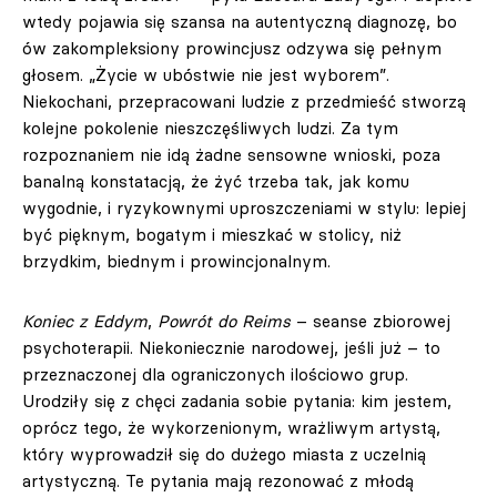
wtedy pojawia się szansa na autentyczną diagnozę, bo
ów zakompleksiony prowincjusz odzywa się pełnym
głosem. „Życie w ubóstwie nie jest wyborem”.
Niekochani, przepracowani ludzie z przedmieść stworzą
kolejne pokolenie nieszczęśliwych ludzi. Za tym
rozpoznaniem nie idą żadne sensowne wnioski, poza
banalną konstatacją, że żyć trzeba tak, jak komu
wygodnie, i ryzykownymi uproszczeniami w stylu: lepiej
być pięknym, bogatym i mieszkać w stolicy, niż
brzydkim, biednym i prowincjonalnym.
Koniec z Eddym
,
Powrót do Reims
– seanse zbiorowej
psychoterapii. Niekoniecznie narodowej, jeśli już – to
przeznaczonej dla ograniczonych ilościowo grup.
Urodziły się z chęci zadania sobie pytania: kim jestem,
oprócz tego, że wykorzenionym, wrażliwym artystą,
który wyprowadził się do dużego miasta z uczelnią
artystyczną. Te pytania mają rezonować z młodą