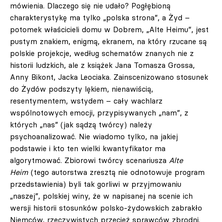
mówienia. Dlaczego się nie udało? Pogłębioną
charakterystykę ma tylko „polska strona”, a Żyd –
potomek właścicieli domu w Dobrem, „Alte Heimu”, jest
pustym znakiem, enigmą, ekranem, na który rzucane są
polskie projekcje, według schematów znanych nie z
historii ludzkich, ale z książek Jana Tomasza Grossa,
Anny Bikont, Jacka Leociaka. Zainscenizowano stosunek
do Żydów podszyty lękiem, nienawiścią,
resentymentem, wstydem – cały wachlarz
wspólnotowych emocji, przypisywanych „nam”, z
których „nas” (jak sądzą twórcy) należy
psychoanalizować. Nie wiadomo tylko, na jakiej
podstawie i kto ten wielki kwantyfikator ma
algorytmować. Zbiorowi twórcy scenariusza
Alte
Heim
(tego autorstwa zresztą nie odnotowuje program
przedstawienia) byli tak gorliwi w przyjmowaniu
„naszej”, polskiej winy, że w napisanej na scenie ich
wersji historii stosunków polsko-żydowskich zabrakło
Niemców, rzeczywistych przecież sprawców zbrodni.