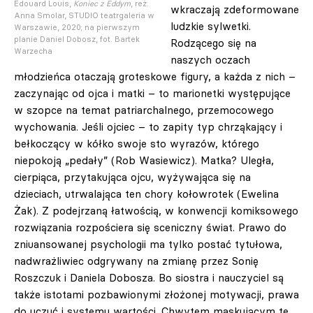
Édouard Louis,
Koniec z Eddym
, reż.
wkraczają zdeformowane
Anna Smolar, STUDIO teatrgaleria w
ludzkie sylwetki.
Warszawie, 2020; na pierwszym
planie Daniel Dobosz, fot. Bartek
Rodzącego się na
Warzecha
naszych oczach
młodzieńca otaczają groteskowe figury, a każda z nich –
zaczynając od ojca i matki – to marionetki występujące
w szopce na temat patriarchalnego, przemocowego
wychowania. Jeśli ojciec – to zapity typ chrząkający i
bełkoczący w kółko swoje sto wyrazów, którego
niepokoją „pedały” (Rob Wasiewicz). Matka? Uległa,
cierpiąca, przytakująca ojcu, wyżywająca się na
dzieciach, utrwalająca ten chory kołowrotek (Ewelina
Żak). Z podejrzaną łatwością, w konwencji komiksowego
rozwiązania rozpościera się sceniczny świat. Prawo do
zniuansowanej psychologii ma tylko postać tytułowa,
nadwrażliwiec odgrywany na zmianę przez Sonię
Roszczuk i Daniela Dobosza. Bo siostra i nauczyciel są
także istotami pozbawionymi złożonej motywacji, prawa
do uczuć i systemu wartości. Chwytem maskującym te