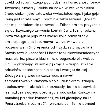
uciekli od robotniczego pochodzenia i konieczności pracy
fizycznej, stworzyli siebie na nowo w wielkomiejskim
środowisku: i jako człowieka wykształconego, i jako geja.
Ceną jest utrata więzi i poczucia zakorzenienia. „Byłem
egoistą, chciałem się ratować” – Eribon śmiało przyznaje
się do fizycznego zerwania kontaktów z liczną rodziną.
Poza zasięgiem jego możliwości było odwiedzenie
umierającego ojca i rozmowa twarzą w twarz z
rodzeństwem (której unika od trzydziestu pięciu lat).
Stawia tezy o ksenofobii i homofobii niewykształconych
mas, ale też pisze o klasizmie, o pogardzie elit wobec
ludu, wykrywając w sobie pęknięcie – współistnienie
odruchów solidarności z biedotą i wstrętu do niej.
Zdobywa się więc na szczerość, a nawet
samobiczowanie. Nazywa siebie uciekinierem, zdrajcą
społecznym – ale tak bez przesady, bo nie dopowiada,
nie rozlicza swojego obecnego środowiska. Kończy na
banalnej przecież konstatacji, że lud głosujący na Le
Pena „trzeba zrozumieć”, i wyznaje żal, że nie pomógł