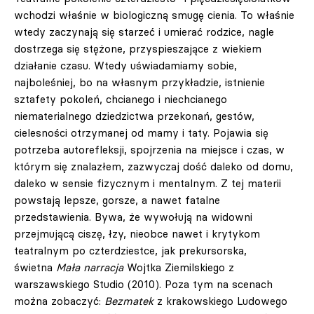
wchodzi właśnie w biologiczną smugę cienia. To właśnie
wtedy zaczynają się starzeć i umierać rodzice, nagle
dostrzega się stężone, przyspieszające z wiekiem
działanie czasu. Wtedy uświadamiamy sobie,
najboleśniej, bo na własnym przykładzie, istnienie
sztafety pokoleń, chcianego i niechcianego
niematerialnego dziedzictwa przekonań, gestów,
cielesności otrzymanej od mamy i taty. Pojawia się
potrzeba autorefleksji, spojrzenia na miejsce i czas, w
którym się znalazłem, zazwyczaj dość daleko od domu,
daleko w sensie fizycznym i mentalnym. Z tej materii
powstają lepsze, gorsze, a nawet fatalne
przedstawienia. Bywa, że wywołują na widowni
przejmującą ciszę, łzy, nieobce nawet i krytykom
teatralnym po czterdziestce, jak prekursorska,
świetna
Mała narracja
Wojtka Ziemilskiego z
warszawskiego Studio (2010). Poza tym na scenach
można zobaczyć:
Bezmatek
z krakowskiego Ludowego