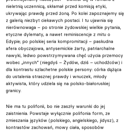
nieletnią uczennicą, skłamał przed komisją etyki,
ukrywając prawdę przed żoną. Po kolei zapoznajemy się
z galerią niezbyt ciekawych postaci. I tu ujawnia się
nierównowaga – po stronie żydowskiej wielkie pytania,
etyczne dylematy, a nawet reminiscencje z mitu o
Edypie; po polskiej seria kompromitacji – paskudna
afera obyczajowa, antysemickie żarty, patriarchalne
nawyki, ledwo powstrzymywana chęć użycia przemocy
wobec „innych” (niegdyś – Żydów, dziś – uchodźców) i
dla kontrastu szlachetne polskie persony: córka dążąca
do ustalenia strasznej prawdy i wnuczek, młody
aktywista, który udziela się na polsko-białoruskiej
granicy.
Nie ma tu polifonii, bo nie zaszły warunki do jej
zaistnienia. Powstaje wyłącznie polifonia form, ze
zmieszania języków (polskiego, angielskiego, jidysz), z
kontrastów zachowań, mowy ciała, sposobów