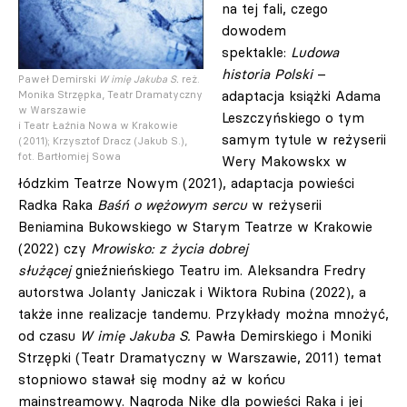
na tej fali, czego
dowodem
spektakle:
Ludowa
historia Polski
–
Paweł Demirski
W imię Jakuba S.
reż.
adaptacja książki Adama
Monika Strzępka, Teatr Dramatyczny
w Warszawie
Leszczyńskiego o tym
i Teatr Łaźnia Nowa w Krakowie
samym tytule w reżyserii
(2011); Krzysztof Dracz (Jakub S.),
fot. Bartłomiej Sowa
Wery Makowskx w
łódzkim Teatrze Nowym (2021), adaptacja powieści
Radka Raka
Baśń o wężowym sercu
w reżyserii
Beniamina Bukowskiego w Starym Teatrze w Krakowie
(2022) czy
Mrowisko: z życia dobrej
służącej
gnieźnieńskiego Teatru im. Aleksandra Fredry
autorstwa Jolanty Janiczak i Wiktora Rubina (2022), a
także inne realizacje tandemu. Przykłady można mnożyć,
od czasu
W imię Jakuba S.
Pawła Demirskiego i Moniki
Strzępki (Teatr Dramatyczny w Warszawie, 2011) temat
stopniowo stawał się modny aż w końcu
mainstreamowy. Nagroda Nike dla powieści Raka i jej