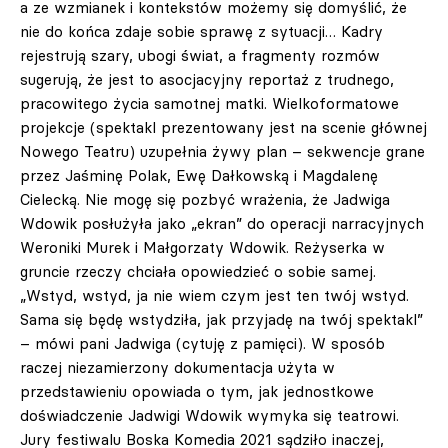
a ze wzmianek i kontekstów możemy się domyślić, że
nie do końca zdaje sobie sprawę z sytuacji… Kadry
rejestrują szary, ubogi świat, a fragmenty rozmów
sugerują, że jest to asocjacyjny reportaż z trudnego,
pracowitego życia samotnej matki. Wielkoformatowe
projekcje (spektakl prezentowany jest na scenie głównej
Nowego Teatru) uzupełnia żywy plan – sekwencje grane
przez Jaśminę Polak, Ewę Dałkowską i Magdalenę
Cielecką. Nie mogę się pozbyć wrażenia, że Jadwiga
Wdowik posłużyła jako „ekran” do operacji narracyjnych
Weroniki Murek i Małgorzaty Wdowik. Reżyserka w
gruncie rzeczy chciała opowiedzieć o sobie samej.
„Wstyd, wstyd, ja nie wiem czym jest ten twój wstyd.
Sama się będę wstydziła, jak przyjadę na twój spektakl”
– mówi pani Jadwiga (cytuję z pamięci). W sposób
raczej niezamierzony dokumentacja użyta w
przedstawieniu opowiada o tym, jak jednostkowe
doświadczenie Jadwigi Wdowik wymyka się teatrowi.
Jury festiwalu Boska Komedia 2021 sądziło inaczej,