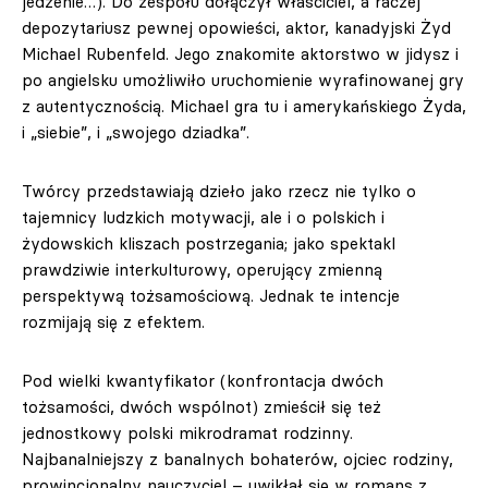
jedzenie…). Do zespołu dołączył właściciel, a raczej
depozytariusz pewnej opowieści, aktor, kanadyjski Żyd
Michael Rubenfeld. Jego znakomite aktorstwo w jidysz i
po angielsku umożliwiło uruchomienie wyrafinowanej gry
z autentycznością. Michael gra tu i amerykańskiego Żyda,
i „siebie”, i „swojego dziadka”.
Twórcy przedstawiają dzieło jako rzecz nie tylko o
tajemnicy ludzkich motywacji, ale i o polskich i
żydowskich kliszach postrzegania; jako spektakl
prawdziwie interkulturowy, operujący zmienną
perspektywą tożsamościową. Jednak te intencje
rozmijają się z efektem.
Pod wielki kwantyfikator (konfrontacja dwóch
tożsamości, dwóch wspólnot) zmieścił się też
jednostkowy polski mikrodramat rodzinny.
Najbanalniejszy z banalnych bohaterów, ojciec rodziny,
prowincjonalny nauczyciel – uwikłał się w romans z