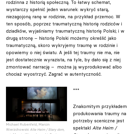
rodzinna z historią społeczną. To łatwy schemat,
wystarczy spełnić jeden warunek: wykryć starą,
niezagojoną ranę w rodzinie, na przykład przemoc. W
ten sposób, poprzez traumatyczną historię rodziców i
dziadków, wyjaśniamy traumatyczną historię Polski; i w
drugą stronę – historię Polski możemy określić jako
traumatyczną, skoro wykryjemy traumę w rodzinie i
opowiemy o niej światu. A jeśli tej traumy nie ma, nie
jest dostatecznie wyrazista, na tyle, by dało się z niej
zmontować narrację – można ją wyprodukować albo
chociaż wyostrzyć. Zagrać w autentyczność.
***
Znakomitym przykładem
produkowania traumy na
potrzeby sceniczne jest
Michael Rubenfeld, Marcin
spektakl
Alte Heim /
Wierzchowski
Alte Heim / Stary dom,