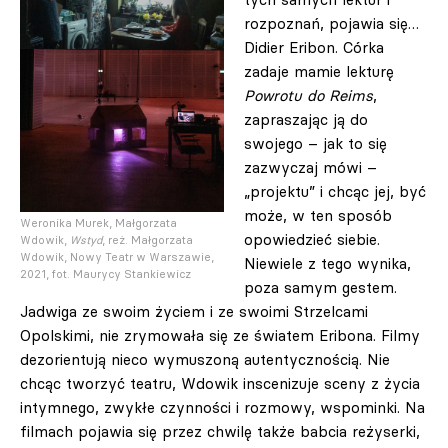
rozpoznań, pojawia się…
Didier Eribon. Córka
zadaje mamie lekturę
Powrotu do Reims
,
zapraszając ją do
swojego – jak to się
zazwyczaj mówi –
„projektu” i chcąc jej, być
może, w ten sposób
Weronika Murek, Małgorzata
opowiedzieć siebie.
Wdowik,
Wstyd
, reż. Małgorzata
Wdowik, Nowy Teatr w Warszawie,
Niewiele z tego wynika,
2021, fot. Maurycy Stankiewicz
poza samym gestem.
Jadwiga ze swoim życiem i ze swoimi Strzelcami
Opolskimi, nie zrymowała się ze światem Eribona. Filmy
dezorientują nieco wymuszoną autentycznością. Nie
chcąc tworzyć teatru, Wdowik inscenizuje sceny z życia
intymnego, zwykłe czynności i rozmowy, wspominki. Na
filmach pojawia się przez chwilę także babcia reżyserki,