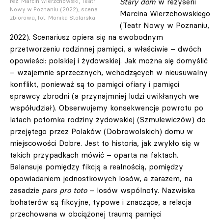
S
tary dom
w reżyserii
reż. Marcin Wierzchowski, Teatr
Nowy w Poznaniu (2022), scena
Marcina Wierzchowskiego
zbiorowa, fot. Monika Stolarska
(Teatr Nowy w Poznaniu,
2022). Scenariusz opiera się na swobodnym
przetworzeniu rodzinnej pamięci, a właściwie – dwóch
opowieści: polskiej i żydowskiej. Jak można się domyślić
– wzajemnie sprzecznych, wchodzących w nieusuwalny
konflikt, ponieważ są to pamięci ofiary i pamięci
sprawcy zbrodni (a przynajmniej ludzi uwikłanych we
współudział). Obserwujemy konsekwencje powrotu po
latach potomka rodziny żydowskiej (Szmulewiczów) do
przejętego przez Polaków (Dobrowolskich) domu w
miejscowości Dobre. Jest to historia, jak zwykło się w
takich przypadkach mówić – oparta na faktach.
Balansuje pomiędzy fikcją a realnością, pomiędzy
opowiadaniem jednostkowych losów, a zarazem, na
zasadzie
pars pro toto
– losów wspólnoty. Nazwiska
bohaterów są fikcyjne, typowe i znaczące, a relacja
przechowana w obciążonej traumą pamięci