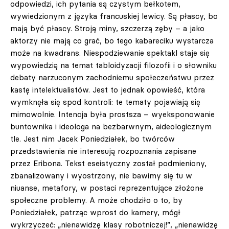
odpowiedzi, ich pytania są czystym bełkotem,
wywiedzionym z języka francuskiej lewicy. Są płascy, bo
mają być płascy. Stroją miny, szczerzą zęby – a jako
aktorzy nie mają co grać, bo tego kabareciku wystarcza
może na kwadrans. Niespodziewanie spektakl staje się
wypowiedzią na temat tabloidyzacji filozofii i o słowniku
debaty narzuconym zachodniemu społeczeństwu przez
kastę intelektualistów. Jest to jednak opowieść, która
wymknęła się spod kontroli: te tematy pojawiają się
mimowolnie. Intencja była prostsza – wyeksponowanie
buntownika i ideologa na bezbarwnym, aideologicznym
tle. Jest nim Jacek Poniedziałek, bo twórców
przedstawienia nie interesują rozpoznania zapisane
przez Eribona. Tekst eseistyczny został podmieniony,
zbanalizowany i wyostrzony, nie bawimy się tu w
niuanse, metafory, w postaci reprezentujące złożone
społeczne problemy. A może chodziło o to, by
Poniedziałek, patrząc wprost do kamery, mógł
wykrzyczeć: „nienawidzę klasy robotniczej!”, „nienawidzę