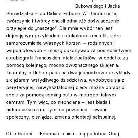
Bukowskiego i Jacka
Poniedziałka – po Didiera Eribona. W literaturze tej
twórczynie i twórcy chcieli odnaleźć doświadczenie
przyległe do „naszego”. Dla mnie wybór ten jest
dojmującym przykładem autokolonializmu elit, które
samorozumienia własnych korzeni – rodzinnych i
wspólnotowych – muszą dokonywać za pośrednictwem
autobiografii francuskich intelektualistów, w dodatku za
pomocą kolejnego, mocno dwuznacznego sklejenia.
Teatralny reflektor pada na dwa jednostkowe przykłady:
z ciężarem wstydliwego dziedzictwa, wydobycia się z
peryferyjnej, niewykształconej biedy można poradzić
sobie za pomocą coming outu w metropolitalnym
centrum. Tym więc, co niechciane – jest bieda i
heteroseksualizm. Tym, co pożądane – awans
społeczny, pieniądze, zmiana orientacji seksualnej.
Obie historie – Eribona i Louisa – są podobne. Obaj