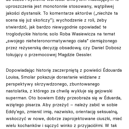
uproszczenia jest monotonnie stosowany, wątpliwej
jakości dystansik. To komentarze aktorów („niechże ta
scena się już skończy”); wychodzenie z roli, żeby
stwierdzić, jak bardzo niewygodnie opowiadać te
troglodyckie historie; solo Roba Wasiewicza na temat
„swojego nieheteronormatywnego ciała” ciemiężonego
przez reżyserską decyzję obsadową; czy Daniel Dobosz
tokujący o przemocowej Magdzie Gessler.
Dopowiadając historię zaczerpniętą z powieści Édouarda
Louisa, Smolar pokazuje dorastanie widziane z
perspektywy skrzywdzonego, zbuntowanego
nastolatka, z którego za chwilę wykluje się gejowski
superman. Oto bowiem Eddy przeobraża się w Éduarda,
wziętego pisarza. Aby przeżyć – należy zabić w sobie
Eddy'ego, zmienić imię, nazwisko, orientację seksualną,
wskoczyć w nowe, dobrze zaprojektowane ciuszki, mieć
wielu kochanków i sączyć winko z przyjaciółmi. W tak