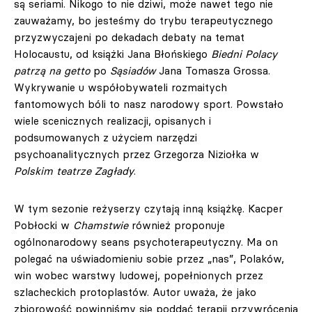
są seriami. Nikogo to nie dziwi, może nawet tego nie
zauważamy, bo jesteśmy do trybu terapeutycznego
przyzwyczajeni po dekadach debaty na temat
Holocaustu, od książki Jana Błońskiego
Biedni Polacy
patrzą na getto
po
Sąsiadów
Jana Tomasza Grossa.
Wykrywanie u współobywateli rozmaitych
fantomowych bóli to nasz narodowy sport. Powstało
wiele scenicznych realizacji, opisanych i
podsumowanych z użyciem narzędzi
psychoanalitycznych przez Grzegorza Niziołka w
Polskim teatrze Zagłady
.
W tym sezonie reżyserzy czytają inną książkę. Kacper
Pobłocki w
Chamstwie
również proponuje
ogólnonarodowy seans psychoterapeutyczny. Ma on
polegać na uświadomieniu sobie przez „nas”, Polaków,
win wobec warstwy ludowej, popełnionych przez
szlacheckich protoplastów. Autor uważa, że jako
zbiorowość powinniśmy się poddać terapii przywrócenia