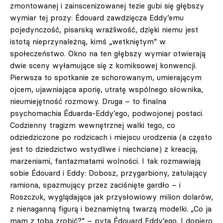
zmontowanej i zainscenizowanej tezie gubi się głębszy
wymiar tej prozy: Édouard zawdzięcza Eddy’emu
pojedynczość, pisarską wrażliwość, dzięki niemu jest
istotą nieprzynależną, kimś „wetkniętym” w
społeczeństwo. Okno na ten głębszy wymiar otwierają
dwie sceny wyłamujące się z komiksowej konwencji.
Pierwsza to spotkanie ze schorowanym, umierającym
ojcem, ujawniająca aporię, utratę wspólnego słownika,
nieumiejętność rozmowy. Druga – to finalna
psychomachia Éduarda-Eddy'ego, podwojonej postaci.
Codzienny tragizm wewnętrznej walki tego, co
odziedziczone po rodzicach i miejscu urodzenia (a często
jest to dziedzictwo wstydliwe i niechciane) z kreacją,
marzeniami, fantazmatami wolności. I tak rozmawiają
sobie Édouard i Eddy: Dobosz, przygarbiony, zatulający
ramiona, spazmujący przez zaciśnięte gardło – i
Roszczuk, wyglądająca jak przysłowiowy milion dolarów,
z nienaganną figurą i beznamiętną twarzą modelki. „Co ja
mam z tobą zrobić?” – pyta Édouard Eddy’ego. I dopiero