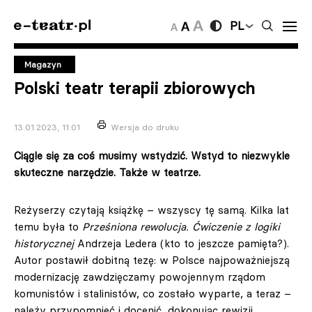
PL
Magazyn
Polski teatr terapii zbiorowych
13.01.2023, 11:01
Wersja do druku
Ciągle się za coś musimy wstydzić. Wstyd to niezwykle
skuteczne narzędzie. Także w teatrze.
Reżyserzy czytają książkę – wszyscy tę samą. Kilka lat
temu była to
Prześniona rewolucja. Ćwiczenie z logiki
historycznej
Andrzeja Ledera (kto to jeszcze pamięta?).
Autor postawił dobitną tezę: w Polsce najpoważniejszą
modernizację zawdzięczamy powojennym rządom
komunistów i stalinistów, co zostało wyparte, a teraz –
należy przypomnieć i docenić, dokonując rewizji