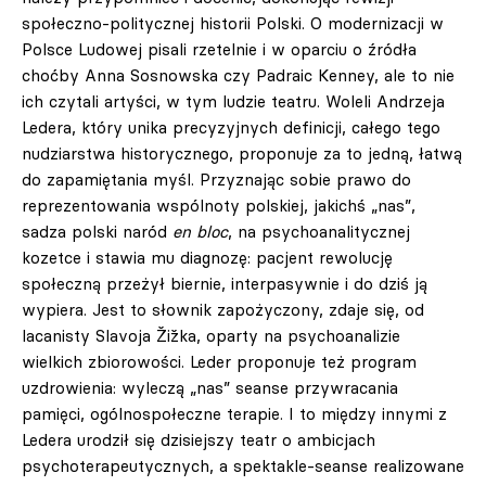
społeczno-politycznej historii Polski. O modernizacji w
Polsce Ludowej pisali rzetelnie i w oparciu o źródła
choćby Anna Sosnowska czy Padraic Kenney, ale to nie
ich czytali artyści, w tym ludzie teatru. Woleli Andrzeja
Ledera, który unika precyzyjnych definicji, całego tego
nudziarstwa historycznego, proponuje za to jedną, łatwą
do zapamiętania myśl. Przyznając sobie prawo do
reprezentowania wspólnoty polskiej, jakichś „nas”,
sadza polski naród
en bloc
, na psychoanalitycznej
kozetce i stawia mu diagnozę: pacjent rewolucję
społeczną przeżył biernie, interpasywnie i do dziś ją
wypiera. Jest to słownik zapożyczony, zdaje się, od
lacanisty Slavoja Žižka, oparty na psychoanalizie
wielkich zbiorowości. Leder proponuje też program
uzdrowienia: wyleczą „nas” seanse przywracania
pamięci, ogólnospołeczne terapie. I to między innymi z
Ledera urodził się dzisiejszy teatr o ambicjach
psychoterapeutycznych, a spektakle-seanse realizowane