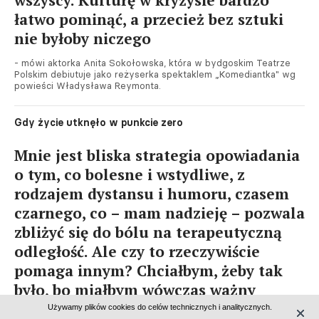
wszyscy. Kulturę w kryzysie bardzo
łatwo pominąć, a przecież bez sztuki
nie byłoby niczego
- mówi aktorka Anita Sokołowska, która w bydgoskim Teatrze
Polskim debiutuje jako reżyserka spektaklem „Komediantka" wg
powieści Władysława Reymonta.
Gdy życie utknęło w punkcie zero
Mnie jest bliska strategia opowiadania
o tym, co bolesne i wstydliwe, z
rodzajem dystansu i humoru, czasem
czarnego, co – mam nadzieję – pozwala
zbliżyć się do bólu na terapeutyczną
odległość. Ale czy to rzeczywiście
pomaga innym? Chciałbym, żeby tak
było, bo miałbym wówczas ważny
bodziec do pisania
Używamy plików cookies do celów technicznych i analitycznych.