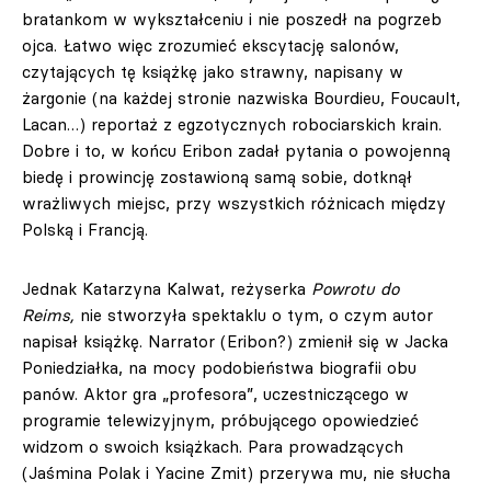
bratankom w wykształceniu i nie poszedł na pogrzeb
ojca. Łatwo więc zrozumieć ekscytację salonów,
czytających tę książkę jako strawny, napisany w
żargonie (na każdej stronie nazwiska Bourdieu, Foucault,
Lacan…) reportaż z egzotycznych robociarskich krain.
Dobre i to, w końcu Eribon zadał pytania o powojenną
biedę i prowincję zostawioną samą sobie, dotknął
wrażliwych miejsc, przy wszystkich różnicach między
Polską i Francją.
Jednak Katarzyna Kalwat, reżyserka
Powrotu do
Reims,
nie stworzyła spektaklu o tym, o czym autor
napisał książkę. Narrator (Eribon?) zmienił się w Jacka
Poniedziałka, na mocy podobieństwa biografii obu
panów. Aktor gra „profesora”, uczestniczącego w
programie telewizyjnym, próbującego opowiedzieć
widzom o swoich książkach. Para prowadzących
(Jaśmina Polak i Yacine Zmit) przerywa mu, nie słucha