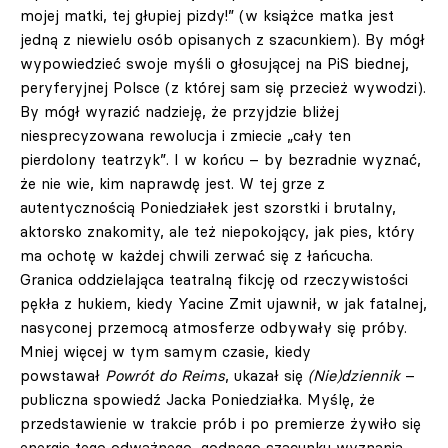
mojej matki, tej głupiej pizdy!” (w książce matka jest
jedną z niewielu osób opisanych z szacunkiem). By mógł
wypowiedzieć swoje myśli o głosującej na PiS biednej,
peryferyjnej Polsce (z której sam się przecież wywodzi).
By mógł wyrazić nadzieję, że przyjdzie bliżej
niesprecyzowana rewolucja i zmiecie „cały ten
pierdolony teatrzyk”. I w końcu – by bezradnie wyznać,
że nie wie, kim naprawdę jest. W tej grze z
autentycznością Poniedziałek jest szorstki i brutalny,
aktorsko znakomity, ale też niepokojący, jak pies, który
ma ochotę w każdej chwili zerwać się z łańcucha.
Granica oddzielająca teatralną fikcję od rzeczywistości
pękła z hukiem, kiedy Yacine Zmit ujawnił, w jak fatalnej,
nasyconej przemocą atmosferze odbywały się próby.
Mniej więcej w tym samym czasie, kiedy
powstawał
Powrót do Reims
, ukazał się
(Nie)dziennik
–
publiczna spowiedź Jacka Poniedziałka. Myślę, że
przedstawienie w trakcie prób i po premierze żywiło się
energią tego odważnego, godnego szacunku wyznania