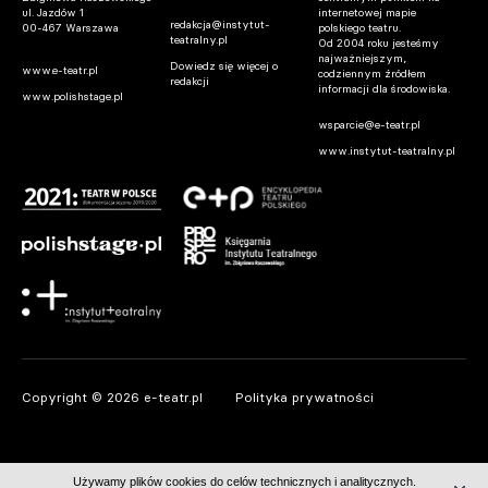
ul. Jazdów 1
internetowej mapie
redakcja@instytut-
00-467 Warszawa
polskiego teatru.
teatralny.pl
Od 2004 roku jesteśmy
najważniejszym,
Dowiedz się więcej o
www.e-teatr.pl
codziennym źródłem
redakcji
informacji dla środowiska.
www.polishstage.pl
wsparcie@e-teatr.pl
www.instytut-teatralny.pl
Copyright © 2026 e-teatr.pl
Polityka prywatności
Używamy plików cookies do celów technicznych i analitycznych.