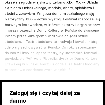
okazała zagroda wiejska z przełomu XIX i XX w. Składa
się z domu mieszkalnego, stodoły, obory, spichlerza i
studni z żurawiem. Wnętrza domu mieszkalnego mają
historyczny XIX-wieczny wystrój. Festiwal rozpoczął się
barwnym korowodem, w którym aktorzy i organizatorzy
imprezy przeszli z Domu Kultury w Puńsku do skansenu.
Potem przez kilka godzin widzowie oglądali sztuki
stodolane. - Teatr stodolany to tradycja litewska, którą
udało się zachowywać w Puńsku. Co roku zapraszamy
do nas z Litwy najlepsze teatry, by urozmaicić festiwal -
powiedziała PAP Asta Pieczulis, dyrektor Domu Kultury
Litewskiej w Puńsku. Pieczulis dodała, że teatr stodolany
przedstawia codzienne życie wiejskie. Są
Zaloguj się i czytaj dalej za
darmo