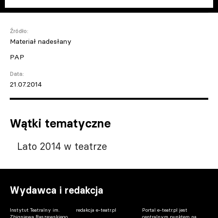
Źródło:
Materiał nadesłany
PAP
Data:
21.07.2014
Wątki tematyczne
Lato 2014 w teatrze
Wydawca i redakcja
Instytut Teatralny im.
redakcja e-teatr.pl
Portal e-teatr.pl jest
Zbigniewa Raszewskiego
centralnym punktem na