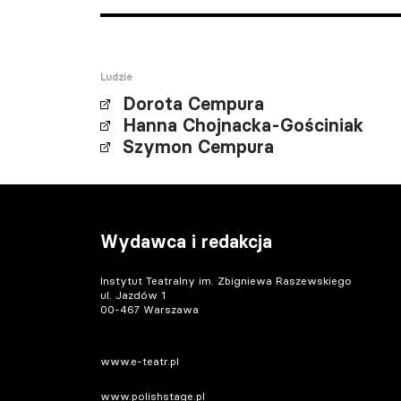
Ludzie
Dorota Cempura
Hanna Chojnacka-Gościniak
Szymon Cempura
Wydawca i redakcja
Instytut Teatralny im. Zbigniewa Raszewskiego
ul. Jazdów 1
00-467 Warszawa
www.e-teatr.pl
www.polishstage.pl