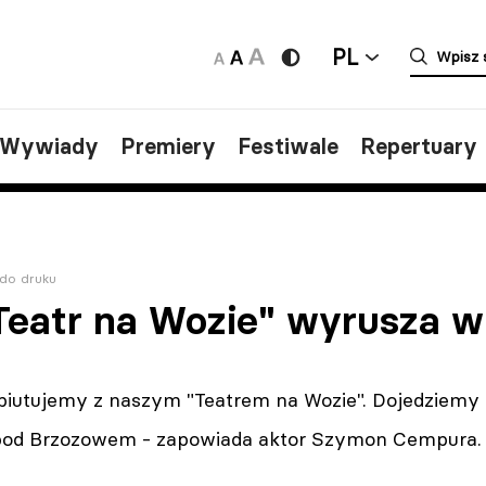
PL
/Wywiady
Premiery
Festiwale
Repertuary
do druku
Teatr na Wozie" wyrusza w
biutujemy z naszym "Teatrem na Wozie". Dojedziemy n
pod Brzozowem - zapowiada aktor Szymon Cempura.