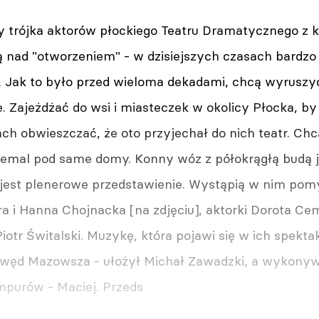
cy trójka aktorów płockiego Teatru Dramatycznego z 
ą nad "otworzeniem" - w dzisiejszych czasach bardzo
j. Jak to było przed wieloma dekadami, chcą wyruszy
 Zajeżdżać do wsi i miasteczek w okolicy Płocka, by
ch obwieszczać, że oto przyjechał do nich teatr. C
iemal pod same domy. Konny wóz z półokrągłą budą j
 jest plenerowe przedstawienie. Wystąpią w nim pom
i Hanna Chojnacka [na zdjęciu], aktorki Dorota Cem
iotr Świtalski. Muzykę, która pojawi się w ich spekta
węd Mazowsza - ułożył Michał Zawadzki, a wykonywa
purów - Maciej. Przeds