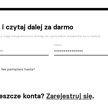
 i czytaj dalej za darmo
y mają nieograniczony dostęp do wszystkich artykułów na e-teatrze.
Haslo
Nie pamiętasz hasła?
jeszcze konta?
Zarejestruj się
.