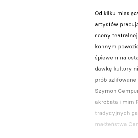
Od kilku miesię
artystów pracuj
sceny teatralne
konnym powozie.
śpiewem na usta
dawkę kultury n
prób szlifowane
Szymon Cempura 
akrobata i mim P
tradycyjnych ga
małżeństwa Cem