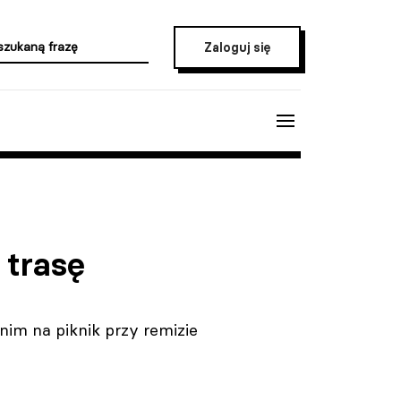
Zaloguj się
 trasę
im na piknik przy remizie