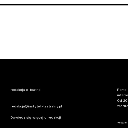
redakcja e-teatr.pl
Portal
intern
Od 20
źródłe
redakcja@instytut-teatralny.pl
Dowiedz się więcej o redakcji
wsparc