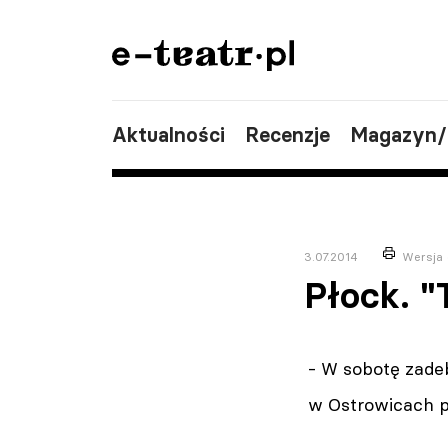
Aktualności
Recenzje
Magazyn
3.07.2014
Wersja 
Płock. "
- W sobotę zade
w Ostrowicach 