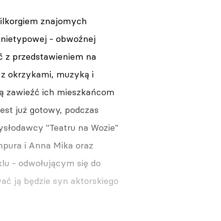
kilkorgiem znajomych
 nietypowej - obwoźnej
ć z przedstawieniem na
 z okrzykami, muzyką i
hcą zawieźć ich mieszkańcom
est już gotowy, podczas
ysłodawcy "Teatru na Wozie"
pura i Anna Mika oraz
klu - odwołującym się do
ć ją będzie syn aktorskiego